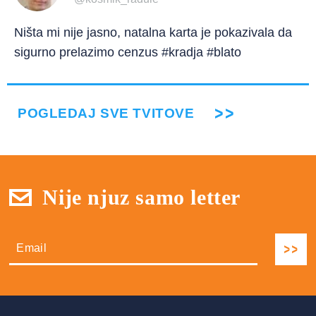
Ništa mi nije jasno, natalna karta je pokazivala da
sigurno prelazimo cenzus #kradja #blato
POGLEDAJ SVE TVITOVE
Nije njuz samo letter