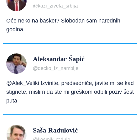
@kazi_zivela_srbija
Oće neko na basket? Slobodan sam narednih
godina.
Aleksandar Šapić
@decko_iz_nambije
@Alek_Veliki Izvinite, predsedniče, javite mi se kad
stignete, mislim da ste mi greškom odbili poziv šest
puta
Saša Radulović
@kosmik_radule