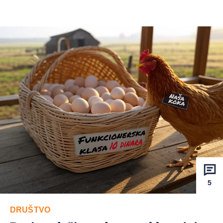
5
DRUŠTVO