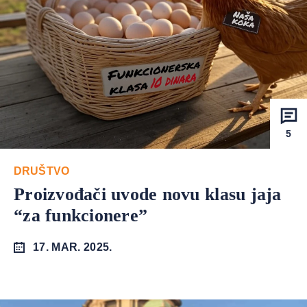
5
DRUŠTVO
Proizvođači uvode novu klasu jaja
“za funkcionere”
17. MAR. 2025.