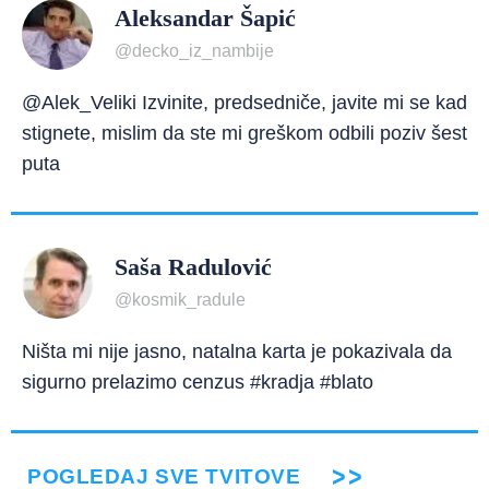
Aleksandar Šapić
@decko_iz_nambije
@Alek_Veliki Izvinite, predsedniče, javite mi se kad
stignete, mislim da ste mi greškom odbili poziv šest
puta
Saša Radulović
@kosmik_radule
Ništa mi nije jasno, natalna karta je pokazivala da
sigurno prelazimo cenzus #kradja #blato
POGLEDAJ SVE TVITOVE