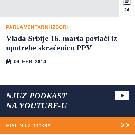
24
PARLAMENTARNI IZBORI
Vlada Srbije 16. marta povlači iz
upotrebe skraćenicu PPV
09. FEB. 2014.
NJUZ PODKAST
NA YOUTUBE-U
Prati Njuz podkast