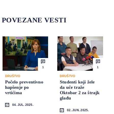
POVEZANE VESTI
1
1
DRUŠTVO
DRUŠTVO
Počelo preventivno
Studenti koji žele
hapšenje po
da uče traže
vrtićima
Oktobar 2 za štrajk
glađu
04. JUL. 2025.
02. JUN. 2025.