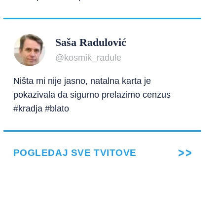
Saša Radulović
@kosmik_radule
Ništa mi nije jasno, natalna karta je
pokazivala da sigurno prelazimo cenzus
#kradja #blato
POGLEDAJ SVE TVITOVE