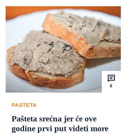
8
PASTETA
Pašteta srećna jer će ove
godine prvi put videti more