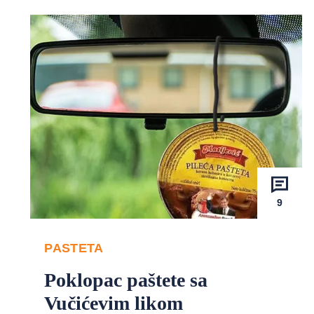
9
PASTETA
Poklopac paštete sa
Vučićevim likom