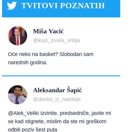
TVITOVI POZNATIH
Miša Vacić
@kazi_zivela_srbija
Oće neko na basket? Slobodan sam
narednih godina.
Aleksandar Šapić
@decko_iz_nambije
@Alek_Veliki Izvinite, predsedniče, javite mi
se kad stignete, mislim da ste mi greškom
odbili poziv šest puta