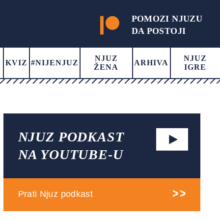
POMOZI NJUZU
DA POSTOJI
NJUZ
NJUZ
KVIZ
#NIJENJUZ
ARHIVA
ŽENA
IGRE
NJUZ PODKAST
NA YOUTUBE-U
Prati Njuz podkast