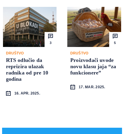
3
5
DRUŠTVO
DRUŠTVO
RTS odlučio da
Proizvođači uvode
reprizira ulazak
novu klasu jaja “za
radnika od pre 10
funkcionere”
godina
17. MAR. 2025.
16. APR. 2025.