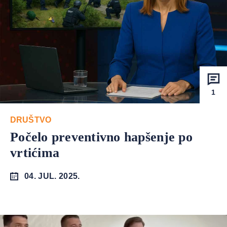
1
DRUŠTVO
Počelo preventivno hapšenje po
vrtićima
04. JUL. 2025.