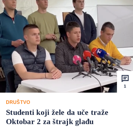
1
DRUŠTVO
Studenti koji žele da uče traže
Oktobar 2 za štrajk glađu