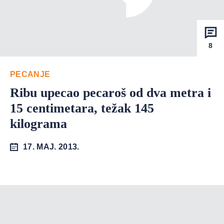
8
PECANJE
Ribu upecao pecaroš od dva metra i
15 centimetara, težak 145
kilograma
17. MAJ. 2013.