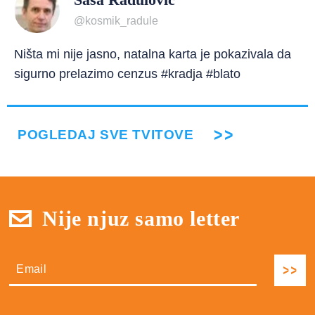
@kosmik_radule
Ništa mi nije jasno, natalna karta je pokazivala da
sigurno prelazimo cenzus #kradja #blato
POGLEDAJ SVE TVITOVE
Nije njuz samo letter