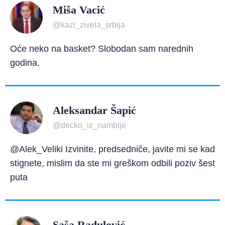
Miša Vacić
@kazi_zivela_srbija
Oće neko na basket? Slobodan sam narednih
godina.
Aleksandar Šapić
@decko_iz_nambije
@Alek_Veliki Izvinite, predsedniče, javite mi se kad
stignete, mislim da ste mi greškom odbili poziv šest
puta
Saša Radulović