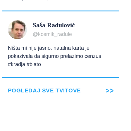
Saša Radulović
@kosmik_radule
Ništa mi nije jasno, natalna karta je
pokazivala da sigurno prelazimo cenzus
#kradja #blato
POGLEDAJ SVE TVITOVE