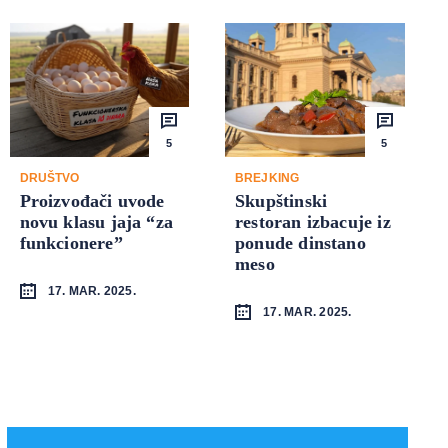
5
5
DRUŠTVO
BREJKING
Proizvođači uvode
Skupštinski
novu klasu jaja “za
restoran izbacuje iz
funkcionere”
ponude dinstano
meso
17. MAR. 2025.
17. MAR. 2025.