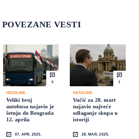
POVEZANE VESTI
5
3
HEADLINE
HEADLINE
Veliki broj
Vučić za 28. mart
autobusa najavio je
najavio najveće
šetnju do Beograda
odlaganje skupa u
12. aprila
istoriji
07. APR. 2025.
28. MAR. 2025.