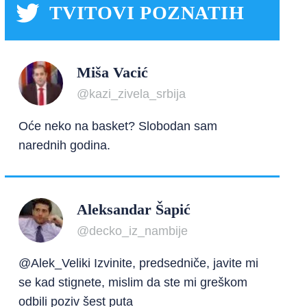
TVITOVI POZNATIH
Miša Vacić
@kazi_zivela_srbija
Oće neko na basket? Slobodan sam
narednih godina.
Aleksandar Šapić
@decko_iz_nambije
@Alek_Veliki Izvinite, predsedniče, javite mi
se kad stignete, mislim da ste mi greškom
odbili poziv šest puta