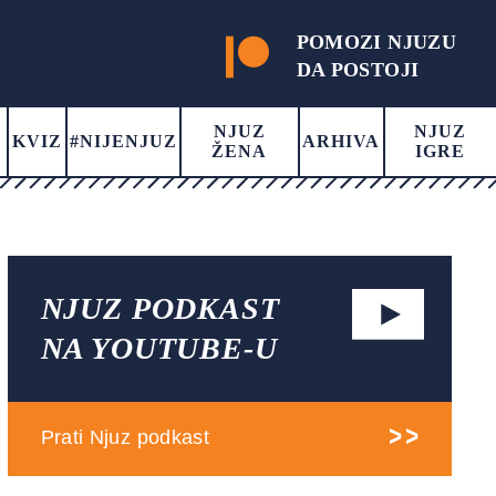
POMOZI NJUZU
DA POSTOJI
NJUZ
NJUZ
KVIZ
#NIJENJUZ
ARHIVA
ŽENA
IGRE
NJUZ PODKAST
NA YOUTUBE-U
Prati Njuz podkast