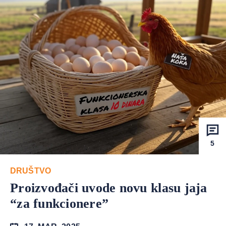
5
DRUŠTVO
Proizvođači uvode novu klasu jaja
“za funkcionere”