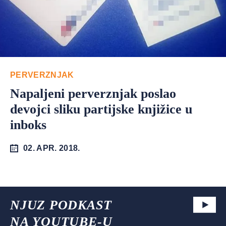
PERVERZNJAK
Napaljeni perverznjak poslao
devojci sliku partijske knjižice u
inboks
02. APR. 2018.
NJUZ PODKAST
NA YOUTUBE-U