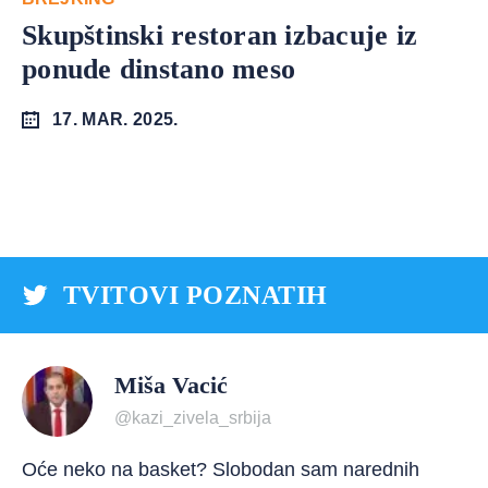
Skupštinski restoran izbacuje iz
ponude dinstano meso
17. MAR. 2025.
TVITOVI POZNATIH
Miša Vacić
@kazi_zivela_srbija
Oće neko na basket? Slobodan sam narednih