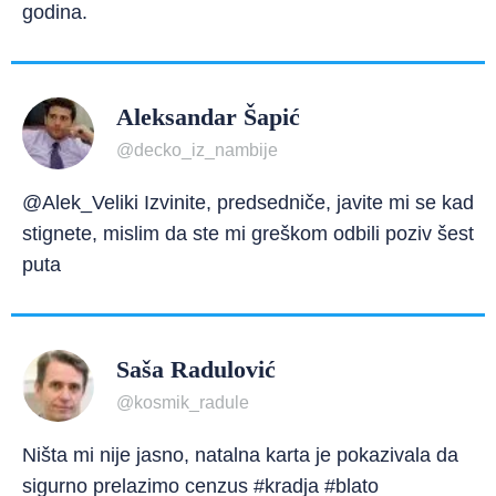
godina.
Aleksandar Šapić
@decko_iz_nambije
@Alek_Veliki Izvinite, predsedniče, javite mi se kad
stignete, mislim da ste mi greškom odbili poziv šest
puta
Saša Radulović
@kosmik_radule
Ništa mi nije jasno, natalna karta je pokazivala da
sigurno prelazimo cenzus #kradja #blato