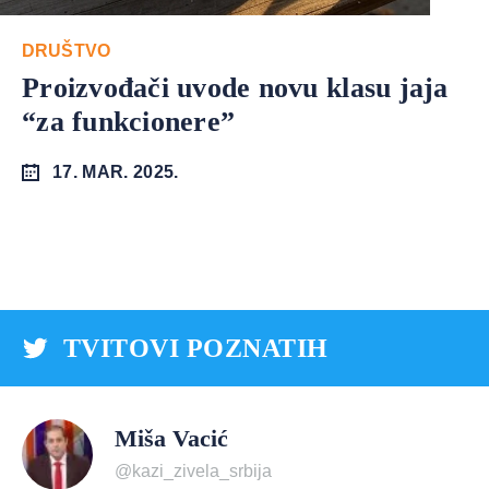
DRUŠTVO
Proizvođači uvode novu klasu jaja
“za funkcionere”
17. MAR. 2025.
TVITOVI POZNATIH
Miša Vacić
@kazi_zivela_srbija