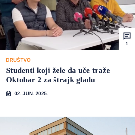
1
DRUŠTVO
Studenti koji žele da uče traže
Oktobar 2 za štrajk glađu
02. JUN. 2025.