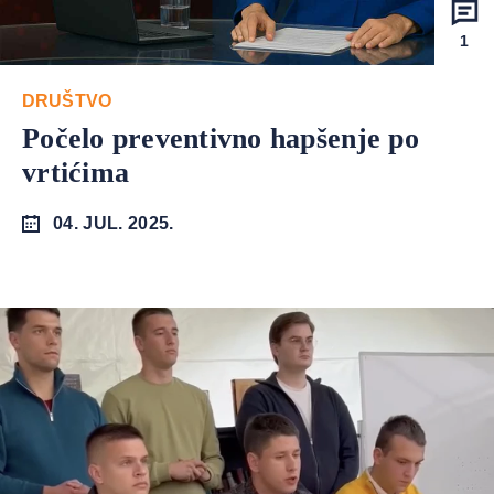
1
DRUŠTVO
Počelo preventivno hapšenje po
vrtićima
04. JUL. 2025.