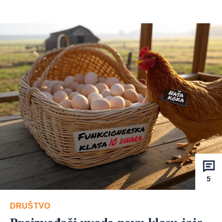
5
DRUŠTVO