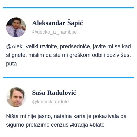
Aleksandar Šapić
@decko_iz_nambije
@Alek_Veliki Izvinite, predsedniče, javite mi se kad
stignete, mislim da ste mi greškom odbili poziv šest
puta
Saša Radulović
@kosmik_radule
Ništa mi nije jasno, natalna karta je pokazivala da
sigurno prelazimo cenzus #kradja #blato