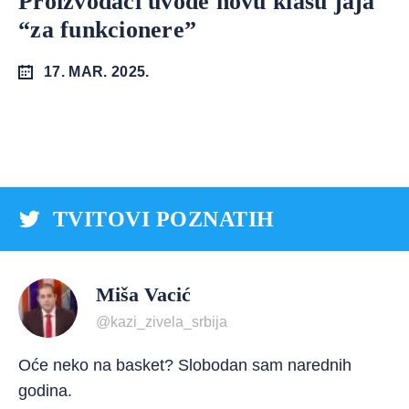
Proizvođači uvode novu klasu jaja
“za funkcionere”
17. MAR. 2025.
TVITOVI POZNATIH
Miša Vacić
@kazi_zivela_srbija
Oće neko na basket? Slobodan sam narednih
godina.