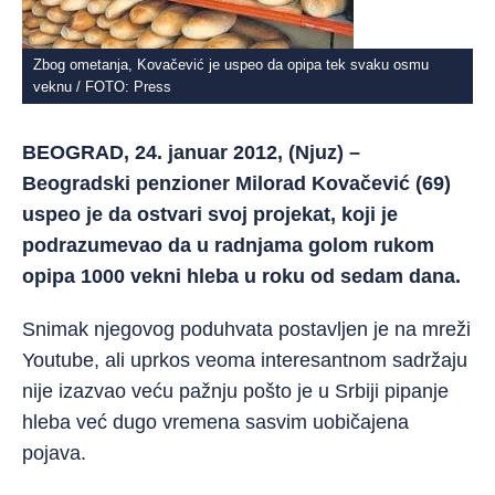
Zbog ometanja, Kovačević je uspeo da opipa tek svaku osmu
veknu / FOTO: Press
BEOGRAD, 24. januar 2012, (Njuz) –
Beogradski penzioner Milorad Kovačević (69)
uspeo je da ostvari svoj projekat, koji je
podrazumevao da u radnjama golom rukom
opipa 1000 vekni hleba u roku od sedam dana.
Snimak njegovog poduhvata postavljen je na mreži
Youtube, ali uprkos veoma interesantnom sadržaju
nije izazvao veću pažnju pošto je u Srbiji pipanje
hleba već dugo vremena sasvim uobičajena
pojava.