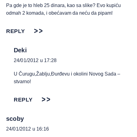
Pa gde je to hleb 25 dinara, kao sa slike? Evo kupiću
odmah 2 komada, i obećavam da neću da pipam!
REPLY
Deki
24/01/2012 u 17:28
U Čurugu,Žablju,Đurđevu i okolini Novog Sada –
stvarno!
REPLY
scoby
24/01/2012 u 16:16