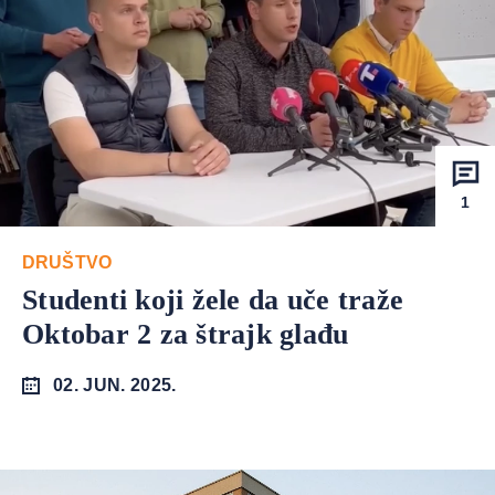
1
DRUŠTVO
Studenti koji žele da uče traže
Oktobar 2 za štrajk glađu
02. JUN. 2025.