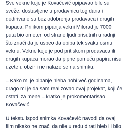
Sve vekne koje je Kovačević opipavao bile su
sveže, dostavljene u prodavnicu tog dana i
dodirivane su bez odobrenja prodavaca i drugih
kupaca. Prilikom pipanja vekni Milorad je 7000
puta bio ometen od strane ljudi prisutnih u radnji
što znači da je uspeo da opipa tek svaku osmu
veknu. Vekne koje je pod pritiskom prodavaca ili
drugih kupaca morao da pipne pomoću papira nisu
uzete u obzir i ne nalaze se na snimku.
– Kako mi je pipanje hleba hobi već godinama,
drago mi je da sam realizovao ovaj projekat, koji će
ostati iza mene – kratko je prokomentarisao
Kovačević.
U tekstu ispod snimka Kovačević navodi da ovaj
film nikako ne znači da nije u redu dirati hleb ili bilo