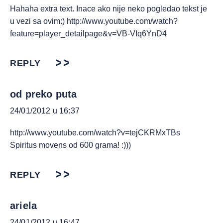
Hahaha extra text. Inace ako nije neko pogledao tekst je
u vezi sa ovim:)
http://www.youtube.com/watch?
feature=player_detailpage&v=VB-VIq6YnD4
REPLY
od preko puta
24/01/2012 u 16:37
http://www.youtube.com/watch?v=tejCKRMxTBs
Spiritus movens od 600 grama! :)))
REPLY
ariela
24/01/2012 u 16:47