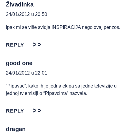
Živadinka
24/01/2012 u 20:50
Ipak mi se više svidja INSPIRACIJA nego ovaj penzos.
REPLY
good one
24/01/2012 u 22:01
“Pipavac”, kako ih je jedna ekipa sa jedne televizije u
jednoj tv emisiji o “Pipavcima” nazvala.
REPLY
dragan