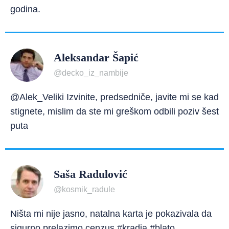
godina.
Aleksandar Šapić
@decko_iz_nambije
@Alek_Veliki Izvinite, predsedniče, javite mi se kad
stignete, mislim da ste mi greškom odbili poziv šest
puta
Saša Radulović
@kosmik_radule
Ništa mi nije jasno, natalna karta je pokazivala da
sigurno prelazimo cenzus #kradja #blato