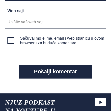
Web sajt
Sačuvaj moje ime, email i web stranicu u ovom
browseru za buduće komentare.
NJUZ PODKAST
NA YOUTUBE-U