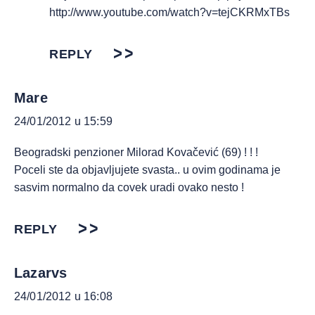
http://www.youtube.com/watch?v=tejCKRMxTBs
REPLY
Mare
24/01/2012 u 15:59
Beogradski penzioner Milorad Kovačević (69) ! ! !
Poceli ste da objavljujete svasta.. u ovim godinama je
sasvim normalno da covek uradi ovako nesto !
REPLY
Lazarvs
24/01/2012 u 16:08