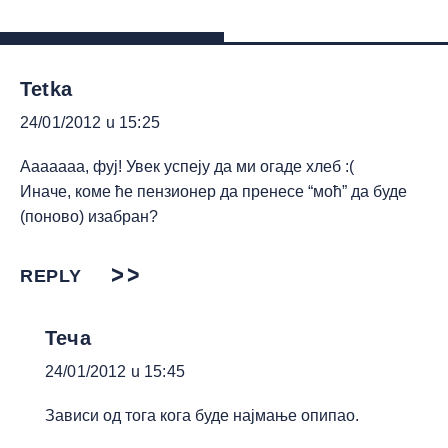
Tetka
24/01/2012 u 15:25
Ааааааа, фуј! Увек успеју да ми огаде хлеб :(
Иначе, коме ће пензионер да пренесе “моћ” да буде
(поново) изабран?
REPLY
Теча
24/01/2012 u 15:45
Зависи од тога кога буде најмање опипао.