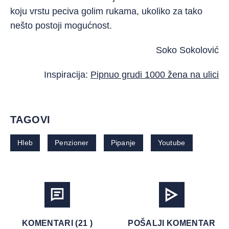
koju vrstu peciva golim rukama, ukoliko za tako
nešto postoji mogućnost.
Soko Sokolović
Inspiracija:
Pipnuo grudi 1000 žena na ulici
TAGOVI
Hleb
Penzioner
Pipanje
Youtube
KOMENTARI (21 )
POŠALJI KOMENTAR