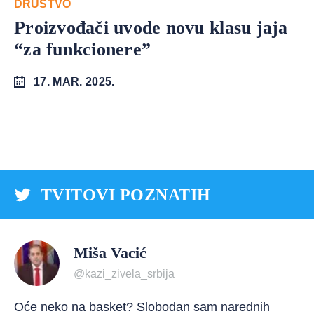
DRUŠTVO
Proizvođači uvode novu klasu jaja
“za funkcionere”
17. MAR. 2025.
TVITOVI POZNATIH
Miša Vacić
@kazi_zivela_srbija
Oće neko na basket? Slobodan sam narednih