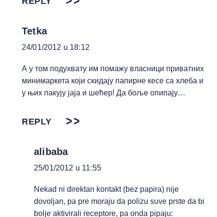
REPLY
Tetka
24/01/2012 u 18:12
А у том подухвату им помажу власници приватних
минимаркета који скидају папирне кесе са хлеба и
у њих пакују јаја и шећер! Да боље опипају…
REPLY
alibaba
25/01/2012 u 11:55
Nekad ni direktan kontakt (bez papira) nije
dovoljan, pa pre moraju da polizu suve prste da bi
bolje aktivirali receptore, pa onda pipaju: