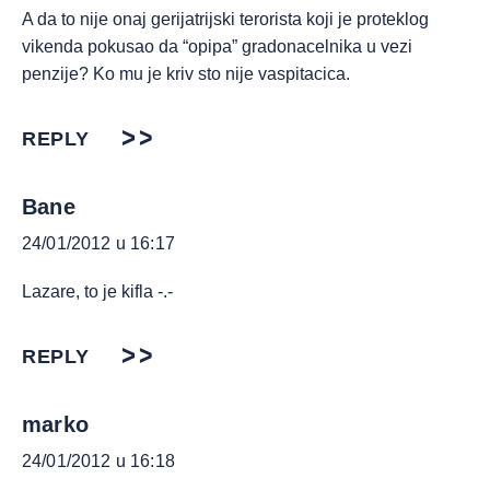
A da to nije onaj gerijatrijski terorista koji je proteklog
vikenda pokusao da “opipa” gradonacelnika u vezi
penzije? Ko mu je kriv sto nije vaspitacica.
REPLY
Bane
24/01/2012 u 16:17
Lazare, to je kifla -.-
REPLY
marko
24/01/2012 u 16:18