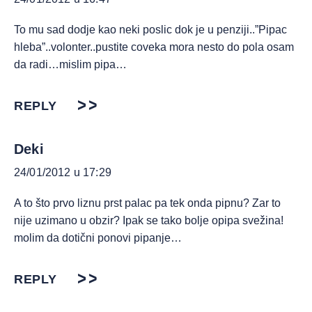
To mu sad dodje kao neki poslic dok je u penziji..”Pipac
hleba”..volonter..pustite coveka mora nesto do pola osam
da radi…mislim pipa…
REPLY
Deki
24/01/2012 u 17:29
A to što prvo liznu prst palac pa tek onda pipnu? Zar to
nije uzimano u obzir? Ipak se tako bolje opipa svežina!
molim da dotični ponovi pipanje…
REPLY