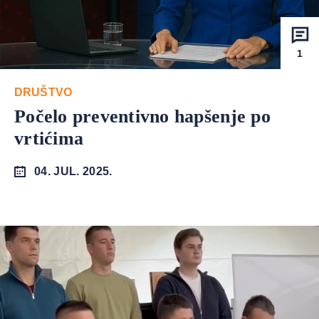
1
DRUŠTVO
Počelo preventivno hapšenje po
vrtićima
04. JUL. 2025.