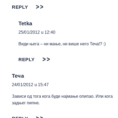
REPLY
Tetka
25/01/2012 u 12:40
Види њега – ни мање, ни више него Теча!? :)
REPLY
Теча
24/01/2012 u 15:47
Зависи од тога кога буде најмање опипао. Или кога
задњег пипне.