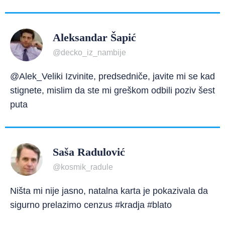
Aleksandar Šapić
@decko_iz_nambije
@Alek_Veliki Izvinite, predsedniče, javite mi se kad
stignete, mislim da ste mi greškom odbili poziv šest
puta
Saša Radulović
@kosmik_radule
Ništa mi nije jasno, natalna karta je pokazivala da
sigurno prelazimo cenzus #kradja #blato