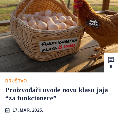
5
DRUŠTVO
Proizvođači uvode novu klasu jaja
“za funkcionere”
17. MAR. 2025.