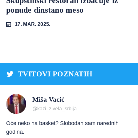
Skupštinski restoran izbacuje iz
ponude dinstano meso
17. MAR. 2025.
TVITOVI POZNATIH
Miša Vacić
@kazi_zivela_srbija
Oće neko na basket? Slobodan sam narednih
godina.