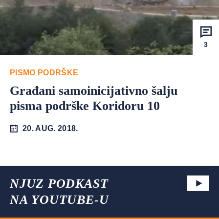
3
PISMO PODRŠKE
Građani samoinicijativno šalju
pisma podrške Koridoru 10
20. AUG. 2018.
NJUZ PODKAST
NA YOUTUBE-U