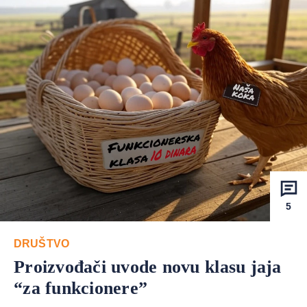
5
DRUŠTVO
Proizvođači uvode novu klasu jaja
“za funkcionere”