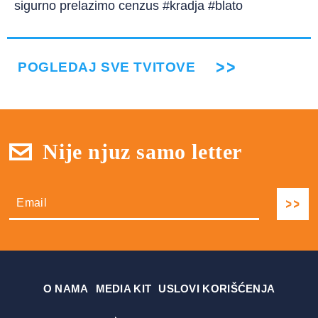
sigurno prelazimo cenzus #kradja #blato
POGLEDAJ SVE TVITOVE
Nije njuz samo letter
О NAMA
MEDIA KIT
USLOVI KORIŠĆENJA