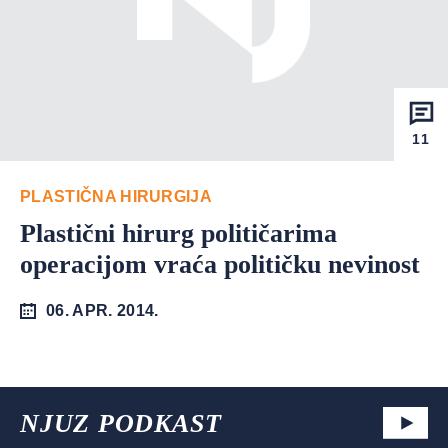
11
PLASTIČNA HIRURGIJA
Plastični hirurg političarima
operacijom vraća političku nevinost
06. APR. 2014.
NJUZ PODKAST