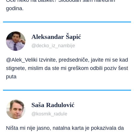
Oće neko na basket? Slobodan sam narednih
godina.
Aleksandar Šapić
@decko_iz_nambije
@Alek_Veliki Izvinite, predsedniče, javite mi se kad
stignete, mislim da ste mi greškom odbili poziv šest
puta
Saša Radulović
@kosmik_radule
Ništa mi nije jasno, natalna karta je pokazivala da