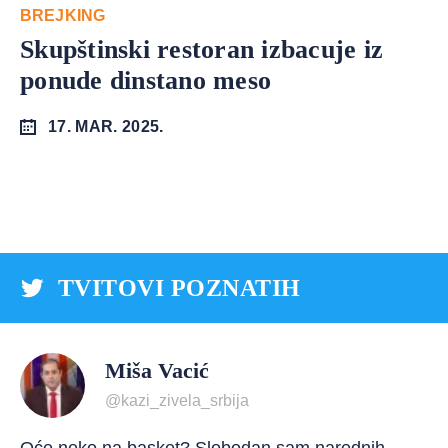
BREJKING
Skupštinski restoran izbacuje iz
ponude dinstano meso
17. MAR. 2025.
TVITOVI POZNATIH
Miša Vacić
@kazi_zivela_srbija