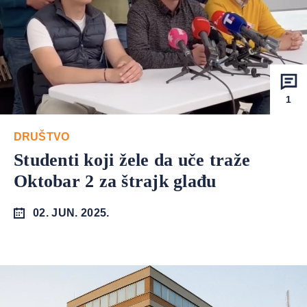
1
DRUŠTVO
Studenti koji žele da uče traže
Oktobar 2 za štrajk glađu
02. JUN. 2025.