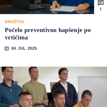
1
DRUŠTVO
Počelo preventivno hapšenje po
vrtićima
04. JUL. 2025.