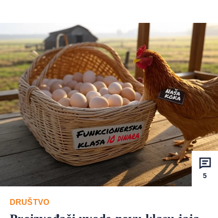
5
DRUŠTVO