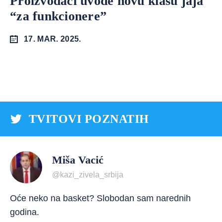
Proizvođači uvode novu klasu jaja
“za funkcionere”
17. MAR. 2025.
TVITOVI POZNATIH
Miša Vacić
@kazi_zivela_srbija
Oće neko na basket? Slobodan sam narednih
godina.