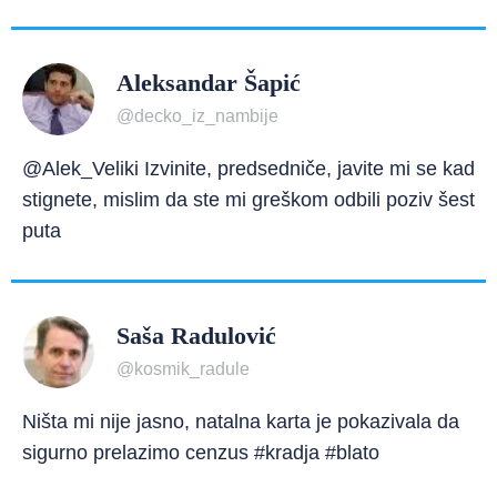
Aleksandar Šapić
@decko_iz_nambije
@Alek_Veliki Izvinite, predsedniče, javite mi se kad
stignete, mislim da ste mi greškom odbili poziv šest
puta
Saša Radulović
@kosmik_radule
Ništa mi nije jasno, natalna karta je pokazivala da
sigurno prelazimo cenzus #kradja #blato