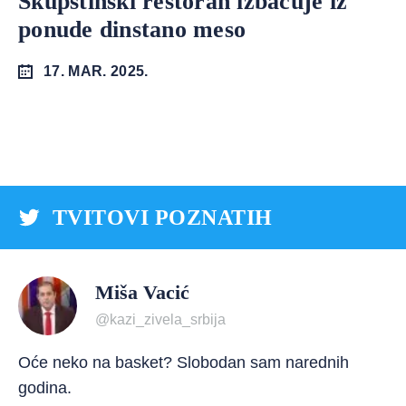
Skupštinski restoran izbacuje iz
ponude dinstano meso
17. MAR. 2025.
TVITOVI POZNATIH
Miša Vacić
@kazi_zivela_srbija
Oće neko na basket? Slobodan sam narednih
godina.