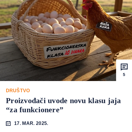
5
DRUŠTVO
Proizvođači uvode novu klasu jaja
“za funkcionere”
17. MAR. 2025.