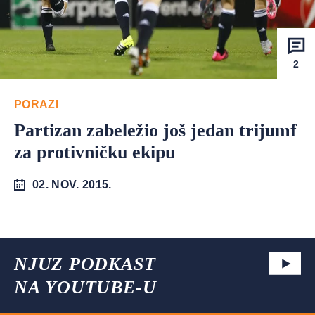
2
PORAZI
Partizan zabeležio još jedan trijumf
za protivničku ekipu
02. NOV. 2015.
NJUZ PODKAST
NA YOUTUBE-U