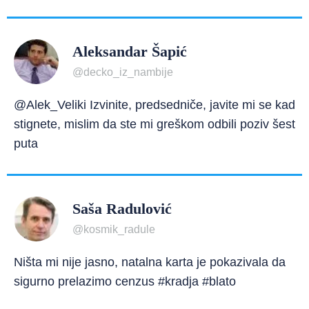
Aleksandar Šapić
@decko_iz_nambije
@Alek_Veliki Izvinite, predsedniče, javite mi se kad
stignete, mislim da ste mi greškom odbili poziv šest
puta
Saša Radulović
@kosmik_radule
Ništa mi nije jasno, natalna karta je pokazivala da
sigurno prelazimo cenzus #kradja #blato