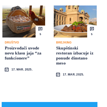
5
5
DRUŠTVO
BREJKING
Proizvođači uvode
Skupštinski
novu klasu jaja “za
restoran izbacuje iz
funkcionere”
ponude dinstano
meso
17. MAR. 2025.
17. MAR. 2025.