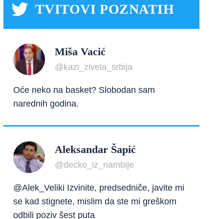
TVITOVI POZNATIH
Miša Vacić
@kazi_zivela_srbija
Oće neko na basket? Slobodan sam
narednih godina.
Aleksandar Šapić
@decko_iz_nambije
@Alek_Veliki Izvinite, predsedniče, javite mi
se kad stignete, mislim da ste mi greškom
odbili poziv šest puta