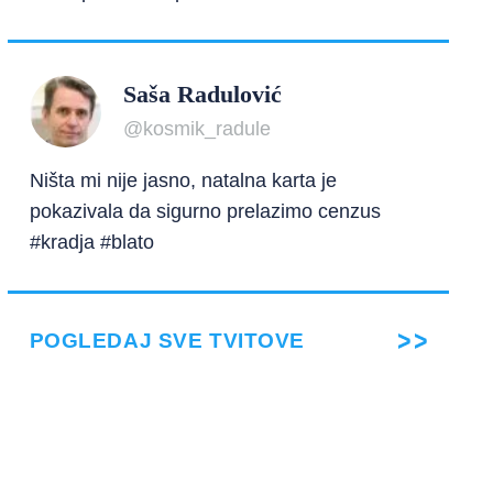
Saša Radulović
@kosmik_radule
Ništa mi nije jasno, natalna karta je
pokazivala da sigurno prelazimo cenzus
#kradja #blato
POGLEDAJ SVE TVITOVE