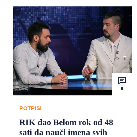
6
POTPISI
RIK dao Belom rok od 48
sati da nauči imena svih