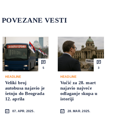
POVEZANE VESTI
5
3
HEADLINE
HEADLINE
Veliki broj
Vučić za 28. mart
autobusa najavio je
najavio najveće
šetnju do Beograda
odlaganje skupa u
12. aprila
istoriji
07. APR. 2025.
28. MAR. 2025.