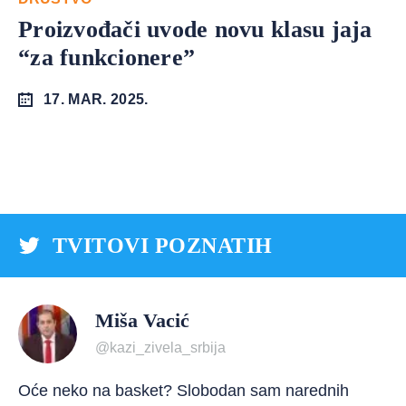
Proizvođači uvode novu klasu jaja
“za funkcionere”
17. MAR. 2025.
TVITOVI POZNATIH
Miša Vacić
@kazi_zivela_srbija
Oće neko na basket? Slobodan sam narednih