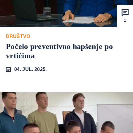
1
DRUŠTVO
Počelo preventivno hapšenje po
vrtićima
04. JUL. 2025.