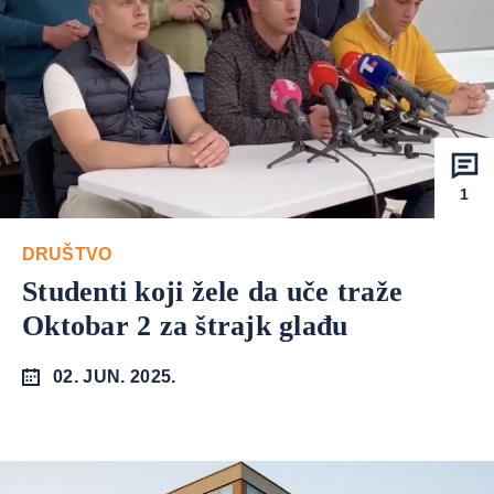
1
DRUŠTVO
Studenti koji žele da uče traže
Oktobar 2 za štrajk glađu
02. JUN. 2025.