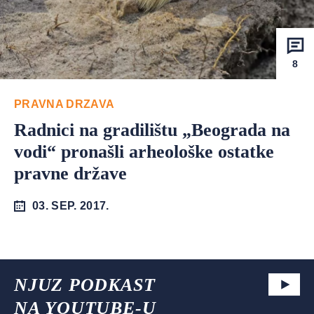
8
PRAVNA DRZAVA
Radnici na gradilištu „Beograda na
vodi“ pronašli arheološke ostatke
pravne države
03. SEP. 2017.
NJUZ PODKAST
NA YOUTUBE-U