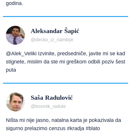
godina.
Aleksandar Šapić
@decko_iz_nambije
@Alek_Veliki Izvinite, predsedniče, javite mi se kad
stignete, mislim da ste mi greškom odbili poziv šest
puta
Saša Radulović
@kosmik_radule
Ništa mi nije jasno, natalna karta je pokazivala da
sigurno prelazimo cenzus #kradja #blato