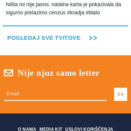
Ništa mi nije jasno, natalna karta je pokazivala da
sigurno prelazimo cenzus #kradja #blato
POGLEDAJ SVE TVITOVE
Nije njuz samo letter
О NAMA
MEDIA KIT
USLOVI KORIŠĆENJA