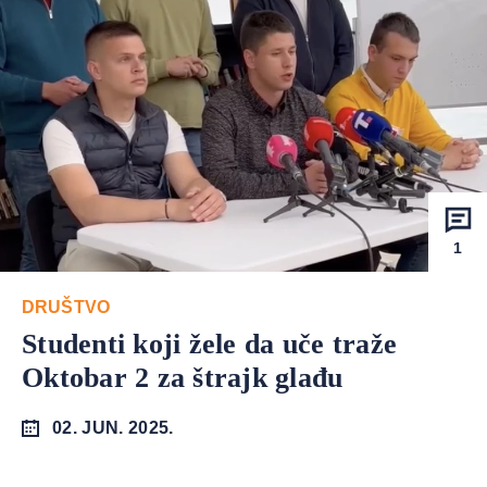
1
DRUŠTVO
Studenti koji žele da uče traže
Oktobar 2 za štrajk glađu
02. JUN. 2025.