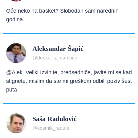
Oće neko na basket? Slobodan sam narednih
godina.
Aleksandar Šapić
@decko_iz_nambije
@Alek_Veliki Izvinite, predsedniče, javite mi se kad
stignete, mislim da ste mi greškom odbili poziv šest
puta
Saša Radulović
@kosmik_radule