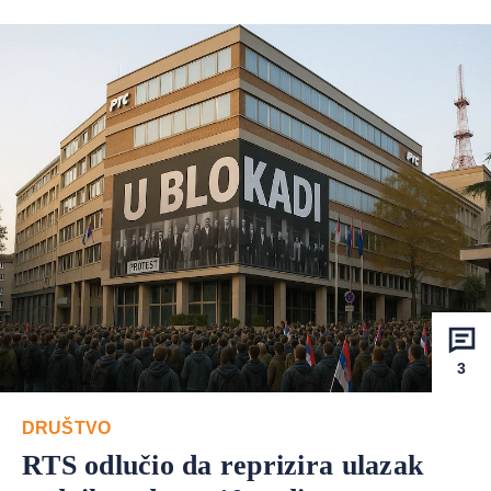
3
DRUŠTVO
RTS odlučio da reprizira ulazak