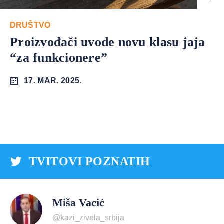
DRUŠTVO
Proizvođači uvode novu klasu jaja
“za funkcionere”
17. MAR. 2025.
TVITOVI POZNATIH
Miša Vacić
@kazi_zivela_srbija