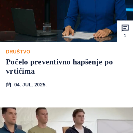
1
DRUŠTVO
Počelo preventivno hapšenje po
vrtićima
04. JUL. 2025.