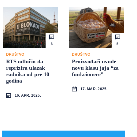
3
5
DRUŠTVO
DRUŠTVO
RTS odlučio da
Proizvođači uvode
reprizira ulazak
novu klasu jaja “za
radnika od pre 10
funkcionere”
godina
17. MAR. 2025.
16. APR. 2025.