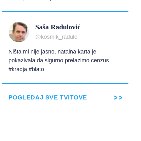
Saša Radulović
@kosmik_radule
Ništa mi nije jasno, natalna karta je
pokazivala da sigurno prelazimo cenzus
#kradja #blato
POGLEDAJ SVE TVITOVE