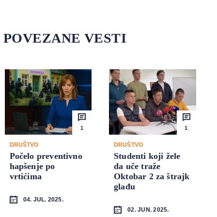
POVEZANE VESTI
1
1
DRUŠTVO
DRUŠTVO
Počelo preventivno
Studenti koji žele
hapšenje po
da uče traže
vrtićima
Oktobar 2 za štrajk
glađu
04. JUL. 2025.
02. JUN. 2025.