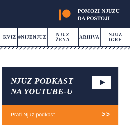
POMOZI NJUZU
DA POSTOJI
NJUZ
NJUZ
KVIZ
#NIJENJUZ
ARHIVA
ŽENA
IGRE
NJUZ PODKAST
NA YOUTUBE-U
Prati Njuz podkast