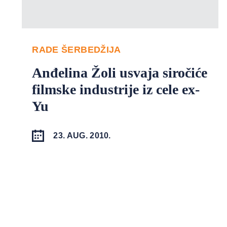
RADE ŠERBEDŽIJA
Anđelina Žoli usvaja siročiće
filmske industrije iz cele ex-
Yu
23. AUG. 2010.