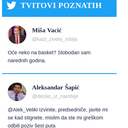
TVITOVI POZNATIH
Miša Vacić
@kazi_zivela_srbija
Oće neko na basket? Slobodan sam
narednih godina.
Aleksandar Šapić
@decko_iz_nambije
@Alek_Veliki Izvinite, predsedniče, javite mi
se kad stignete, mislim da ste mi greškom
odbili poziv šest puta