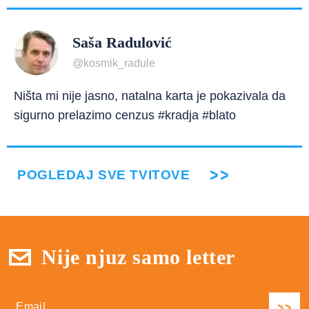
Saša Radulović
@kosmik_radule
Ništa mi nije jasno, natalna karta je pokazivala da
sigurno prelazimo cenzus #kradja #blato
POGLEDAJ SVE TVITOVE
Nije njuz samo letter