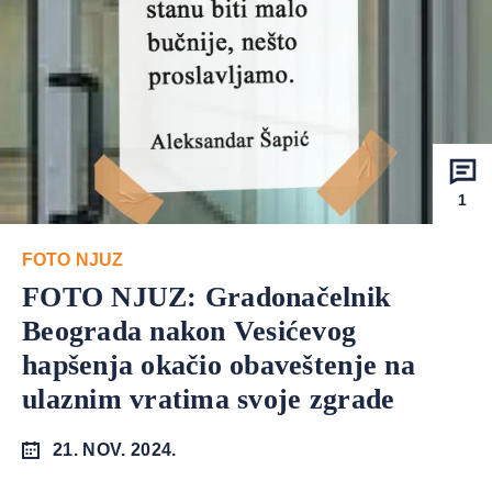
1
FOTO NJUZ
FOTO NJUZ: Gradonačelnik
Beograda nakon Vesićevog
hapšenja okačio obaveštenje na
ulaznim vratima svoje zgrade
21. NOV. 2024.