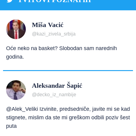
Miša Vacić
@kazi_zivela_srbija
Oće neko na basket? Slobodan sam narednih
godina.
Aleksandar Šapić
@decko_iz_nambije
@Alek_Veliki Izvinite, predsedniče, javite mi se kad
stignete, mislim da ste mi greškom odbili poziv šest
puta