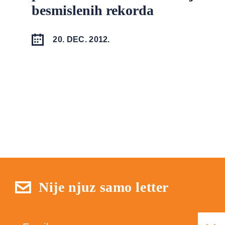
besmislenih rekorda
20. DEC. 2012.
Nije njuz samo letter