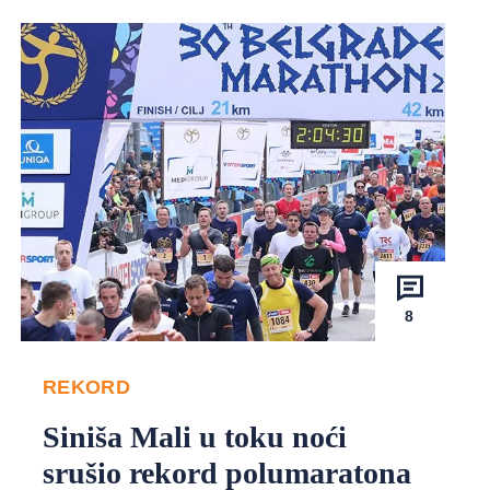
8
REKORD
Siniša Mali u toku noći
srušio rekord polumaratona