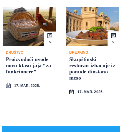
5
5
DRUŠTVO
BREJKING
Proizvođači uvode
Skupštinski
novu klasu jaja “za
restoran izbacuje iz
funkcionere”
ponude dinstano
meso
17. MAR. 2025.
17. MAR. 2025.