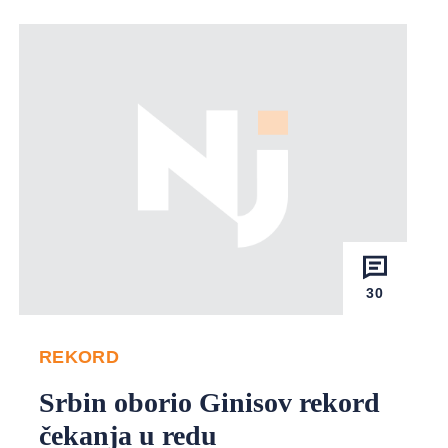
30
REKORD
Srbin oborio Ginisov rekord
čekanja u redu