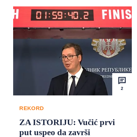
2
REKORD
ZA ISTORIJU: Vučić prvi
put uspeo da završi