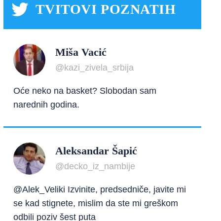
TVITOVI POZNATIH
Miša Vacić
@kazi_zivela_srbija
Oće neko na basket? Slobodan sam
narednih godina.
Aleksandar Šapić
@decko_iz_nambije
@Alek_Veliki Izvinite, predsedniče, javite mi
se kad stignete, mislim da ste mi greškom
odbili poziv šest puta