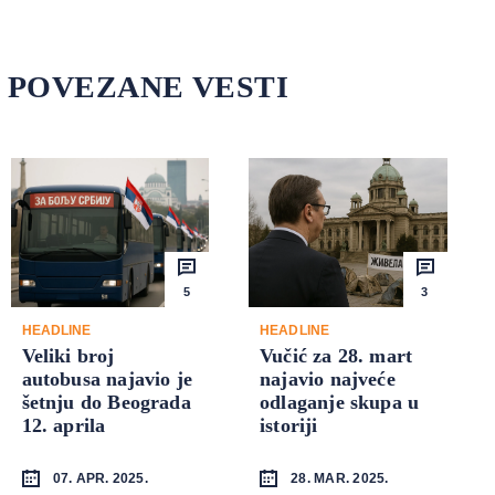
POVEZANE VESTI
5
3
HEADLINE
HEADLINE
Veliki broj
Vučić za 28. mart
autobusa najavio je
najavio najveće
šetnju do Beograda
odlaganje skupa u
12. aprila
istoriji
07. APR. 2025.
28. MAR. 2025.