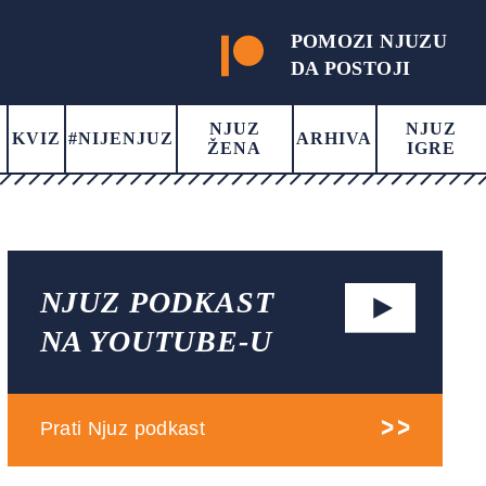
POMOZI NJUZU
DA POSTOJI
NJUZ
NJUZ
KVIZ
#NIJENJUZ
ARHIVA
ŽENA
IGRE
NJUZ PODKAST
NA YOUTUBE-U
Prati Njuz podkast