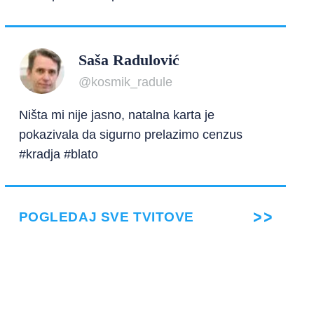
Saša Radulović
@kosmik_radule
Ništa mi nije jasno, natalna karta je
pokazivala da sigurno prelazimo cenzus
#kradja #blato
POGLEDAJ SVE TVITOVE