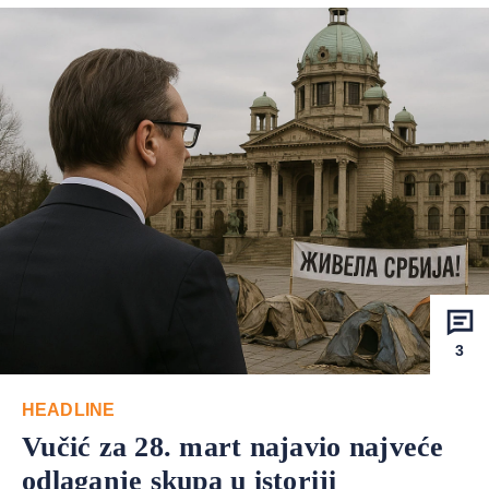
3
HEADLINE
Vučić za 28. mart najavio najveće
odlaganje skupa u istoriji