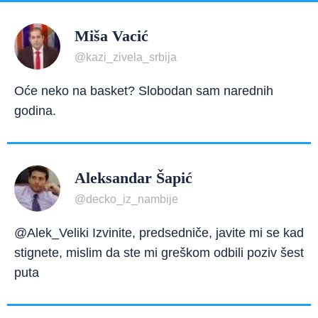
Miša Vacić
@kazi_zivela_srbija
Oće neko na basket? Slobodan sam narednih
godina.
Aleksandar Šapić
@decko_iz_nambije
@Alek_Veliki Izvinite, predsedniče, javite mi se kad
stignete, mislim da ste mi greškom odbili poziv šest
puta