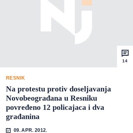
14
RESNIK
Na protestu protiv doseljavanja
Novobeograđana u Resniku
povređeno 12 policajaca i dva
građanina
09. APR. 2012.