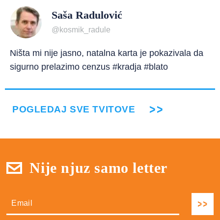
Saša Radulović
@kosmik_radule
Ništa mi nije jasno, natalna karta je pokazivala da
sigurno prelazimo cenzus #kradja #blato
POGLEDAJ SVE TVITOVE
Nije njuz samo letter