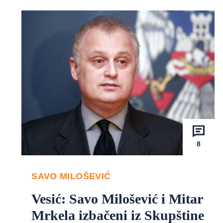
8
SAVO MILOŠEVIĆ
Vesić: Savo Milošević i Mitar
Mrkela izbačeni iz Skupštine