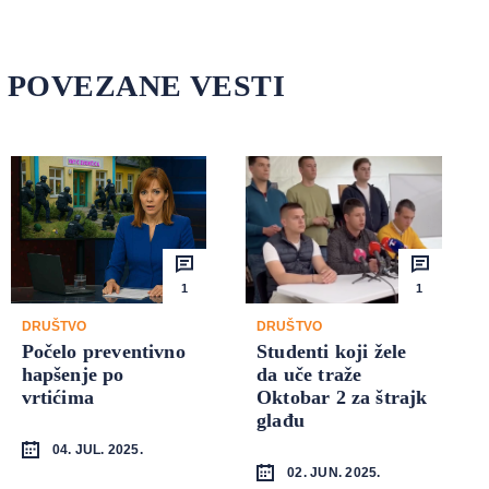
POVEZANE VESTI
1
1
DRUŠTVO
DRUŠTVO
Počelo preventivno
Studenti koji žele
hapšenje po
da uče traže
vrtićima
Oktobar 2 za štrajk
glađu
04. JUL. 2025.
02. JUN. 2025.