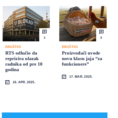
3
5
DRUŠTVO
DRUŠTVO
RTS odlučio da
Proizvođači uvode
reprizira ulazak
novu klasu jaja “za
radnika od pre 10
funkcionere”
godina
17. MAR. 2025.
16. APR. 2025.