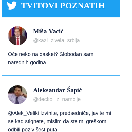
TVITOVI POZNATIH
Miša Vacić
@kazi_zivela_srbija
Oće neko na basket? Slobodan sam
narednih godina.
Aleksandar Šapić
@decko_iz_nambije
@Alek_Veliki Izvinite, predsedniče, javite mi
se kad stignete, mislim da ste mi greškom
odbili poziv šest puta