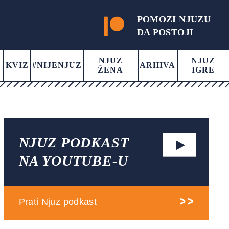
POMOZI NJUZU
DA POSTOJI
NJUZ
NJUZ
KVIZ
#NIJENJUZ
ARHIVA
ŽENA
IGRE
NJUZ PODKAST
NA YOUTUBE-U
Prati Njuz podkast