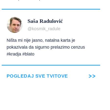
Saša Radulović
@kosmik_radule
Ništa mi nije jasno, natalna karta je
pokazivala da sigurno prelazimo cenzus
#kradja #blato
POGLEDAJ SVE TVITOVE