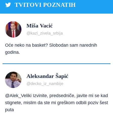
TVITOVI POZNATIH
Miša Vacić
@kazi_zivela_srbija
Oće neko na basket? Slobodan sam narednih
godina.
Aleksandar Šapić
@decko_iz_nambije
@Alek_Veliki Izvinite, predsedniče, javite mi se kad
stignete, mislim da ste mi greškom odbili poziv šest
puta