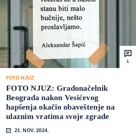
1
FOTO NJUZ
FOTO NJUZ: Gradonačelnik
Beograda nakon Vesićevog
hapšenja okačio obaveštenje na
ulaznim vratima svoje zgrade
21. NOV. 2024.