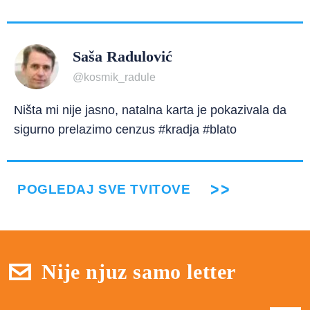
Saša Radulović
@kosmik_radule
Ništa mi nije jasno, natalna karta je pokazivala da
sigurno prelazimo cenzus #kradja #blato
POGLEDAJ SVE TVITOVE
Nije njuz samo letter