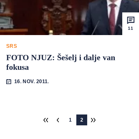
11
SRS
FOTO NJUZ: Šešelj i dalje van
fokusa
16. NOV. 2011.
1
2