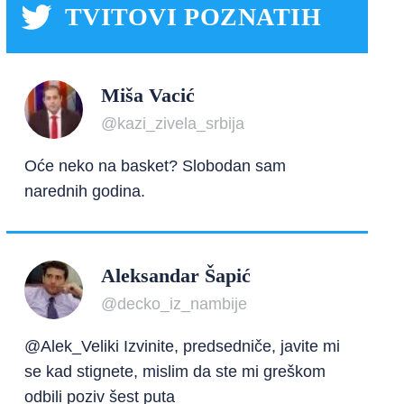
TVITOVI POZNATIH
Miša Vacić
@kazi_zivela_srbija
Oće neko na basket? Slobodan sam
narednih godina.
Aleksandar Šapić
@decko_iz_nambije
@Alek_Veliki Izvinite, predsedniče, javite mi
se kad stignete, mislim da ste mi greškom
odbili poziv šest puta