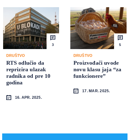
3
5
DRUŠTVO
DRUŠTVO
RTS odlučio da
Proizvođači uvode
reprizira ulazak
novu klasu jaja “za
radnika od pre 10
funkcionere”
godina
17. MAR. 2025.
16. APR. 2025.