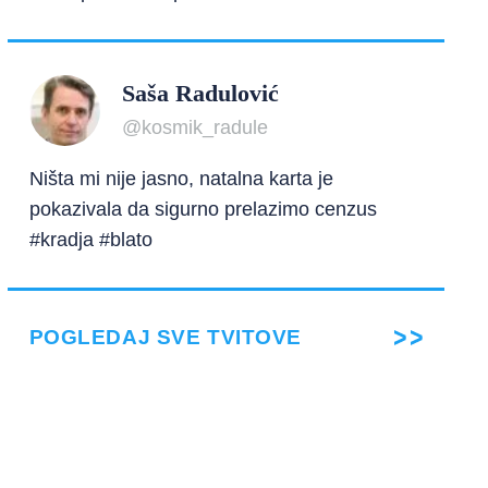
Saša Radulović
@kosmik_radule
Ništa mi nije jasno, natalna karta je
pokazivala da sigurno prelazimo cenzus
#kradja #blato
POGLEDAJ SVE TVITOVE