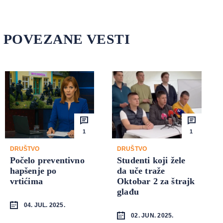
POVEZANE VESTI
1
1
DRUŠTVO
DRUŠTVO
Počelo preventivno
Studenti koji žele
hapšenje po
da uče traže
vrtićima
Oktobar 2 za štrajk
glađu
04. JUL. 2025.
02. JUN. 2025.