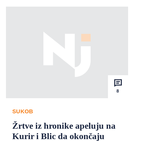
8
SUKOB
Žrtve iz hronike apeluju na
Kurir i Blic da okončaju