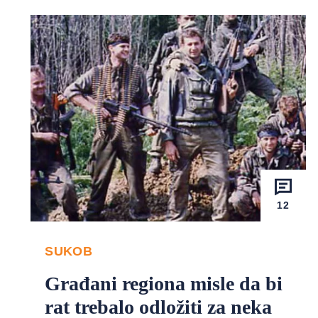
12
SUKOB
Građani regiona misle da bi
rat trebalo odložiti za neka