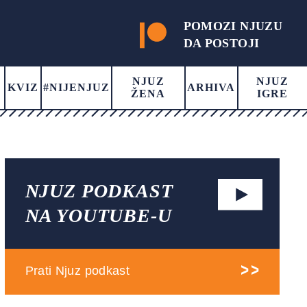
POMOZI NJUZU
DA POSTOJI
NJUZ
NJUZ
KVIZ
#NIJENJUZ
ARHIVA
ŽENA
IGRE
NJUZ PODKAST
NA YOUTUBE-U
Prati Njuz podkast