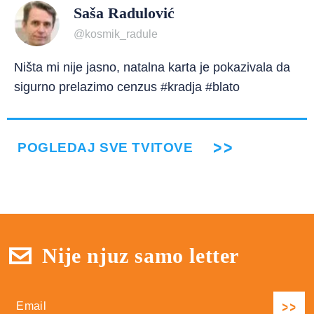
Saša Radulović
@kosmik_radule
Ništa mi nije jasno, natalna karta je pokazivala da
sigurno prelazimo cenzus #kradja #blato
POGLEDAJ SVE TVITOVE
Nije njuz samo letter