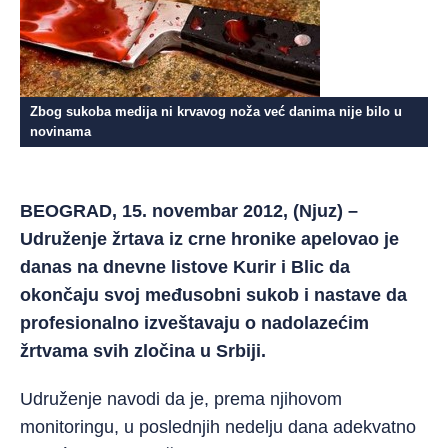
Zbog sukoba medija ni krvavog noža već danima nije bilo u
novinama
BEOGRAD, 15. novembar 2012, (Njuz) –
Udruženje žrtava iz crne hronike apelovao je
danas na dnevne listove Kurir i Blic da
okončaju svoj međusobni sukob i nastave da
profesionalno izveštavaju o nadolazećim
žrtvama svih zločina u Srbiji.
Udruženje navodi da je, prema njihovom
monitoringu, u poslednjih nedelju dana adekvatno