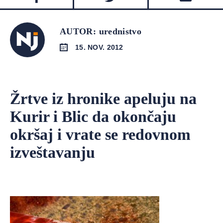
AUTOR: urednistvo
15. NOV. 2012
Žrtve iz hronike apeluju na
Kurir i Blic da okončaju
okršaj i vrate se redovnom
izveštavanju