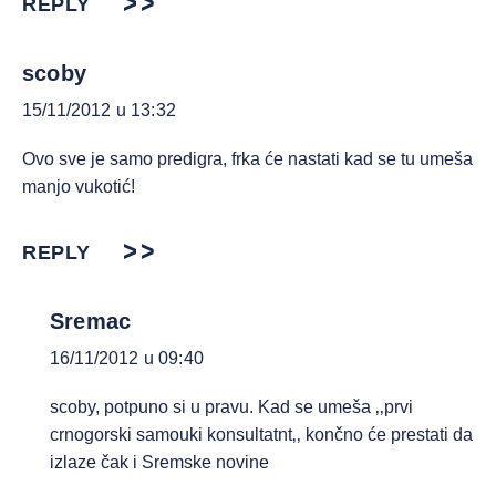
REPLY
scoby
15/11/2012 u 13:32
Ovo sve je samo predigra, frka će nastati kad se tu umeša
manjo vukotić!
REPLY
Sremac
16/11/2012 u 09:40
scoby, potpuno si u pravu. Kad se umeša ‚‚prvi
crnogorski samouki konsultatnt‚‚ končno će prestati da
izlaze čak i Sremske novine