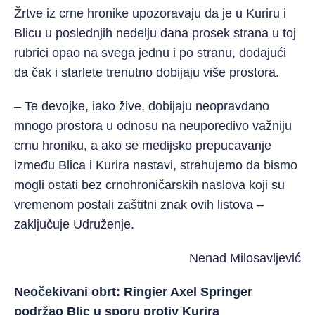
Žrtve iz crne hronike upozoravaju da je u Kuriru i
Blicu u poslednjih nedelju dana prosek strana u toj
rubrici opao na svega jednu i po stranu, dodajući
da čak i starlete trenutno dobijaju više prostora.
– Te devojke, iako žive, dobijaju neopravdano
mnogo prostora u odnosu na neuporedivo važniju
crnu hroniku, a ako se medijsko prepucavanje
između Blica i Kurira nastavi, strahujemo da bismo
mogli ostati bez crnohroničarskih naslova koji su
vremenom postali zaštitni znak ovih listova –
zaključuje Udruženje.
Nenad Milosavljević
Neočekivani obrt: Ringier Axel Springer
podržao Blic u sporu protiv Kurira