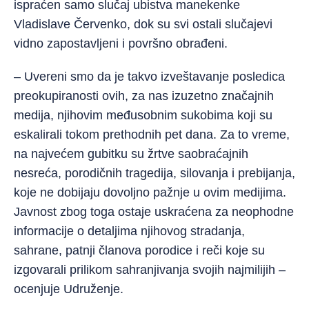
ispraćen samo slučaj ubistva manekenke
Vladislave Červenko, dok su svi ostali slučajevi
vidno zapostavljeni i površno obrađeni.
– Uvereni smo da je takvo izveštavanje posledica
preokupiranosti ovih, za nas izuzetno značajnih
medija, njihovim međusobnim sukobima koji su
eskalirali tokom prethodnih pet dana. Za to vreme,
na najvećem gubitku su žrtve saobraćajnih
nesreća, porodičnih tragedija, silovanja i prebijanja,
koje ne dobijaju dovoljno pažnje u ovim medijima.
Javnost zbog toga ostaje uskraćena za neophodne
informacije o detaljima njihovog stradanja,
sahrane, patnji članova porodice i reči koje su
izgovarali prilikom sahranjivanja svojih najmilijih –
ocenjuje Udruženje.