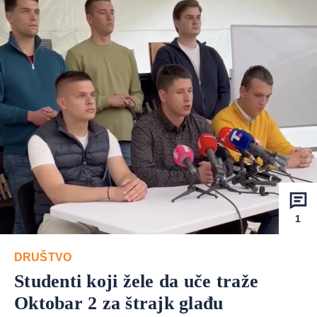
1
DRUŠTVO
Studenti koji žele da uče traže
Oktobar 2 za štrajk glađu