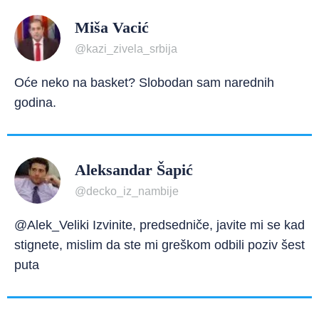
Miša Vacić
@kazi_zivela_srbija
Oće neko na basket? Slobodan sam narednih
godina.
Aleksandar Šapić
@decko_iz_nambije
@Alek_Veliki Izvinite, predsedniče, javite mi se kad
stignete, mislim da ste mi greškom odbili poziv šest
puta