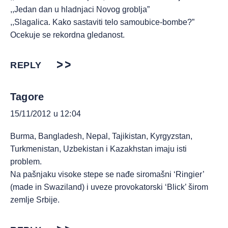
,,Jedan dan u hladnjaci Novog groblja”
,,Slagalica. Kako sastaviti telo samoubice-bombe?”
Ocekuje se rekordna gledanost.
REPLY
Tagore
15/11/2012 u 12:04
Burma, Bangladesh, Nepal, Tajikistan, Kyrgyzstan,
Turkmenistan, Uzbekistan i Kazakhstan imaju isti
problem.
Na pašnjaku visoke stepe se nađe siromašni ‘Ringier’
(made in Swaziland) i uveze provokatorski ‘Blick’ širom
zemlje Srbije.