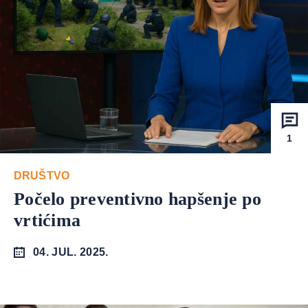
1
DRUŠTVO
Počelo preventivno hapšenje po
vrtićima
04. JUL. 2025.