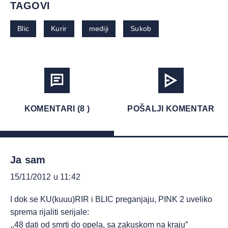
TAGOVI
Blic
Kurir
mediji
Sukob
KOMENTARI (8 )
POŠALJI KOMENTAR
Ja sam
15/11/2012 u 11:42
I dok se KU(kuuu)RIR i BLIC preganjaju, PINK 2 uveliko
sprema rijaliti serijale:
,,48 dati od smrti do opela, sa zakuskom na kraju”