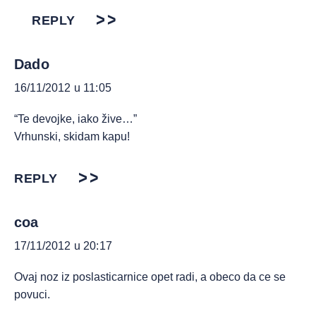
REPLY
Dado
16/11/2012 u 11:05
“Te devojke, iako žive…”
Vrhunski, skidam kapu!
REPLY
coa
17/11/2012 u 20:17
Ovaj noz iz poslasticarnice opet radi, a obeco da ce se
povuci.