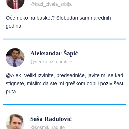
@kazi_zivela_srbija
Oće neko na basket? Slobodan sam narednih
godina.
Aleksandar Šapić
@decko_iz_nambije
@Alek_Veliki Izvinite, predsedniče, javite mi se kad
stignete, mislim da ste mi greškom odbili poziv šest
puta
Saša Radulović
@kosmik_radule