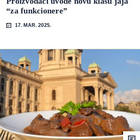
Proizvođači uvode novu klasu jaja
“za funkcionere”
17. MAR. 2025.