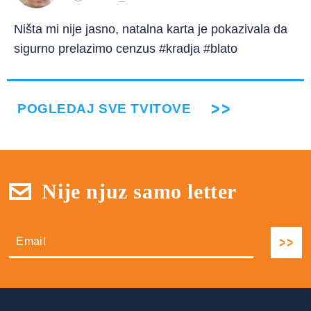
Ništa mi nije jasno, natalna karta je pokazivala da
sigurno prelazimo cenzus #kradja #blato
POGLEDAJ SVE TVITOVE
Nije njuz samo letter