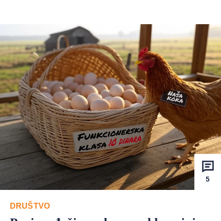
5
DRUŠTVO