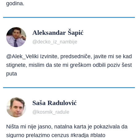
godina.
Aleksandar Šapić
@decko_iz_nambije
@Alek_Veliki Izvinite, predsedniče, javite mi se kad
stignete, mislim da ste mi greškom odbili poziv šest
puta
Saša Radulović
@kosmik_radule
Ništa mi nije jasno, natalna karta je pokazivala da
sigurno prelazimo cenzus #kradja #blato