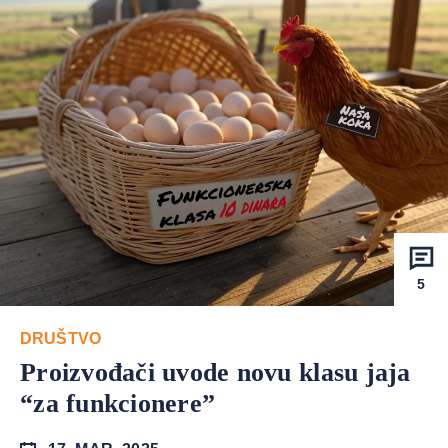
5
DRUŠTVO
Proizvođači uvode novu klasu jaja
“za funkcionere”