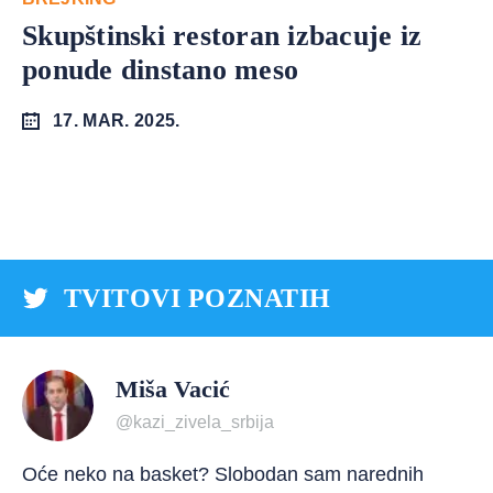
Skupštinski restoran izbacuje iz
ponude dinstano meso
17. MAR. 2025.
TVITOVI POZNATIH
Miša Vacić
@kazi_zivela_srbija
Oće neko na basket? Slobodan sam narednih