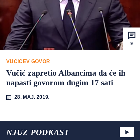
9
VUCICEV GOVOR
Vučić zapretio Albancima da će ih
napasti govorom dugim 17 sati
28. MAJ. 2019.
NJUZ PODKAST