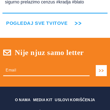
sigurno prelazimo cenzus #kradja #blato
POGLEDAJ SVE TVITOVE
Nije njuz samo letter
О NAMA
MEDIA KIT
USLOVI KORIŠĆENJA