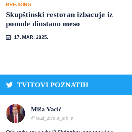
BREJKING
Skupštinski restoran izbacuje iz
ponude dinstano meso
17. MAR. 2025.
TVITOVI POZNATIH
Miša Vacić
@kazi_zivela_srbija