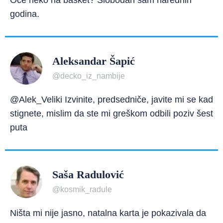
Oće neko na basket? Slobodan sam narednih
godina.
Aleksandar Šapić
@decko_iz_nambije
@Alek_Veliki Izvinite, predsedniče, javite mi se kad
stignete, mislim da ste mi greškom odbili poziv šest
puta
Saša Radulović
@kosmik_radule
Ništa mi nije jasno, natalna karta je pokazivala da