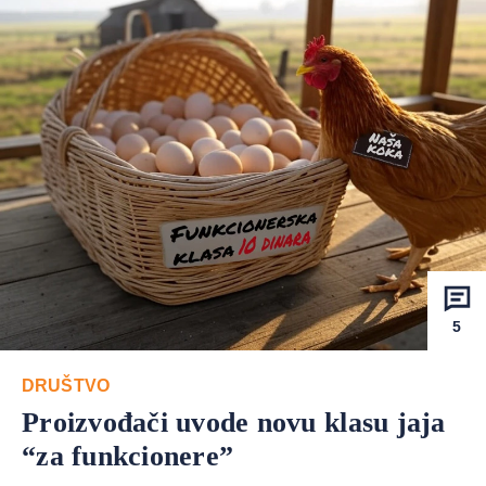
5
DRUŠTVO
Proizvođači uvode novu klasu jaja
“za funkcionere”