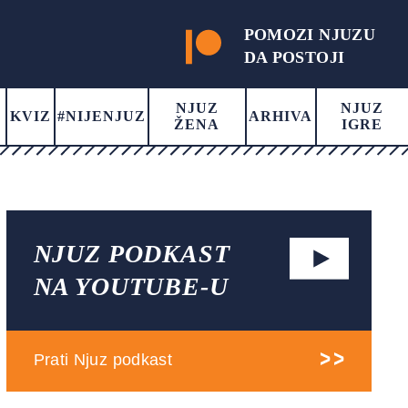
POMOZI NJUZU
DA POSTOJI
NJUZ
NJUZ
KVIZ
#NIJENJUZ
ARHIVA
ŽENA
IGRE
NJUZ PODKAST
NA YOUTUBE-U
Prati Njuz podkast