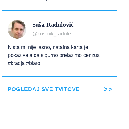
Saša Radulović
@kosmik_radule
Ništa mi nije jasno, natalna karta je
pokazivala da sigurno prelazimo cenzus
#kradja #blato
POGLEDAJ SVE TVITOVE