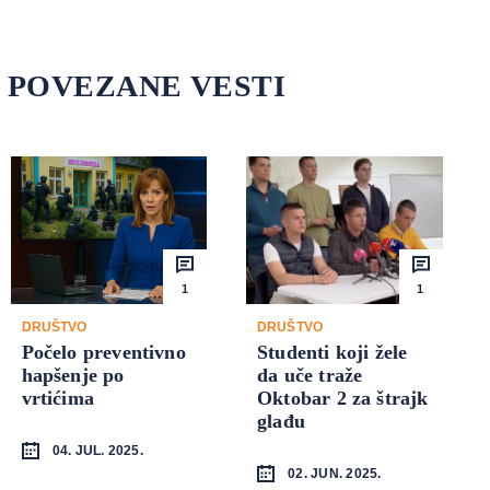
POVEZANE VESTI
1
1
DRUŠTVO
DRUŠTVO
Počelo preventivno
Studenti koji žele
hapšenje po
da uče traže
vrtićima
Oktobar 2 za štrajk
glađu
04. JUL. 2025.
02. JUN. 2025.