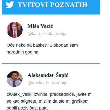
TVITOVI POZNATIH
Miša Vacić
@kazi_zivela_srbija
Oće neko na basket? Slobodan sam
narednih godina.
Aleksandar Šapić
@decko_iz_nambije
@Alek_Veliki Izvinite, predsedniče, javite mi
se kad stignete, mislim da ste mi greškom
odbili poziv šest puta