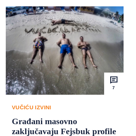
7
VUČIĆU IZVINI
Građani masovno
zaključavaju Fejsbuk profile