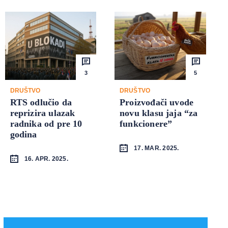
3
5
DRUŠTVO
DRUŠTVO
RTS odlučio da
Proizvođači uvode
reprizira ulazak
novu klasu jaja “za
radnika od pre 10
funkcionere”
godina
17. MAR. 2025.
16. APR. 2025.