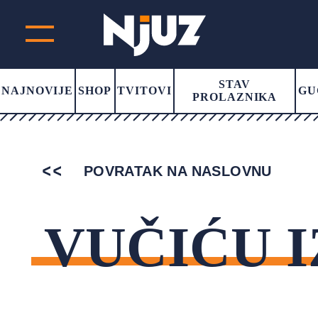
STAV
NAJNOVIJE
SHOP
TVITOVI
GU
PROLAZNIKA
POVRATAK NA NASLOVNU
VUČIĆU I