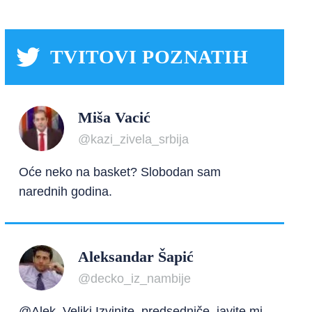
TVITOVI POZNATIH
Miša Vacić
@kazi_zivela_srbija
Oće neko na basket? Slobodan sam
narednih godina.
Aleksandar Šapić
@decko_iz_nambije
@Alek_Veliki Izvinite, predsedniče, javite mi