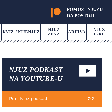
POMOZI NJUZU
DA POSTOJI
NJUZ
NJUZ
KVIZ
#NIJENJUZ
ARHIVA
ŽENA
IGRE
NJUZ PODKAST
NA YOUTUBE-U
Prati Njuz podkast