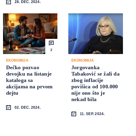
28. DEC. 2024.
2
EKONOMIJA
EKONOMIJA
Dečko pozvao
Jorgovanka
devojku na listanje
Tabaković se žali da
kataloga sa
zbog inflacije
akcijama na prvom
povišica od 100.000
dejtu
nije ono što je
nekad bila
02. DEC. 2024.
11. SEP. 2024.