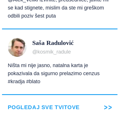
se kad stignete, mislim da ste mi greškom
odbili poziv šest puta
Saša Radulović
@kosmik_radule
Ništa mi nije jasno, natalna karta je
pokazivala da sigurno prelazimo cenzus
#kradja #blato
POGLEDAJ SVE TVITOVE