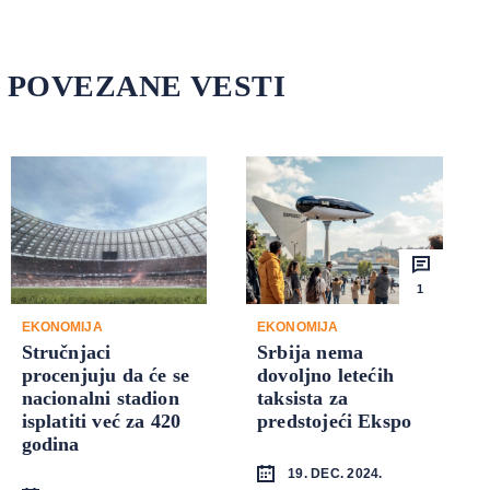
POVEZANE VESTI
1
EKONOMIJA
EKONOMIJA
Stručnjaci
Srbija nema
procenjuju da će se
dovoljno letećih
nacionalni stadion
taksista za
isplatiti već za 420
predstojeći Ekspo
godina
19. DEC. 2024.