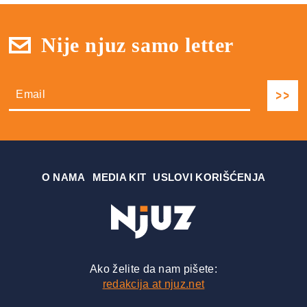
Nije njuz samo letter
О NAMA
MEDIA KIT
USLOVI KORIŠĆENJA
Ako želite da nam pišete:
redakcija at njuz.net