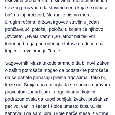
uslovima prodaje sitnim slovima, moraćemo ispod
svakog proizvoda da stavimo cenu koja se odnosi
baš na taj proizvod, što ranije nismo morali.
Drugim rečima, država trgovce stavlja u jedan
ponižavajući položaj, položaj u kojem će njihovo
„Izvolite“, „Hvala Vam“ i „Prijatno“ biti tek vrh
ledenog brega podređenog statusa u odnosu na
kupca – revoltiran je Tomić.
Sagovornik Njuza takođe strahuje da bi novi Zakon
o zaštiti potrošača mogao da podstakne potrošače
da se bahato ponašaju prema trgovcima. Tako bi,
kaže on, Srbija ubrzo mogla da se suoči sa pravom
pravcatom „anarhijom“ u trgovinama, koja bi
podrazumevala da kupci odbijaju žvake, prašak za
pecivo, vanilin šećer i šibice umesto kusura, da
zahtevaju da sami biraju koje parče mesa iz vitrine