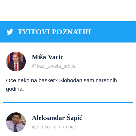
TVITOVI POZNATIH
Miša Vacić
@kazi_zivela_srbija
Oće neko na basket? Slobodan sam narednih
godina.
Aleksandar Šapić
@decko_iz_nambije