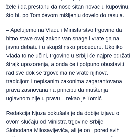
žele i da prestanu da nose sitan novac u kupovinu,
što bi, po Tomićevom mišljenju dovelo do rasula.
– Apelujemo na Vladu i Ministarstvo trgovine da
hitno stave ovaj zakon van snage i vrate ga na
javnu debatu i u skupštinsku proceduru. Ukoliko
Vlada to ne učini, trgovine u Srbiji će najpre održati
štrajk upozorenja, a onda će i potpuno obustaviti
rad sve dok se trgovcima ne vrate njihova
tradicijom i nepisanim zakonima zagarantovana
prava zasnovana na principu da mušterija
uglavnom nije u pravu – rekao je Tomić.
Redakcija Njuza pokušala je da dobije izjavu o
ovom slučaju od Ministra trgovine Srbije
Slobodana Milosavljevića, ali je on i pored svih