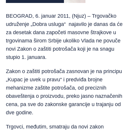
BEOGRAD, 6. januar 2011, (Njuz) – Trgovačko
udruženje „Dobra usluga“ najavilo je danas da će
za desetak dana započeti masovne štrajkove u
trgovinama širom Srbije ukoliko Vlada ne povuče
novi Zakon o zaštiti potrošača koji je na snagu
stupio 1. januara.
Zakon o zaštiti potrošača zasnovan je na principu
„Kupac je uvek u pravu“ i predviđa brojne
mehanizme zaštite potrošača, od preciznih
obaveštenja o proizvodu, preko jasno naznačenih
cena, pa sve do zakonske garancije u trajanju od
dve godine.
Trgovci, međutim, smatraju da novi zakon