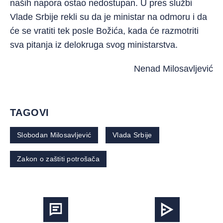
naših napora ostao nedostupan. U pres službi
Vlade Srbije rekli su da je ministar na odmoru i da
će se vratiti tek posle Božića, kada će razmotriti
sva pitanja iz delokruga svog ministarstva.
Nenad Milosavljević
TAGOVI
Slobodan Milosavljević
Vlada Srbije
Zakon o zaštiti potrošača