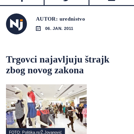
AUTOR: urednistvo
06. JAN. 2011
Trgovci najavljuju štrajk
zbog novog zakona
FOTO: Politika.rs/Ž.Jovanović