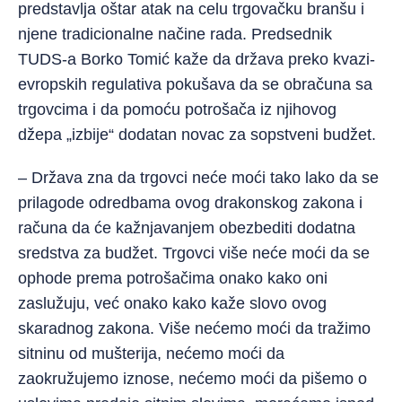
predstavlja oštar atak na celu trgovačku branšu i
njene tradicionalne načine rada. Predsednik
TUDS-a Borko Tomić kaže da država preko kvazi-
evropskih regulativa pokušava da se obračuna sa
trgovcima i da pomoću potrošača iz njihovog
džepa „izbije“ dodatan novac za sopstveni budžet.
– Država zna da trgovci neće moći tako lako da se
prilagode odredbama ovog drakonskog zakona i
računa da će kažnjavanjem obezbediti dodatna
sredstva za budžet. Trgovci više neće moći da se
ophode prema potrošačima onako kako oni
zaslužuju, već onako kako kaže slovo ovog
skaradnog zakona. Više nećemo moći da tražimo
sitninu od mušterija, nećemo moći da
zaokružujemo iznose, nećemo moći da pišemo o