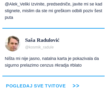
@Alek_Veliki Izvinite, predsedniče, javite mi se kad
stignete, mislim da ste mi greškom odbili poziv šest
puta
Saša Radulović
@kosmik_radule
Ništa mi nije jasno, natalna karta je pokazivala da
sigurno prelazimo cenzus #kradja #blato
POGLEDAJ SVE TVITOVE