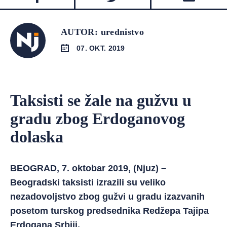
AUTOR: urednistvo
07. OKT. 2019
Taksisti se žale na gužvu u
gradu zbog Erdoganovog
dolaska
BEOGRAD, 7. oktobar 2019, (Njuz) –
Beogradski taksisti izrazili su veliko
nezadovoljstvo zbog gužvi u gradu izazvanih
posetom turskog predsednika Redžepa Tajipa
Erdogana Srbiji.