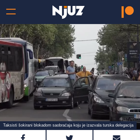
Taksisti šokirani blokadom saobraćaja koju je izazvala turska delegacija