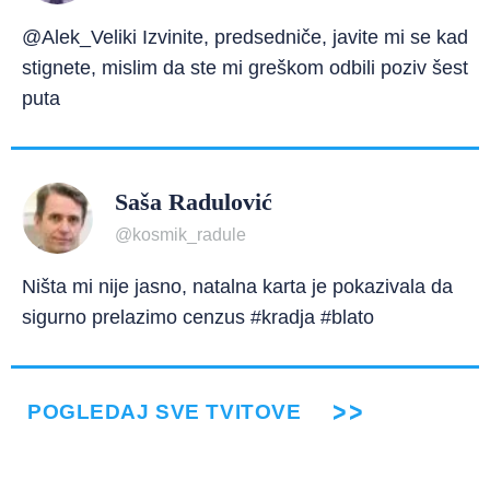
@Alek_Veliki Izvinite, predsedniče, javite mi se kad
stignete, mislim da ste mi greškom odbili poziv šest
puta
Saša Radulović
@kosmik_radule
Ništa mi nije jasno, natalna karta je pokazivala da
sigurno prelazimo cenzus #kradja #blato
POGLEDAJ SVE TVITOVE