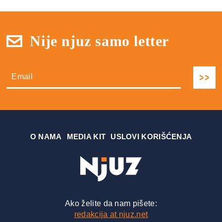
Nije njuz samo letter
О NAMA
MEDIA KIT
USLOVI KORIŠĆENJA
Ako želite da nam pišete:
redakcija at njuz.net