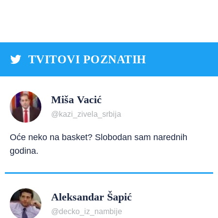
TVITOVI POZNATIH
Miša Vacić
@kazi_zivela_srbija
Oće neko na basket? Slobodan sam narednih
godina.
Aleksandar Šapić
@decko_iz_nambije