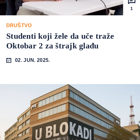
1
DRUŠTVO
Studenti koji žele da uče traže
Oktobar 2 za štrajk glađu
02. JUN. 2025.