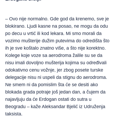
– Ovo nije normalno. Gde god da krenemo, sve je
blokirano. Ljudi kasne na posao, ne mogu da odu
po decu u vrtić ili kod lekara. Mi smo morali da
vozimo mušterije dužim putevima do odredišta što
ih je sve koštalo znatno više, a što nije korektno.
Kolege koje voze sa aerodroma žalile su se da
nisu imali dovoljno mušterija kojima su određivali
odokativno cenu vožnje, jer zbog posete turske
delegacije nisu ni uspeli da stignu do aerodroma.
Ne smem ni da pomislim šta će se desiti ako
blokada grada potraje još jedan dan, a čujem da
najavljuju da će Erdogan ostati do sutra u
Beogradu – kaže Aleksandar Bjelić iz Udruženja
taksista.