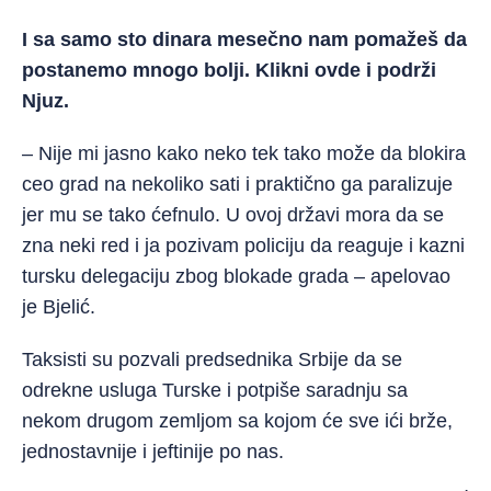
I sa samo sto dinara mesečno nam pomažeš da
postanemo mnogo bolji. Klikni
ovde
i podrži
Njuz.
– Nije mi jasno kako neko tek tako može da blokira
ceo grad na nekoliko sati i praktično ga paralizuje
jer mu se tako ćefnulo. U ovoj državi mora da se
zna neki red i ja pozivam policiju da reaguje i kazni
tursku delegaciju zbog blokade grada – apelovao
je Bjelić.
Taksisti su pozvali predsednika Srbije da se
odrekne usluga Turske i potpiše saradnju sa
nekom drugom zemljom sa kojom će sve ići brže,
jednostavnije i jeftinije po nas.