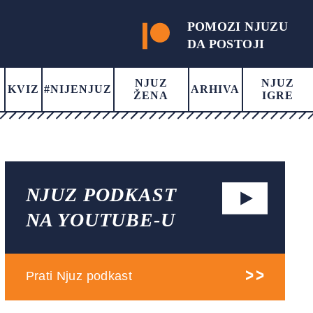
POMOZI NJUZU
DA POSTOJI
NJUZ
NJUZ
KVIZ
#NIJENJUZ
ARHIVA
ŽENA
IGRE
NJUZ PODKAST
NA YOUTUBE-U
Prati Njuz podkast