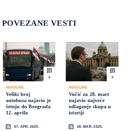
POVEZANE VESTI
5
3
HEADLINE
HEADLINE
Veliki broj
Vučić za 28. mart
autobusa najavio je
najavio najveće
šetnju do Beograda
odlaganje skupa u
12. aprila
istoriji
07. APR. 2025.
28. MAR. 2025.