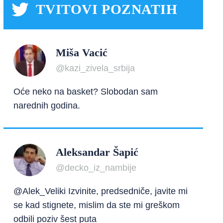
TVITOVI POZNATIH
Miša Vacić
@kazi_zivela_srbija
Oće neko na basket? Slobodan sam
narednih godina.
Aleksandar Šapić
@decko_iz_nambije
@Alek_Veliki Izvinite, predsedniče, javite mi
se kad stignete, mislim da ste mi greškom
odbili poziv šest puta