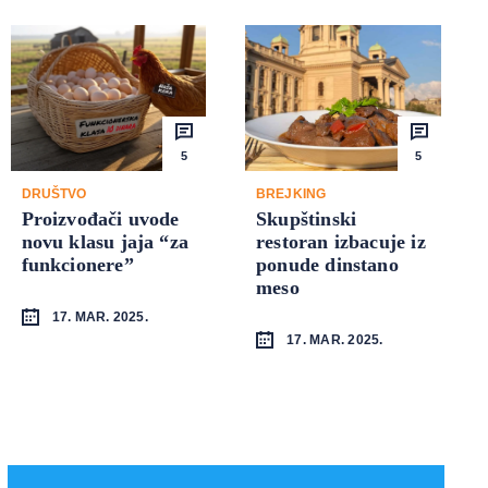
5
5
DRUŠTVO
BREJKING
Proizvođači uvode
Skupštinski
novu klasu jaja “za
restoran izbacuje iz
funkcionere”
ponude dinstano
meso
17. MAR. 2025.
17. MAR. 2025.