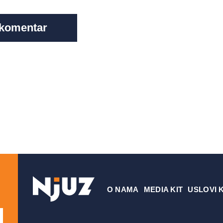
О NAMA
MEDIA KIT
USLOVI 