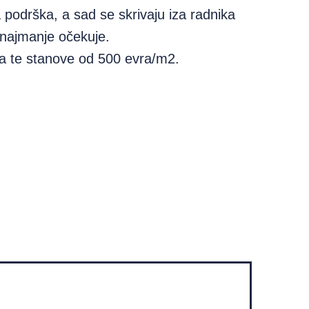
ka podrška, a sad se skrivaju iza radnika
 najmanje očekuje.
za te stanove od 500 evra/m2.