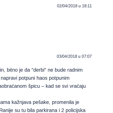
02/04/2018 u 18:11
03/04/2018 u 07:07
n, bitno je da ”derbi” ne bude radnim
a napravi potpuni haos potpunim
aobraćanom špicu – kad se svi vraćaju
šama kažnjava pešake, promenila je
Ranije su tu bila parkirana i 2 policijska