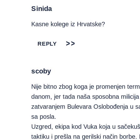
Sinida
Kasne kolege iz Hrvatske?
REPLY
scoby
Nije bitno zbog koga je promenjen termi
danom, jer tada naša sposobna milicij
zatvaranjem Bulevara Oslobođenja u s
sa posla.
Uzgred, ekipa kod Vuka koja u sačeku
taktiku i prešla na gerilski način borbe. 