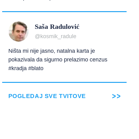
Saša Radulović
@kosmik_radule
Ništa mi nije jasno, natalna karta je
pokazivala da sigurno prelazimo cenzus
#kradja #blato
POGLEDAJ SVE TVITOVE