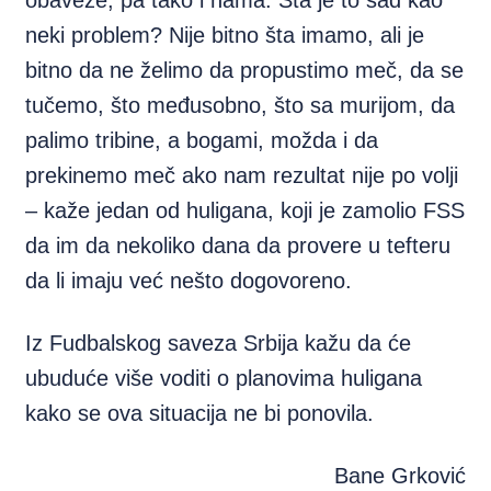
obaveze, pa tako i nama. Šta je to sad kao
neki problem? Nije bitno šta imamo, ali je
bitno da ne želimo da propustimo meč, da se
tučemo, što međusobno, što sa murijom, da
palimo tribine, a bogami, možda i da
prekinemo meč ako nam rezultat nije po volji
– kaže jedan od huligana, koji je zamolio FSS
da im da nekoliko dana da provere u tefteru
da li imaju već nešto dogovoreno.
Iz Fudbalskog saveza Srbija kažu da će
ubuduće više voditi o planovima huligana
kako se ova situacija ne bi ponovila.
Bane Grković