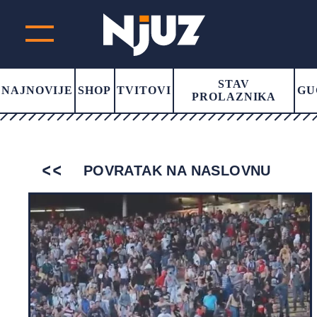
STAV
NAJNOVIJE
SHOP
TVITOVI
GU
PROLAZNIKA
POVRATAK NA NASLOVNU