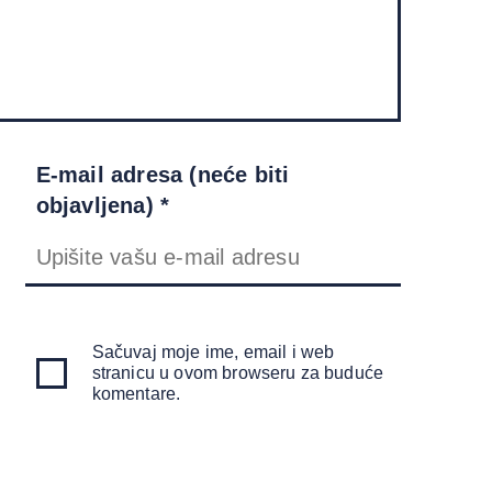
E-mail adresa (neće biti
objavljena) *
Sačuvaj moje ime, email i web
stranicu u ovom browseru za buduće
komentare.