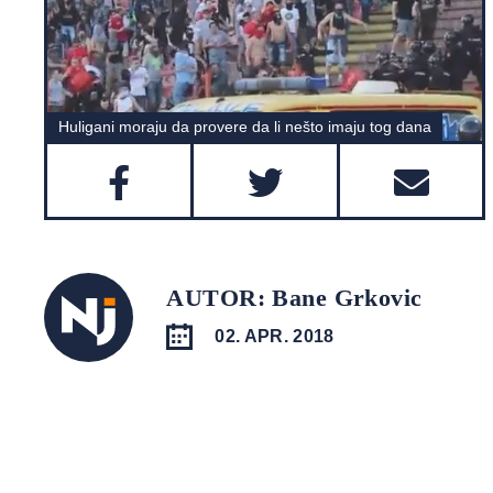
Huligani moraju da provere da li nešto imaju tog dana
AUTOR: Bane Grkovic
02. APR. 2018