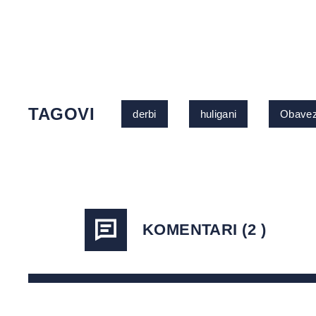
TAGOVI
derbi
huligani
Obave
KOMENTARI (2 )