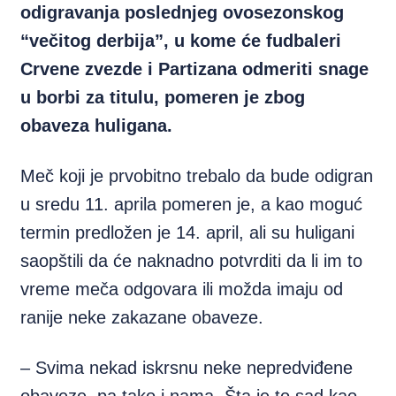
odigravanja poslednjeg ovosezonskog
“večitog derbija”, u kome će fudbaleri
Crvene zvezde i Partizana odmeriti snage
u borbi za titulu, pomeren je zbog
obaveza huligana.
Meč koji je prvobitno trebalo da bude odigran
u sredu 11. aprila pomeren je, a kao moguć
termin predložen je 14. april, ali su huligani
saopštili da će naknadno potvrditi da li im to
vreme meča odgovara ili možda imaju od
ranije neke zakazane obaveze.
– Svima nekad iskrsnu neke nepredviđene