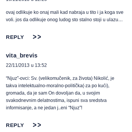
ovaj odlikuje ko onaj mali kad nabraja u tito i ja koga sve
voli. jos da odlikuje onog ludog sto stalno stoji u ulazu…
REPLY
vita_brevis
22/11/2013 u 13:52
“Njuz”-ovci: Sv. (velikomučenik, za života) Nikolić, je
takva intelektualno-moralno-politička(-za po kući),
gromada, da je sam On dovoljan da, u svojim
svakodnevnim delatnostima, ispuni sva sredstva
informisanje, a ne jedan j..eni “Njuz”!
REPLY