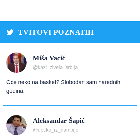
TVITOVI POZNATIH
Miša Vacić
@kazi_zivela_srbija
Oće neko na basket? Slobodan sam narednih
godina.
Aleksandar Šapić
@decko_iz_nambije