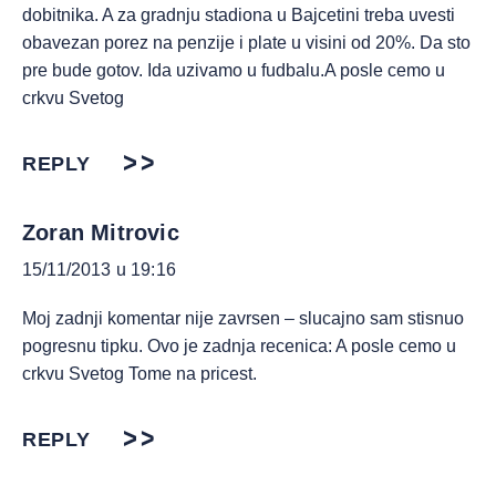
dobitnika. A za gradnju stadiona u Bajcetini treba uvesti
obavezan porez na penzije i plate u visini od 20%. Da sto
pre bude gotov. Ida uzivamo u fudbalu.A posle cemo u
crkvu Svetog
REPLY
Zoran Mitrovic
15/11/2013 u 19:16
Moj zadnji komentar nije zavrsen – slucajno sam stisnuo
pogresnu tipku. Ovo je zadnja recenica: A posle cemo u
crkvu Svetog Tome na pricest.
REPLY