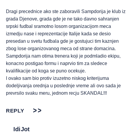
Dragi precednice ako ste zaboravili Sampdorija je klub iz
grada Djenove, grada gde je ne tako davno sahranjen
srpski fudbal sramotno losom organizacijom meca
izmedju nase i reprezentacije Italije kada se desio
presedan u svetu fudbala gde je gostujuci tim kaznjen
zbog lose organizovanog meca od strane domacina.
Sampdorija nam otima trenera koji je podmladio ekipu,
konacno postigao formu i naprvio tim za sledece
kvalifikacije od koga se puno ocekuje.
I ovako sam bio protiv izuzetno niskog kriterijuma
dodeljivanja orednja u poslednje vreme ali ovo sada je
prevrsilo svaku meru, jednom recju SKANDAL!!!
REPLY
IdiJot