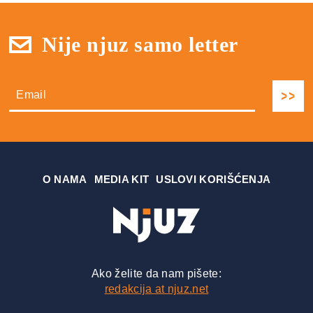
Nije njuz samo letter
О NAMA
MEDIA KIT
USLOVI KORIŠĆENJA
Ako želite da nam pišete:
redakcija at njuz.net