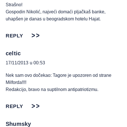
Strašno!
Gospodin Nikolić, najveći domaći pljačkaš banke,
uhapšen je danas u beogradskom hotelu Hajat.
REPLY
celtic
17/11/2013 u 00:53
Nek sam ovo dočekao: Tagore je upozoren od strane
Milforda!!!!
Redakcijo, bravo na suptilnom antipatriotizmu.
REPLY
Shumsky