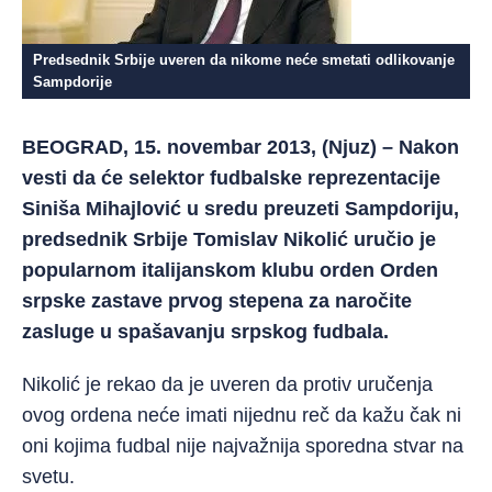
Predsednik Srbije uveren da nikome neće smetati odlikovanje
Sampdorije
BEOGRAD, 15. novembar 2013, (Njuz) – Nakon
vesti da će selektor fudbalske reprezentacije
Siniša Mihajlović u sredu preuzeti Sampdoriju,
predsednik Srbije Tomislav Nikolić uručio je
popularnom italijanskom klubu orden Orden
srpske zastave prvog stepena za naročite
zasluge u spašavanju srpskog fudbala.
Nikolić je rekao da je uveren da protiv uručenja
ovog ordena neće imati nijednu reč da kažu čak ni
oni kojima fudbal nije najvažnija sporedna stvar na
svetu.