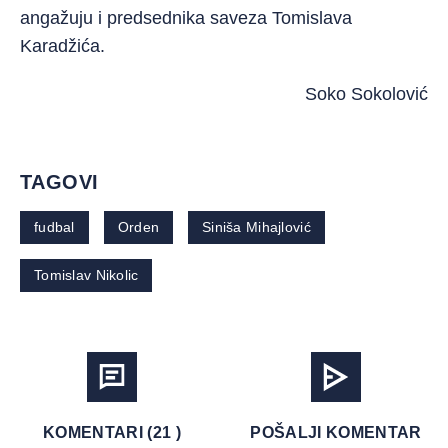
angažuju i predsednika saveza Tomislava
Karadžića.
Soko Sokolović
TAGOVI
fudbal
Orden
Siniša Mihajlović
Tomislav Nikolic
KOMENTARI (21 )
POŠALJI KOMENTAR