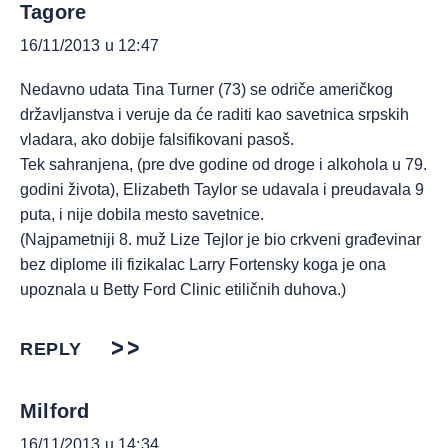
Tagore
16/11/2013 u 12:47
Nedavno udata Tina Turner (73) se odriče američkog
državljanstva i veruje da će raditi kao savetnica srpskih
vladara, ako dobije falsifikovani pasoš.
Tek sahranjena, (pre dve godine od droge i alkohola u 79.
godini života), Elizabeth Taylor se udavala i preudavala 9
puta, i nije dobila mesto savetnice.
(Najpametniji 8. muž Lize Tejlor je bio crkveni građevinar
bez diplome ili fizikalac Larry Fortensky koga je ona
upoznala u Betty Ford Clinic etiličnih duhova.)
REPLY
Milford
16/11/2013 u 14:34