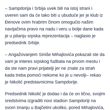
– Sampdorija i Srbija uvek bili na istoj strani i
uveren sam da će tako biti u ubuduće jer je klub iz
Đenove ovim hrabrim činom omogućio našim
navijačima pravo na nadu i veru u bolje dane kada
je u pitanju srpska reprezentacija – naglasio je
predsednik Srbije.
– Angažovanjem Siniše Mihajlovića pokazali ste da
vam je interes srpskog fudbala na prvom mestu i
da ste nam pravi prijatelji jer ne znate za strah
kada treba pomoći nekome ko je u nevolji– rekao
je Nikolić predstavnicima Sampdorije.
Predsednik Nikolić je dodao i da će on lično, svojim
sredstvima izgraditi novi stadion Sampdoriji na
svom imanju u Bajčetini ukoliko, pored Mihajlovića,