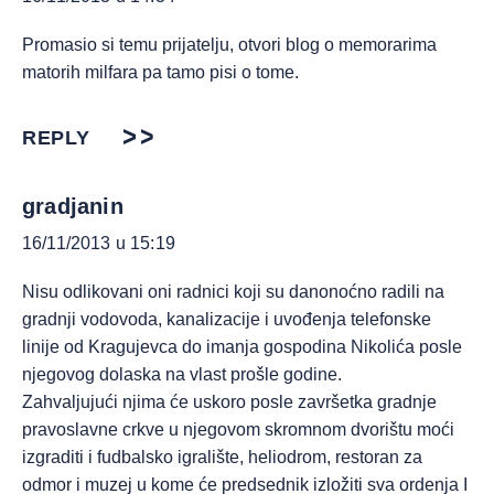
Promasio si temu prijatelju, otvori blog o memorarima
matorih milfara pa tamo pisi o tome.
REPLY
gradjanin
16/11/2013 u 15:19
Nisu odlikovani oni radnici koji su danonoćno radili na
gradnji vodovoda, kanalizacije i uvođenja telefonske
linije od Kragujevca do imanja gospodina Nikolića posle
njegovog dolaska na vlast prošle godine.
Zahvaljujući njima će uskoro posle završetka gradnje
pravoslavne crkve u njegovom skromnom dvorištu moći
izgraditi i fudbalsko igralište, heliodrom, restoran za
odmor i muzej u kome će predsednik izložiti sva ordenja I