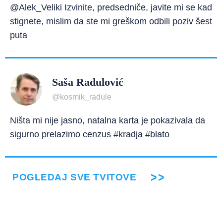
@Alek_Veliki Izvinite, predsedniče, javite mi se kad
stignete, mislim da ste mi greškom odbili poziv šest
puta
Saša Radulović
@kosmik_radule
Ništa mi nije jasno, natalna karta je pokazivala da
sigurno prelazimo cenzus #kradja #blato
POGLEDAJ SVE TVITOVE