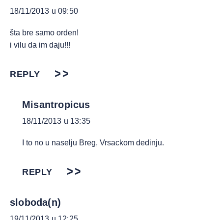
18/11/2013 u 09:50
šta bre samo orden!
i vilu da im daju!!!
REPLY
Misantropicus
18/11/2013 u 13:35
I to no u naselju Breg, Vrsackom dedinju.
REPLY
sloboda(n)
19/11/2013 u 12:25