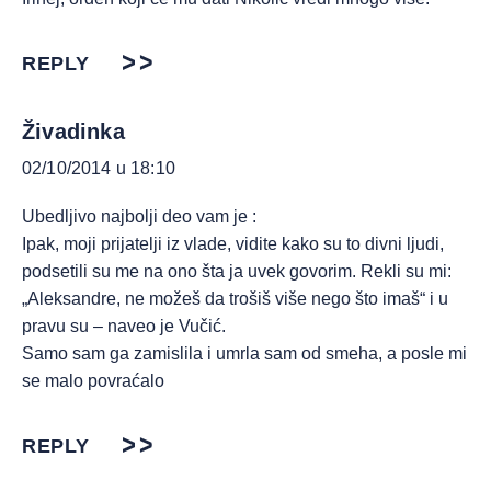
REPLY
Živadinka
02/10/2014 u 18:10
Ubedljivo najbolji deo vam je :
Ipak, moji prijatelji iz vlade, vidite kako su to divni ljudi,
podsetili su me na ono šta ja uvek govorim. Rekli su mi:
„Aleksandre, ne možeš da trošiš više nego što imaš“ i u
pravu su – naveo je Vučić.
Samo sam ga zamislila i umrla sam od smeha, a posle mi
se malo povraćalo
REPLY