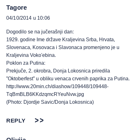
Tagore
04/10/2014 u 10:06
Dogodilo se na jučerašnji dan:
1929. godine Ime države Kraljevina Srba, Hrvata,
Slovenaca, Kosovaca i Slavonaca promenjeno je u
Kraljevina Voko'ebina.
Poklon za Putina:
Prekjuče, 2. okrobra, Donja Lokosnica priredila
”Oktoberfest” u obliku venaca crvenih paprika za Putina.
http://www.20min.ch/diashow/109448/109448-
TqBmBLB6KKdzqmcRYeuNvw.jpg
(Photo: Djordje Savic/Donja Lokosnica)
REPLY