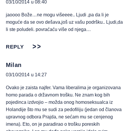
03/10/2014 u 08:40
jaoooo Bože…ne mogu višeeee.. Ljudi ,pa da li je
moguće da se ovo dešava,još uz vašu podršku.. Ljudi,da
li ste poludeli. povraćaću više od njega…
REPLY
Milan
03/10/2014 u 14:27
Ovako je zaista najfer. Vama liberalima je organizovana
homo parada o državnom trošku. Ne znam kog bih
pojedinca izdvojio – možda onog homoseksualca iz
Holandije što mu se sudi za pedofiliju (jedan od članova
upravnog odbora Prajda, ne sećam mu se cenjenog
imena). Eto, on je paradirao o trošku poreskih