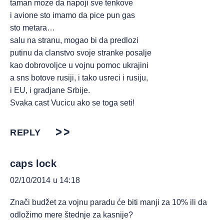
taman moze da napoji sve tenkove
i avione sto imamo da pice pun gas
sto metara…
salu na stranu, mogao bi da predlozi
putinu da clanstvo svoje stranke posalje
kao dobrovoljce u vojnu pomoc ukrajini
a sns botove rusiji, i tako usreci i rusiju,
i EU, i gradjane Srbije.
Svaka cast Vucicu ako se toga seti!
REPLY
caps lock
02/10/2014 u 14:18
Znači budžet za vojnu paradu će biti manji za 10% ili da
odložimo mere štednje za kasnije?