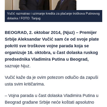
Vučić razmatrao i uzimanje kredita za plaćanje troškova Putinovog
dolaska / FOTO: Tanjug
BEOGRAD, 2. oktobar 2014, (Njuz) – Premijer
Srbije Aleksandar Vučić sam će od svoje plate
pokriti sve troškove vojne parada koja se
organizuje 16. oktobra, u čast dolaska ruskog
predsednika Vladimira Putina u Beograd,
saznaje Njuz.
Vučić kaže da je ovim potezom odlučio da zapuši
usta svim kritičarima.
– Vojna parada u čast dolaska Vladimira Putina u
Beograd građane Srbije neće koštati apsolutno