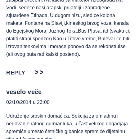
Vodi, sedece nasi arapski prijatelji i zabradjene
stjuardese Etihada. U dugom nizu, sledice kolona
maketa: Fontane na Slaviji,kineskog brzog voza, kanala
do Egejskog Mora, Juznog Toka,Bus Plusa, itd (svaku ce
platiti strani sponzor).Kao u Titovo vreme, Bulevar ce biti
izrovan tenkovima i morace ponovo da se rekonstruise
(ali ovog puta radikalski posteno).
REPLY
veselo veče
02/10/2014 u 23:00
Udruženje srpskih domaćica, Sekcija za omladinu i
negovanje ratnog gurmanluka, u čast velikog dogadjaja
spremiće umesto četničke gibanice spremiće dijetalnu