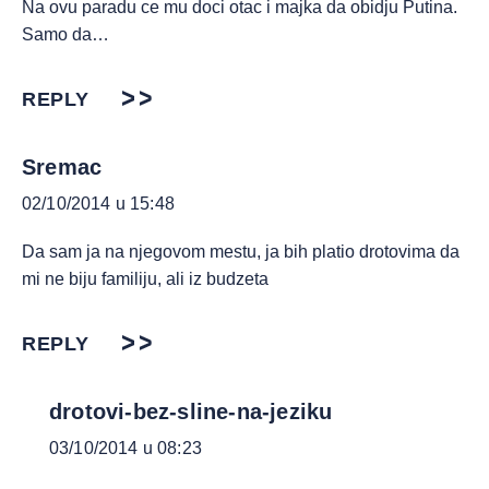
Na ovu paradu ce mu doci otac i majka da obidju Putina.
Samo da…
REPLY
Sremac
02/10/2014 u 15:48
Da sam ja na njegovom mestu, ja bih platio drotovima da
mi ne biju familiju, ali iz budzeta
REPLY
drotovi-bez-sline-na-jeziku
03/10/2014 u 08:23