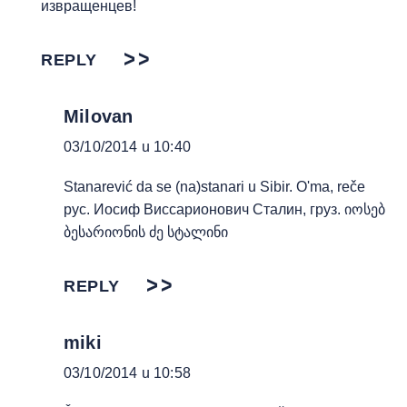
извращенцев!
REPLY
Milovan
03/10/2014 u 10:40
Stanarević da se (na)stanari u Sibir. O'ma, reče
рус. Иосиф Виссарионович Сталин, груз. იოსებ
ბესარიონის ძე სტალინი
REPLY
miki
03/10/2014 u 10:58