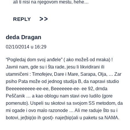
ali ti nisi na njegovom mestu, hehe…
REPLY
deda Dragan
02/10/2014 u 16:29
“Pogledaj dom svoj anđele” ( ako možeš od mraka) !
Javnii nam, gde su i šta rade, jesu li likvidirani ili
utamničeni : Timofejev, Dare i Mare, Sarapa, Olja, … Zar
psiho Pata može od jednog studija B, da napravi studio
Beeeeeeeeee-ee-ee, Beeeeeee-ee- ee 92, drnda
Peščanik … a kao oblogu nam stavi ovo ludilo (gore
pomenuto). Uspeli su skotovi sa svojom SS metodom, da
mi ogade i ovo malo razonode … Ali me raduje što su i
botovi, je(bip)o ih gost)- naje(bip)ali u paketu sa NAMA.