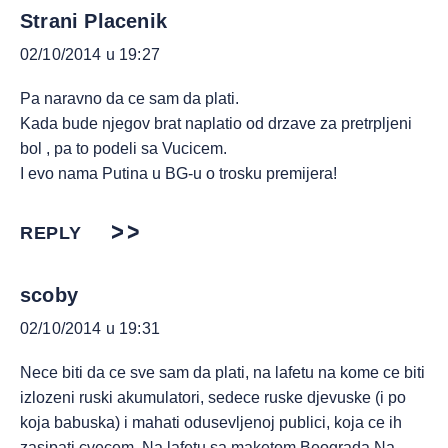
Strani Placenik
02/10/2014 u 19:27
Pa naravno da ce sam da plati.
Kada bude njegov brat naplatio od drzave za pretrpljeni
bol , pa to podeli sa Vucicem.
I evo nama Putina u BG-u o trosku premijera!
REPLY
scoby
02/10/2014 u 19:31
Nece biti da ce sve sam da plati, na lafetu na kome ce biti
izlozeni ruski akumulatori, sedece ruske djevuske (i po
koja babuska) i mahati odusevljenoj publici, koja ce ih
zasipati cvecem. Na lafetu sa maketom Beograda Na