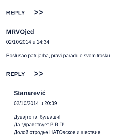
REPLY
MRVOjed
02/10/2014 u 14:34
Poslusao patrijarha, pravi paradu o svom trosku.
REPLY
Stanarević
02/10/2014 u 20:39
Дувајте га, буљаши!
Да здравствует В.В.П!
Долой отродье НАТОвское и шествие