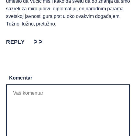
umesto da Vučić misli kako da svetu da do znanja da smo
sazreli za miroljubivu diplomatiju, on narodnim parama
svetskoj javnosti gura prst u oko ovakvim događajem.
Tužno, tužno, pretužno.
REPLY
Komentar