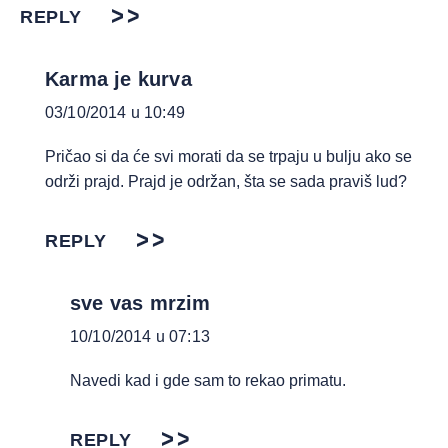
REPLY
Karma je kurva
03/10/2014 u 10:49
Pričao si da će svi morati da se trpaju u bulju ako se
održi prajd. Prajd je održan, šta se sada praviš lud?
REPLY
sve vas mrzim
10/10/2014 u 07:13
Navedi kad i gde sam to rekao primatu.
REPLY