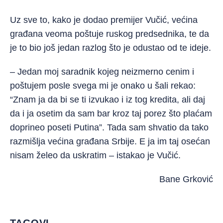
Uz sve to, kako je dodao premijer Vučić, većina
građana veoma poštuje ruskog predsednika, te da
je to bio još jedan razlog što je odustao od te ideje.
– Jedan moj saradnik kojeg neizmerno cenim i
poštujem posle svega mi je onako u šali rekao:
“Znam ja da bi se ti izvukao i iz tog kredita, ali daj
da i ja osetim da sam bar kroz taj porez što plaćam
doprineo poseti Putina”. Tada sam shvatio da tako
razmišlja većina građana Srbije. E ja im taj osećan
nisam želeo da uskratim – istakao je Vučić.
Bane Grković