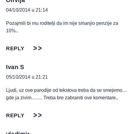
Olivija
04/10/2014 u 21:14
Pozajmili bi mu roditelji da im nije smanjio penzije za
10%..
REPLY
Ivan S
05/10/2014 u 21:21
Ljudi, uz ove parodije od tekstova treba da se smejemo…
gde ja zivim……. Treba bre zabraniti ove komentare..
REPLY