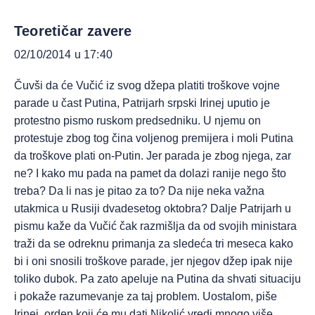
Teoretičar zavere
02/10/2014 u 17:40
Čuvši da će Vučić iz svog džepa platiti troškove vojne
parade u čast Putina, Patrijarh srpski Irinej uputio je
protestno pismo ruskom predsedniku. U njemu on
protestuje zbog tog čina voljenog premijera i moli Putina
da troškove plati on-Putin. Jer parada je zbog njega, zar
ne? I kako mu pada na pamet da dolazi ranije nego što
treba? Da li nas je pitao za to? Da nije neka važna
utakmica u Rusiji dvadesetog oktobra? Dalje Patrijarh u
pismu kaže da Vučić čak razmišlja da od svojih ministara
traži da se odreknu primanja za sledeća tri meseca kako
bi i oni snosili troškove parade, jer njegov džep ipak nije
toliko dubok. Pa zato apeluje na Putina da shvati situaciju
i pokaže razumevanje za taj problem. Uostalom, piše
Irinej, orden koji će mu dati Nikolić vredi mnogo više.