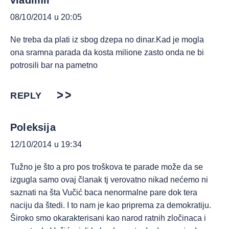
vladimir
08/10/2014 u 20:05
Ne treba da plati iz sbog dzepa no dinar.Kad je mogla
ona sramna parada da kosta milione zasto onda ne bi
potrosili bar na pametno
REPLY
Poleksija
12/10/2014 u 19:34
Tužno je što a pro pos troškova te parade može da se
izgugla samo ovaj članak tj verovatno nikad nećemo ni
saznati na šta Vučić baca nenormalne pare dok tera
naciju da štedi. I to nam je kao priprema za demokratiju.
Široko smo okarakterisani kao narod ratnih zločinaca i