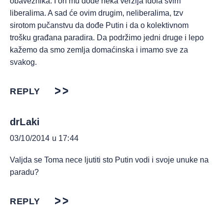
obaveznika. I on mu dođe neka verzija idola svim
liberalima. A sad će ovim drugim, neliberalima, tzv
sirotom pučanstvu da dođe Putin i da o kolektivnom
trošku građana paradira. Da podržimo jedni druge i lepo
kažemo da smo zemlja domaćinska i imamo sve za
svakog.
REPLY
drLaki
03/10/2014 u 17:44
Valjda se Toma nece ljutiti sto Putin vodi i svoje unuke na
paradu?
REPLY