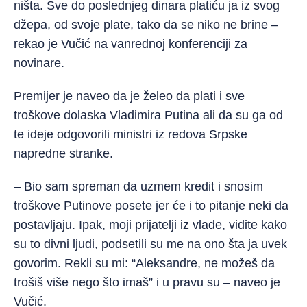
ništa. Sve do poslednjeg dinara platiću ja iz svog
džepa, od svoje plate, tako da se niko ne brine –
rekao je Vučić na vanrednoj konferenciji za
novinare.
Premijer je naveo da je želeo da plati i sve
troškove dolaska Vladimira Putina ali da su ga od
te ideje odgovorili ministri iz redova Srpske
napredne stranke.
– Bio sam spreman da uzmem kredit i snosim
troškove Putinove posete jer će i to pitanje neki da
postavljaju. Ipak, moji prijatelji iz vlade, vidite kako
su to divni ljudi, podsetili su me na ono šta ja uvek
govorim. Rekli su mi: “Aleksandre, ne možeš da
trošiš više nego što imaš” i u pravu su – naveo je
Vučić.