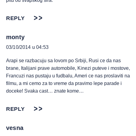
pitu od švapskog sira.
REPLY
monty
03/10/2014 u 04:53
Arapi se razbacuju sa lovom po Srbiji, Rusi ce da nas
brane, Italijani prave automobile, Kinezi puteve i mostove,
Francuzi nas pustaju u fudbalu, Ameri ce nas proslaviti na
filmu, a mi cemo za to vreme da pravimo lepe parade i
doceke! Svaka cast… znate kome…
REPLY
vesna