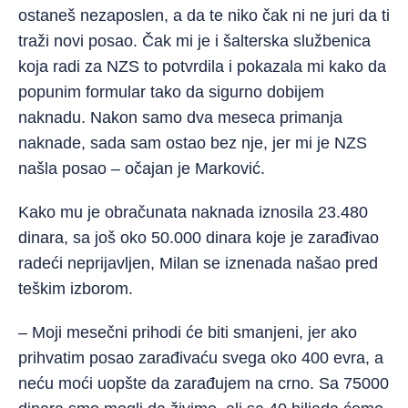
ostaneš nezaposlen, a da te niko čak ni ne juri da ti
traži novi posao. Čak mi je i šalterska službenica
koja radi za NZS to potvrdila i pokazala mi kako da
popunim formular tako da sigurno dobijem
naknadu. Nakon samo dva meseca primanja
naknade, sada sam ostao bez nje, jer mi je NZS
našla posao – očajan je Marković.
Kako mu je obračunata naknada iznosila 23.480
dinara, sa još oko 50.000 dinara koje je zarađivao
radeći neprijavljen, Milan se iznenada našao pred
teškim izborom.
– Moji mesečni prihodi će biti smanjeni, jer ako
prihvatim posao zarađivaću svega oko 400 evra, a
neću moći uopšte da zarađujem na crno. Sa 75000