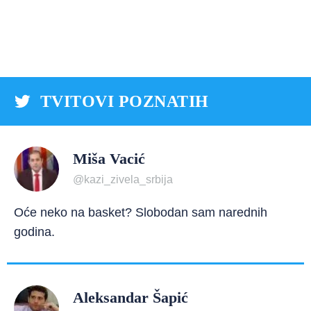
TVITOVI POZNATIH
Miša Vacić
@kazi_zivela_srbija
Oće neko na basket? Slobodan sam narednih
godina.
Aleksandar Šapić