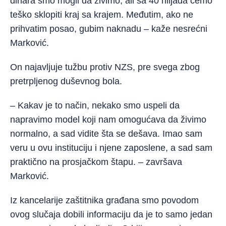
dinara smo mogli da živimo, ali sa 40 hiljada ćemo
teško sklopiti kraj sa krajem. Međutim, ako ne
prihvatim posao, gubim naknadu – kaže nesrećni
Marković.
On najavljuje tužbu protiv NZS, pre svega zbog
pretrpljenog duševnog bola.
– Kakav je to način, nekako smo uspeli da
napravimo model koji nam omogućava da živimo
normalno, a sad vidite šta se dešava. Imao sam
veru u ovu instituciju i njene zaposlene, a sad sam
praktično na prosjačkom štapu. – završava
Marković.
Iz kancelarije zaštitnika građana smo povodom
ovog slučaja dobili informaciju da je to samo jedan