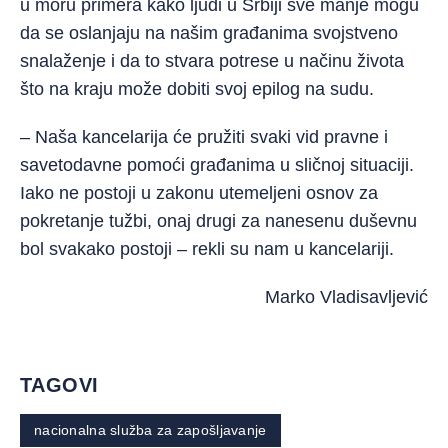
u moru primera kako ljudi u Srbiji sve manje mogu
da se oslanjaju na našim građanima svojstveno
snalaženje i da to stvara potrese u načinu života
što na kraju može dobiti svoj epilog na sudu.
– Naša kancelarija će pružiti svaki vid pravne i
savetodavne pomoći građanima u sličnoj situaciji.
Iako ne postoji u zakonu utemeljeni osnov za
pokretanje tužbi, onaj drugi za nanesenu duševnu
bol svakako postoji – rekli su nam u kancelariji.
Marko Vladisavljević
TAGOVI
nacionalna služba za zapošljavanje