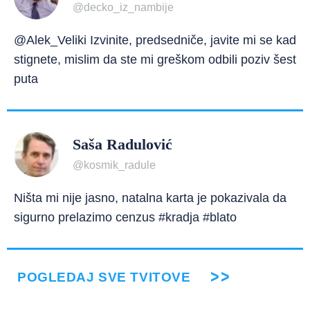
@decko_iz_nambije
@Alek_Veliki Izvinite, predsedniče, javite mi se kad
stignete, mislim da ste mi greškom odbili poziv šest
puta
Saša Radulović
@kosmik_radule
Ništa mi nije jasno, natalna karta je pokazivala da
sigurno prelazimo cenzus #kradja #blato
POGLEDAJ SVE TVITOVE