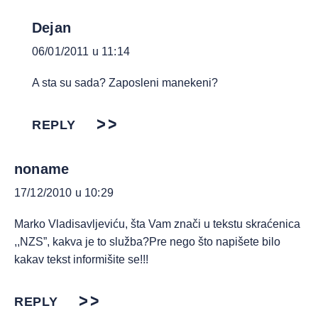
Dejan
06/01/2011 u 11:14
A sta su sada? Zaposleni manekeni?
REPLY
noname
17/12/2010 u 10:29
Marko Vladisavljeviću, šta Vam znači u tekstu skraćenica
,,NZS”, kakva je to služba?Pre nego što napišete bilo
kakav tekst informišite se!!!
REPLY