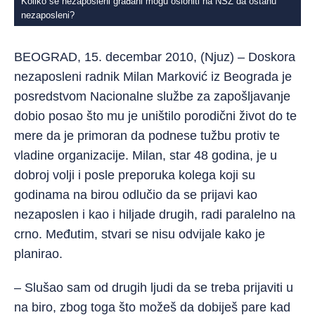
Koliko se nezaposleni građani mogu osloniti na NSZ da ostanu
nezaposleni?
BEOGRAD, 15. decembar 2010, (Njuz) – Doskora
nezaposleni radnik Milan Marković iz Beograda je
posredstvom Nacionalne službe za zapošljavanje
dobio posao što mu je uništilo porodični život do te
mere da je primoran da podnese tužbu protiv te
vladine organizacije. Milan, star 48 godina, je u
dobroj volji i posle preporuka kolega koji su
godinama na birou odlučio da se prijavi kao
nezaposlen i kao i hiljade drugih, radi paralelno na
crno. Međutim, stvari se nisu odvijale kako je
planirao.
– Slušao sam od drugih ljudi da se treba prijaviti u
na biro, zbog toga što možeš da dobiješ pare kad