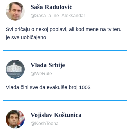
Saša Radulović
@Sasa_a_ne_Aleksandar
Svi pričaju o nekoj poplavi, ali kod mene na tviteru
je sve uobičajeno
Vlada Srbije
@WeRule
Vlada čini sve da evakuiše broj 1003
Vojislav Koštunica
@KoshToona