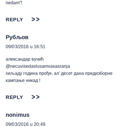
nedam”!
REPLY
Рубљов
09/03/2016 u 16:51
александар вучић
@necuvisedaslusamvasasranja
хиљаду година прође, ал’ десет дана предизборне
кампање никад !
REPLY
nonimus
09/03/2016 u 20:49