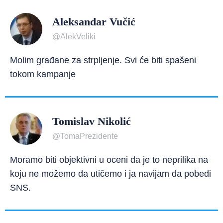
Aleksandar Vučić
@AlekVeliki
Molim građane za strpljenje. Svi će biti spašeni
tokom kampanje
Tomislav Nikolić
@TomaPrezidente
Moramo biti objektivni u oceni da je to neprilika na
koju ne možemo da utičemo i ja navijam da pobedi
SNS.