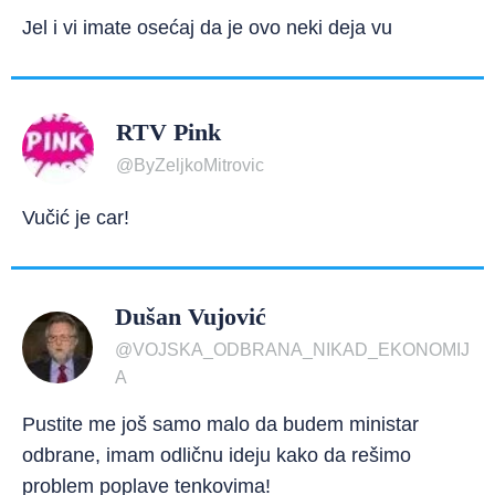
Jel i vi imate osećaj da je ovo neki deja vu
RTV Pink
@ByZeljkoMitrovic
Vučić je car!
Dušan Vujović
@VOJSKA_ODBRANA_NIKAD_EKONOMIJ
A
Pustite me još samo malo da budem ministar
odbrane, imam odličnu ideju kako da rešimo
problem poplave tenkovima!