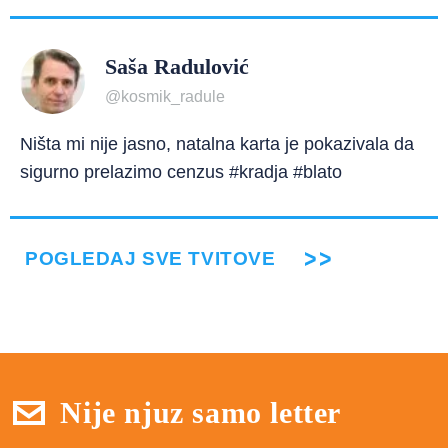
Saša Radulović
@kosmik_radule
Ništa mi nije jasno, natalna karta je pokazivala da
sigurno prelazimo cenzus #kradja #blato
POGLEDAJ SVE TVITOVE
Nije njuz samo letter