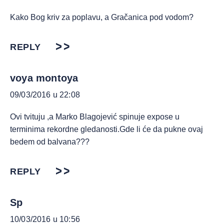
Kako Bog kriv za poplavu, a Gračanica pod vodom?
REPLY
voya montoya
09/03/2016 u 22:08
Ovi tvituju ,a Marko Blagojević spinuje expose u
terminima rekordne gledanosti.Gde li će da pukne ovaj
bedem od balvana???
REPLY
Sp
10/03/2016 u 10:56