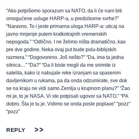
“Ako potpišemo sporazum sa NATO, da li će nam biti
omogućene usluge HARP-a, u predizborne svrhe?”
“Naravno. To i jeste primarna uloga HARP-a: uticaj na
javno mnjenje putem kratkotrajnih vremenskih
nepogoda.” “Odlično. I ne želimo ništa dramatično, kao
pre dve godine. Neka ovaj put bude polu-biblijskih
razmera.” “Dogovoreno. Još nešto?” “Da, ima ta jedna
sitnica…” “Da?” “Da li biste mogli da me snimite iz
satelita, kako iz nabujale reke izranjam sa spasenim
davljenikom u rukama, pa da onda odzumirate, sve dok
se na kraju ne vidi samo Zemlja u krupnom planu?” “Žao
mi je, to je NASA. Vi ste potpisali ugovor sa NATO.” “PA
dobro. Šta je tu je. Vidimo se onda posle poplave” “pozz”
“pozz”
REPLY