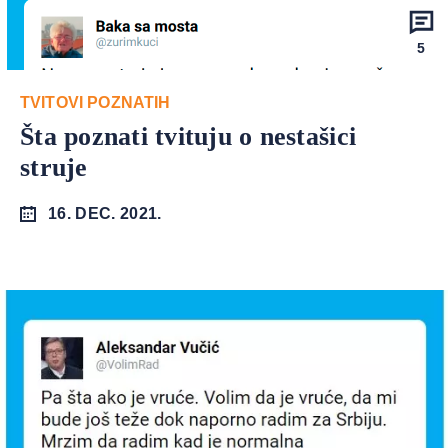
5
TVITOVI POZNATIH
Šta poznati tvituju o nestašici
struje
16. DEC. 2021.