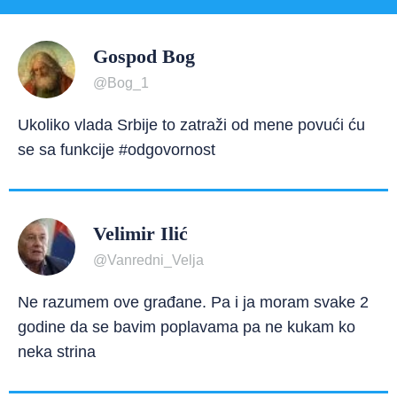
Gospod Bog
@Bog_1
Ukoliko vlada Srbije to zatraži od mene povući ću
se sa funkcije #odgovornost
Velimir Ilić
@Vanredni_Velja
Ne razumem ove građane. Pa i ja moram svake 2
godine da se bavim poplavama pa ne kukam ko
neka strina