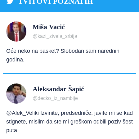
TVITOVI POZNATIH
Miša Vacić
@kazi_zivela_srbija
Oće neko na basket? Slobodan sam narednih
godina.
Aleksandar Šapić
@decko_iz_nambije
@Alek_Veliki Izvinite, predsedniče, javite mi se kad
stignete, mislim da ste mi greškom odbili poziv šest
puta