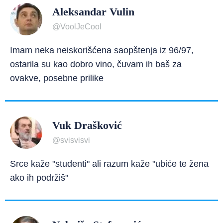
Aleksandar Vulin
@VoolJeCool
Imam neka neiskorišćena saopštenja iz 96/97,
ostarila su kao dobro vino, čuvam ih baš za
ovakve, posebne prilike
Vuk Drašković
@svisvisvi
Srce kaže "studenti" ali razum kaže "ubiće te žena
ako ih podržiš"