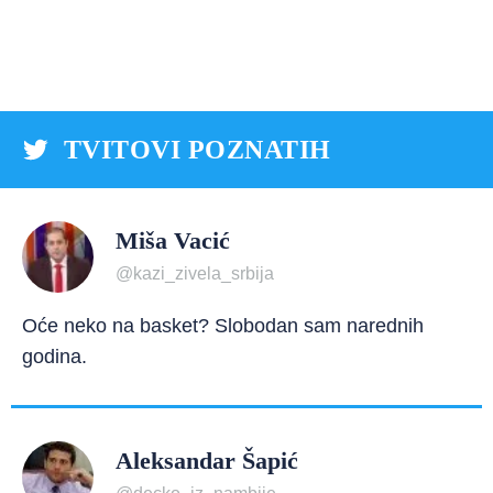
TVITOVI POZNATIH
Miša Vacić
@kazi_zivela_srbija
Oće neko na basket? Slobodan sam narednih
godina.
Aleksandar Šapić