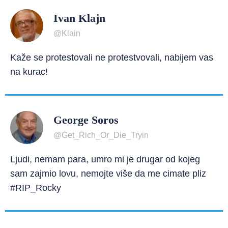
Ivan Klajn
@Klain
Kaže se protestovali ne protestvovali, nabijem vas
na kurac!
George Soros
@Get_Rich_Or_Die_Tryin
Ljudi, nemam para, umro mi je drugar od kojeg
sam zajmio lovu, nemojte više da me cimate pliz
#RIP_Rocky