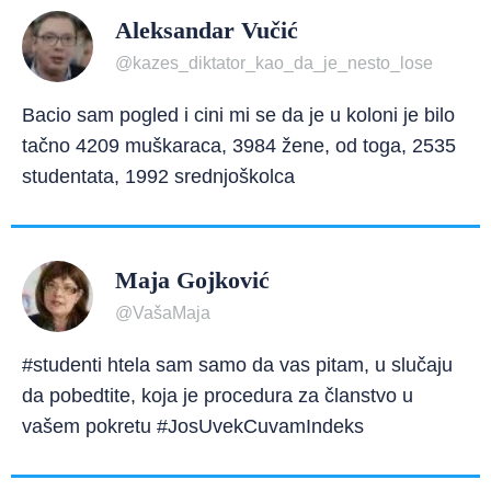
Aleksandar Vučić
@kazes_diktator_kao_da_je_nesto_lose
Bacio sam pogled i cini mi se da je u koloni je bilo
tačno 4209 muškaraca, 3984 žene, od toga, 2535
studentata, 1992 srednjoškolca
Maja Gojković
@VašaMaja
#studenti htela sam samo da vas pitam, u slučaju
da pobedtite, koja je procedura za članstvo u
vašem pokretu #JosUvekCuvamIndeks