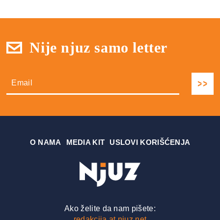
Nije njuz samo letter
О NAMA
MEDIA KIT
USLOVI KORIŠĆENJA
Ako želite da nam pišete:
redakcija at njuz.net