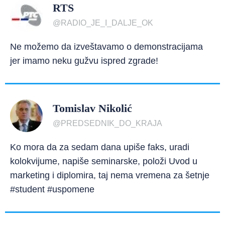
RTS
@RADIO_JE_I_DALJE_OK
Ne možemo da izveštavamo o demonstracijama
jer imamo neku gužvu ispred zgrade!
Tomislav Nikolić
@PREDSEDNIK_DO_KRAJA
Ko mora da za sedam dana upiše faks, uradi
kolokvijume, napiše seminarske, položi Uvod u
marketing i diplomira, taj nema vremena za šetnje
#student #uspomene