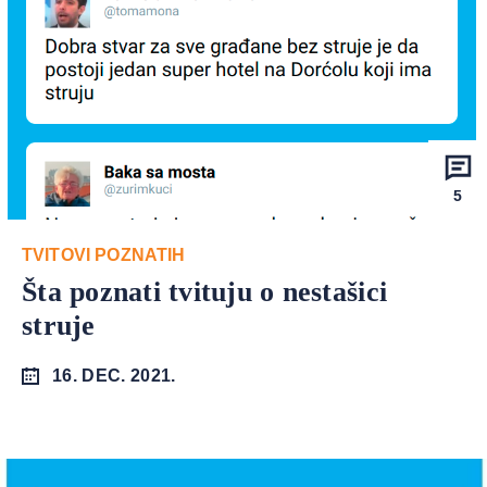
5
TVITOVI POZNATIH
Šta poznati tvituju o nestašici
struje
16. DEC. 2021.