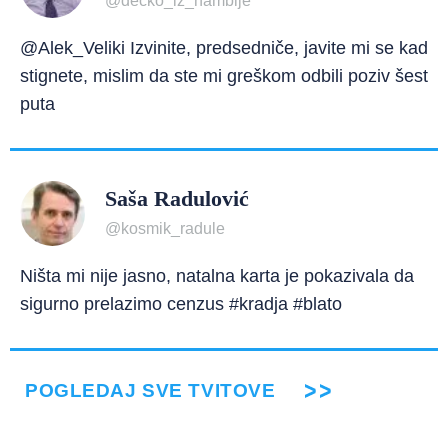
@decko_iz_nambije
@Alek_Veliki Izvinite, predsedniče, javite mi se kad
stignete, mislim da ste mi greškom odbili poziv šest
puta
Saša Radulović
@kosmik_radule
Ništa mi nije jasno, natalna karta je pokazivala da
sigurno prelazimo cenzus #kradja #blato
POGLEDAJ SVE TVITOVE