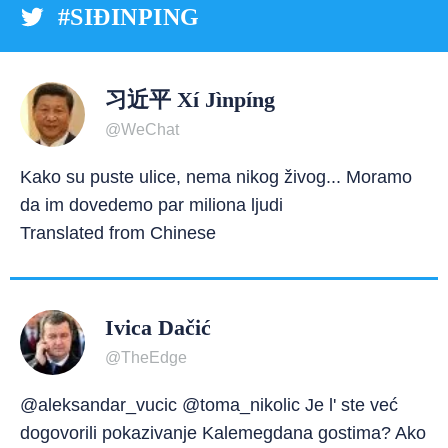
#SIĐINPING
习近平 Xí Jìnpíng
@WeChat
Kako su puste ulice, nema nikog živog... Moramo
da im dovedemo par miliona ljudi
Translated from Chinese
Ivica Dačić
@TheEdge
@aleksandar_vucic @toma_nikolic Je l' ste već
dogovorili pokazivanje Kalemegdana gostima? Ako