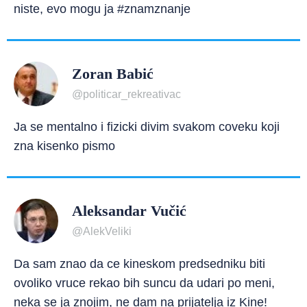
niste, evo mogu ja #znamznanje
Zoran Babić
@politicar_rekreativac
Ja se mentalno i fizicki divim svakom coveku koji
zna kisenko pismo
Aleksandar Vučić
@AlekVeliki
Da sam znao da ce kineskom predsedniku biti
ovoliko vruce rekao bih suncu da udari po meni,
neka se ja znojim, ne dam na prijatelja iz Kine!