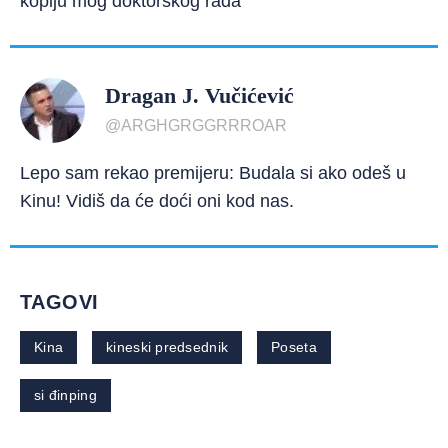
kopiju mog doktorskog rada
Dragan J. Vučićević
@ARGHGRGGRRROAR
Lepo sam rekao premijeru: Budala si ako odeš u
Kinu! Vidiš da će doći oni kod nas.
TAGOVI
Kina
kineski predsednik
Poseta
si đinping