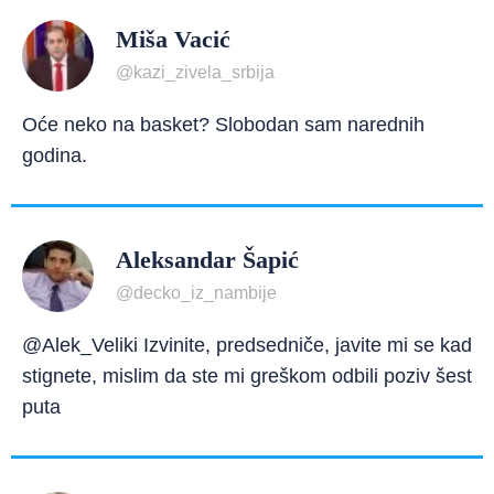
Miša Vacić
@kazi_zivela_srbija
Oće neko na basket? Slobodan sam narednih
godina.
Aleksandar Šapić
@decko_iz_nambije
@Alek_Veliki Izvinite, predsedniče, javite mi se kad
stignete, mislim da ste mi greškom odbili poziv šest
puta