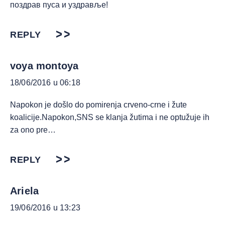
поздрав пуса и уздравље!
REPLY
voya montoya
18/06/2016 u 06:18
Napokon je došlo do pomirenja crveno-crne i žute
koalicije.Napokon,SNS se klanja žutima i ne optužuje ih
za ono pre…
REPLY
Ariela
19/06/2016 u 13:23