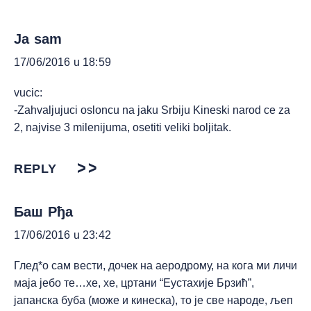
Ja sam
17/06/2016 u 18:59
vucic:
-Zahvaljujuci osloncu na jaku Srbiju Kineski narod ce za
2, najvise 3 milenijuma, osetiti veliki boljitak.
REPLY
Баш Рђа
17/06/2016 u 23:42
Глед*о сам вести, дочек на аеродрому, на кога ми личи
маја јебо те…хе, хе, цртани “Еустахије Брзић”,
јапанска буба (може и кинеска), то је све народе, љеп