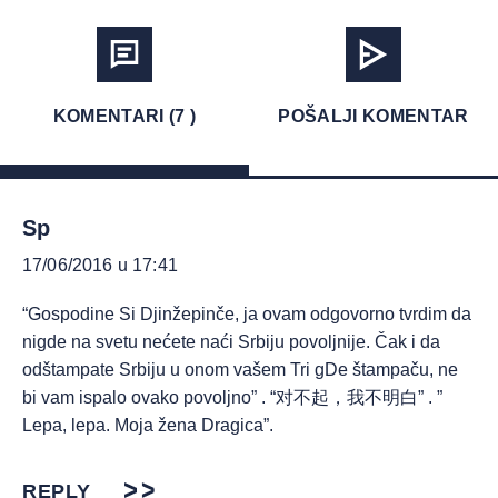
KOMENTARI (7 )
POŠALJI KOMENTAR
Sp
17/06/2016 u 17:41
“Gospodine Si Djinžepinče, ja ovam odgovorno tvrdim da
nigde na svetu nećete naći Srbiju povoljnije. Čak i da
odštampate Srbiju u onom vašem Tri gDe štampaču, ne
bi vam ispalo ovako povoljno” . “对不起，我不明白” . ”
Lepa, lepa. Moja žena Dragica”.
REPLY