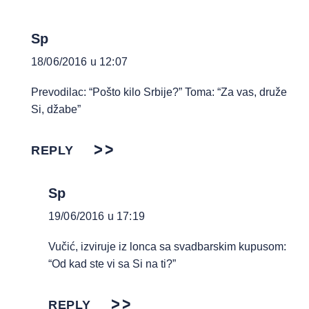
Sp
18/06/2016 u 12:07
Prevodilac: “Pošto kilo Srbije?” Toma: “Za vas, druže
Si, džabe”
REPLY
Sp
19/06/2016 u 17:19
Vučić, izviruje iz lonca sa svadbarskim kupusom:
“Od kad ste vi sa Si na ti?”
REPLY