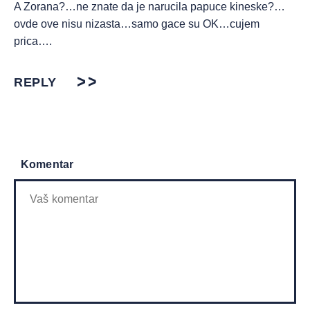
A Zorana?…ne znate da je narucila papuce kineske?…
ovde ove nisu nizasta…samo gace su OK…cujem
prica….
REPLY
Komentar