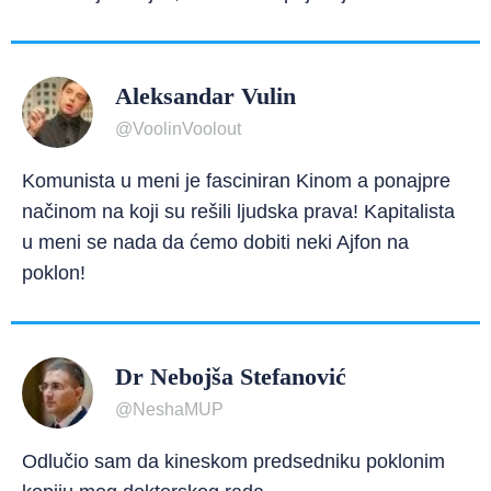
Aleksandar Vulin
@VoolinVoolout
Komunista u meni je fasciniran Kinom a ponajpre
načinom na koji su rešili ljudska prava! Kapitalista
u meni se nada da ćemo dobiti neki Ajfon na
poklon!
Dr Nebojša Stefanović
@NeshaMUP
Odlučio sam da kineskom predsedniku poklonim