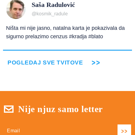
Saša Radulović
@kosmik_radule
Ništa mi nije jasno, natalna karta je pokazivala da
sigurno prelazimo cenzus #kradja #blato
POGLEDAJ SVE TVITOVE
Nije njuz samo letter