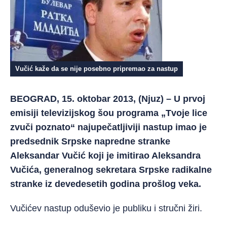
Vučić kaže da se nije posebno pripremao za nastup
BEOGRAD, 15. oktobar 2013, (Njuz) – U prvoj
emisiji televizijskog šou programa „Tvoje lice
zvuči poznato“ najupečatljiviji nastup imao je
predsednik Srpske napredne stranke
Aleksandar Vučić koji je imitirao Aleksandra
Vučića, generalnog sekretara Srpske radikalne
stranke iz devedesetih godina prošlog veka.
Vučićev nastup oduševio je publiku i stručni žiri.