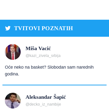
TVITOVI POZNATIH
Miša Vacić
@kazi_zivela_srbija
Oće neko na basket? Slobodan sam narednih
godina.
Aleksandar Šapić
@decko_iz_nambije