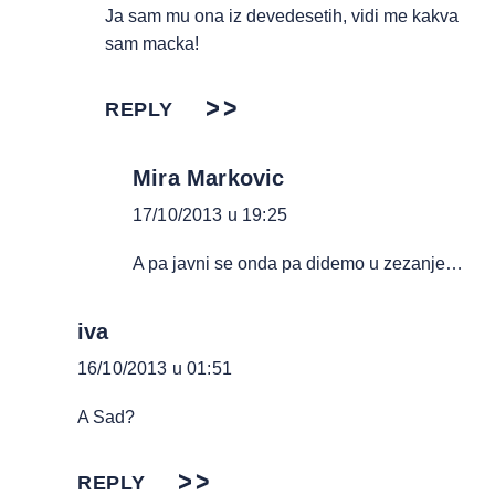
Ja sam mu ona iz devedesetih, vidi me kakva
sam macka!
REPLY
Mira Markovic
17/10/2013 u 19:25
A pa javni se onda pa didemo u zezanje…
iva
16/10/2013 u 01:51
A Sad?
REPLY