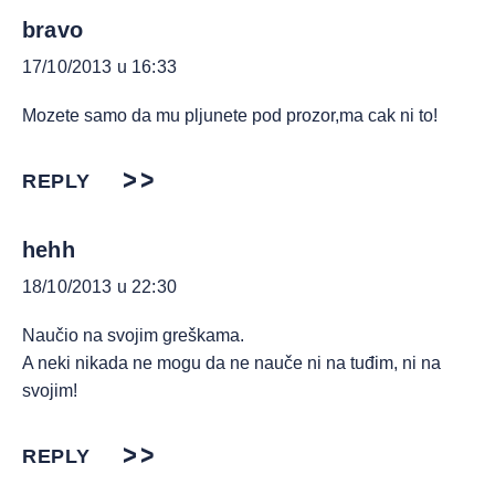
bravo
17/10/2013 u 16:33
Mozete samo da mu pljunete pod prozor,ma cak ni to!
REPLY
hehh
18/10/2013 u 22:30
Naučio na svojim greškama.
A neki nikada ne mogu da ne nauče ni na tuđim, ni na
svojim!
REPLY