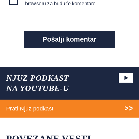
browseru za buduće komentare.
NJUZ PODKAST
NA YOUTUBE-U
Prati Njuz podkast
POVEZANE VESTI