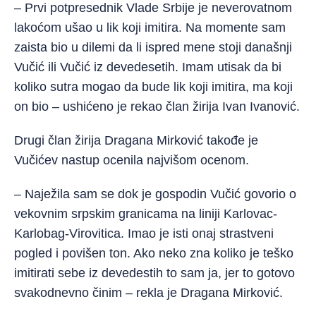
– Prvi potpresednik Vlade Srbije je neverovatnom
lakoćom ušao u lik koji imitira. Na momente sam
zaista bio u dilemi da li ispred mene stoji današnji
Vučić ili Vučić iz devedesetih. Imam utisak da bi
koliko sutra mogao da bude lik koji imitira, ma koji
on bio – ushićeno je rekao član žirija Ivan Ivanović.
Drugi član žirija Dragana Mirković takođe je
Vučićev nastup ocenila najvišom ocenom.
– Naježila sam se dok je gospodin Vučić govorio o
vekovnim srpskim granicama na liniji Karlovac-
Karlobag-Virovitica. Imao je isti onaj strastveni
pogled i povišen ton. Ako neko zna koliko je teško
imitirati sebe iz devedestih to sam ja, jer to gotovo
svakodnevno činim – rekla je Dragana Mirković.