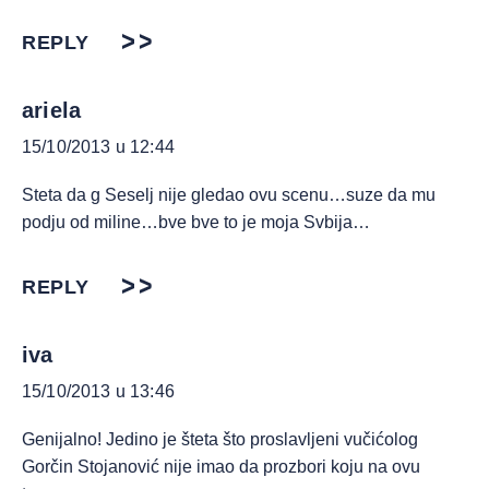
REPLY
ariela
15/10/2013 u 12:44
Steta da g Seselj nije gledao ovu scenu…suze da mu
podju od miline…bve bve to je moja Svbija…
REPLY
iva
15/10/2013 u 13:46
Genijalno! Jedino je šteta što proslavljeni vučićolog
Gorčin Stojanović nije imao da prozbori koju na ovu