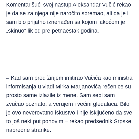
Komentarišući svoj nastup Aleksandar Vučić rekao
je da se za njega nije naročito spremao, ali da je i
sam bio prijatno iznenađen sa kojom lakoćom je
„skinuo“ lik od pre petnaestak godina.
– Kad sam pred žirijem imitirao Vučića kao ministra
informisanja u vladi Mirka Marjanovića rečenice su
prosto same izlazile iz mene. Sam sebi sam
zvučao poznato, a verujem i većini gledalaca. Bilo
je ovo neverovatno iskustvo i nije isključeno da sve
to još neki put ponovim – rekao predsednik Srpske
napredne stranke.