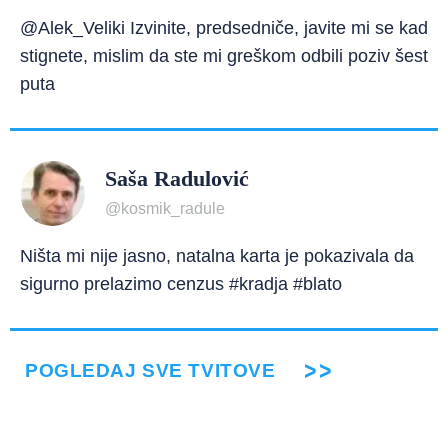
@Alek_Veliki Izvinite, predsedniče, javite mi se kad
stignete, mislim da ste mi greškom odbili poziv šest
puta
Saša Radulović
@kosmik_radule
Ništa mi nije jasno, natalna karta je pokazivala da
sigurno prelazimo cenzus #kradja #blato
POGLEDAJ SVE TVITOVE