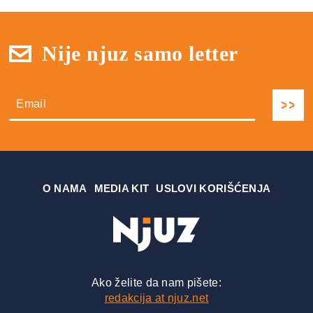
Nije njuz samo letter
О NAMA
MEDIA KIT
USLOVI KORIŠĆENJA
Ako želite da nam pišete:
redakcija at njuz.net