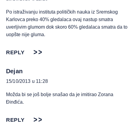
Po istraživanju instituta političkih nauka iz Sremskog
Karlovca preko 40% gledalaca ovaj nastup smatra
uverljivim glumom dok skoro 60% gledalaca smatra da to
uopšte nije gluma.
REPLY
Dejan
15/10/2013 u 11:28
Možda bi se još bolje snašao da je imitirao Zorana
Đinđića.
REPLY