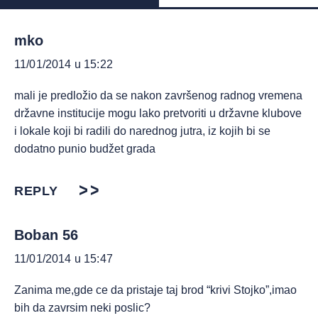
mko
11/01/2014 u 15:22
mali je predložio da se nakon završenog radnog vremena
državne institucije mogu lako pretvoriti u državne klubove
i lokale koji bi radili do narednog jutra, iz kojih bi se
dodatno punio budžet grada
REPLY
Boban 56
11/01/2014 u 15:47
Zanima me,gde ce da pristaje taj brod “krivi Stojko”,imao
bih da zavrsim neki poslic?