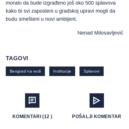
moralo da bude izgrađeno još oko 500 splavova
kako bi svi zaposleni u gradskoj upravi mogli da
budu smešteni u novi ambijent.
Nenad Milosavljević
TAGOVI
Beograd na vodi
Institucije
Splavovi
KOMENTARI (12 )
POŠALJI KOMENTAR