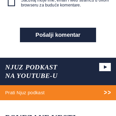
Sačuvaj moje ime, email i web stranicu u ovom
browseru za buduće komentare.
NJUZ PODKAST
NA YOUTUBE-U
Prati Njuz podkast