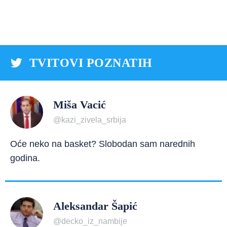
TVITOVI POZNATIH
Miša Vacić
@kazi_zivela_srbija
Oće neko na basket? Slobodan sam narednih
godina.
Aleksandar Šapić
@decko_iz_nambije