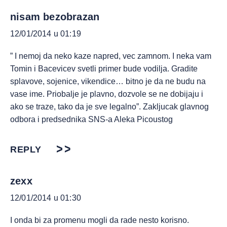
nisam bezobrazan
12/01/2014 u 01:19
” I nemoj da neko kaze napred, vec zamnom. I neka vam
Tomin i Bacevicev svetli primer bude vodilja. Gradite
splavove, sojenice, vikendice… bitno je da ne budu na
vase ime. Priobalje je plavno, dozvole se ne dobijaju i
ako se traze, tako da je sve legalno”. Zakljucak glavnog
odbora i predsednika SNS-a Aleka Picoustog
REPLY
zexx
12/01/2014 u 01:30
I onda bi za promenu mogli da rade nesto korisno.