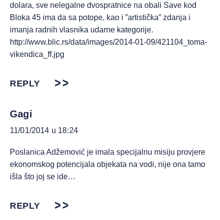
dolara, sve nelegalne dvospratnice na obali Save kod
Bloka 45 ima da sa potope, kao i ”artistička” zdanja i
imanja radnih vlasnika udarne kategorije.
http://www.blic.rs/data/images/2014-01-09/421104_toma-
vikendica_ff.jpg
REPLY
Gagi
11/01/2014 u 18:24
Poslanica Adžemović je imala specijalnu misiju provjere
ekonomskog potencijala objekata na vodi, nije ona tamo
išla što joj se ide…
REPLY