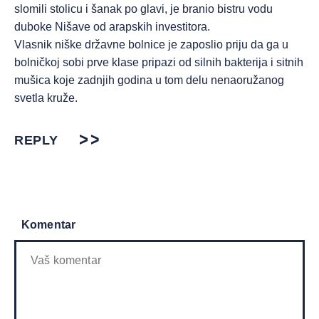
slomili stolicu i šanak po glavi, je branio bistru vodu
duboke Nišave od arapskih investitora.
Vlasnik niške državne bolnice je zaposlio priju da ga u
bolničkoj sobi prve klase pripazi od silnih bakterija i sitnih
mušica koje zadnjih godina u tom delu nenaoružanog
svetla kruže.
REPLY
Komentar