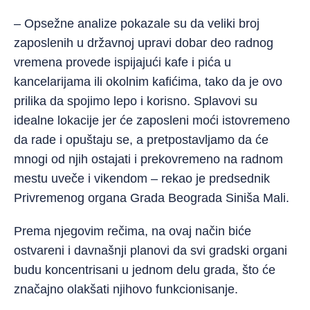
– Opsežne analize pokazale su da veliki broj
zaposlenih u državnoj upravi dobar deo radnog
vremena provede ispijajući kafe i pića u
kancelarijama ili okolnim kafićima, tako da je ovo
prilika da spojimo lepo i korisno. Splavovi su
idealne lokacije jer će zaposleni moći istovremeno
da rade i opuštaju se, a pretpostavljamo da će
mnogi od njih ostajati i prekovremeno na radnom
mestu uveče i vikendom – rekao je predsednik
Privremenog organa Grada Beograda Siniša Mali.
Prema njegovim rečima, na ovaj način biće
ostvareni i davnašnji planovi da svi gradski organi
budu koncentrisani u jednom delu grada, što će
značajno olakšati njihovo funkcionisanje.