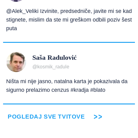
@Alek_Veliki Izvinite, predsedniče, javite mi se kad
stignete, mislim da ste mi greškom odbili poziv šest
puta
Saša Radulović
@kosmik_radule
Ništa mi nije jasno, natalna karta je pokazivala da
sigurno prelazimo cenzus #kradja #blato
POGLEDAJ SVE TVITOVE