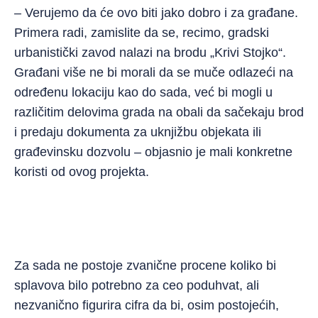
– Verujemo da će ovo biti jako dobro i za građane.
Primera radi, zamislite da se, recimo, gradski
urbanistički zavod nalazi na brodu „Krivi Stojko“.
Građani više ne bi morali da se muče odlazeći na
određenu lokaciju kao do sada, već bi mogli u
različitim delovima grada na obali da sačekaju brod
i predaju dokumenta za uknjižbu objekata ili
građevinsku dozvolu – objasnio je mali konkretne
koristi od ovog projekta.
Za sada ne postoje zvanične procene koliko bi
splavova bilo potrebno za ceo poduhvat, ali
nezvanično figurira cifra da bi, osim postojećih,