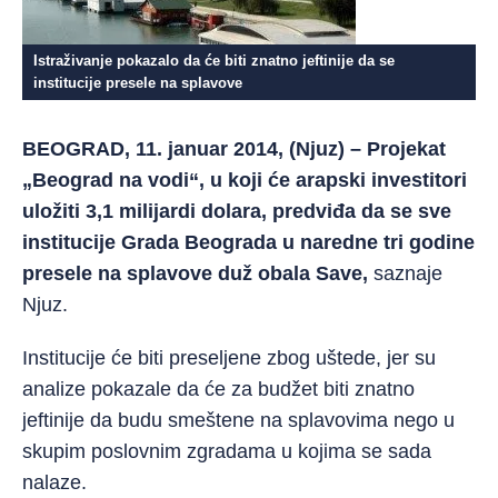
Istraživanje pokazalo da će biti znatno jeftinije da se
institucije presele na splavove
BEOGRAD, 11. januar 2014, (Njuz) – Projekat
„Beograd na vodi“, u koji će arapski investitori
uložiti 3,1 milijardi dolara, predviđa da se sve
institucije Grada Beograda u naredne tri godine
presele na splavove duž obala Save,
saznaje
Njuz.
Institucije će biti preseljene zbog uštede, jer su
analize pokazale da će za budžet biti znatno
jeftinije da budu smeštene na splavovima nego u
skupim poslovnim zgradama u kojima se sada
nalaze.