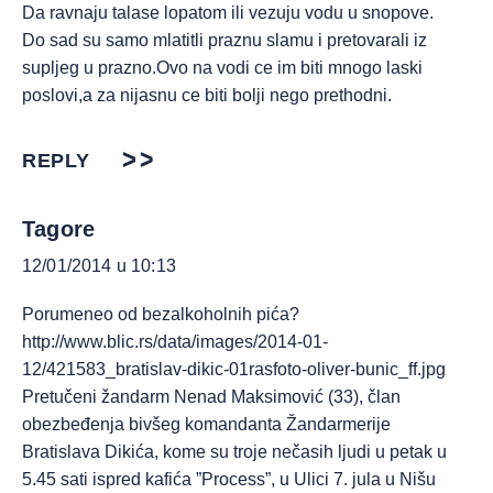
Da ravnaju talase lopatom ili vezuju vodu u snopove.
Do sad su samo mlatitli praznu slamu i pretovarali iz
supljeg u prazno.Ovo na vodi ce im biti mnogo laski
poslovi,a za nijasnu ce biti bolji nego prethodni.
REPLY
Tagore
12/01/2014 u 10:13
Porumeneo od bezalkoholnih pića?
http://www.blic.rs/data/images/2014-01-
12/421583_bratislav-dikic-01rasfoto-oliver-bunic_ff.jpg
Pretučeni žandarm Nenad Maksimović (33), član
obezbeđenja bivšeg komandanta Žandarmerije
Bratislava Dikića, kome su troje nečasih ljudi u petak u
5.45 sati ispred kafića ”Process”, u Ulici 7. jula u Nišu