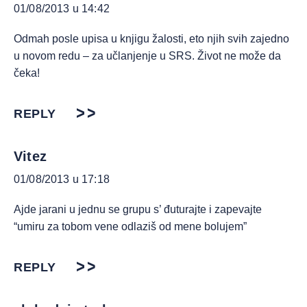
01/08/2013 u 14:42
Odmah posle upisa u knjigu žalosti, eto njih svih zajedno
u novom redu – za učlanjenje u SRS. Život ne može da
čeka!
REPLY
Vitez
01/08/2013 u 17:18
Ajde jarani u jednu se grupu s’ đuturajte i zapevajte
“umiru za tobom vene odlaziš od mene bolujem”
REPLY