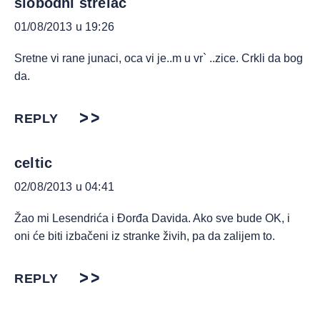
slobodni strelac
01/08/2013 u 19:26
Sretne vi rane junaci, oca vi je..m u vr` ..zice. Crkli da bog
da.
REPLY
celtic
02/08/2013 u 04:41
Žao mi Lesendrića i Đorđa Davida. Ako sve bude OK, i
oni će biti izbačeni iz stranke živih, pa da zalijem to.
REPLY