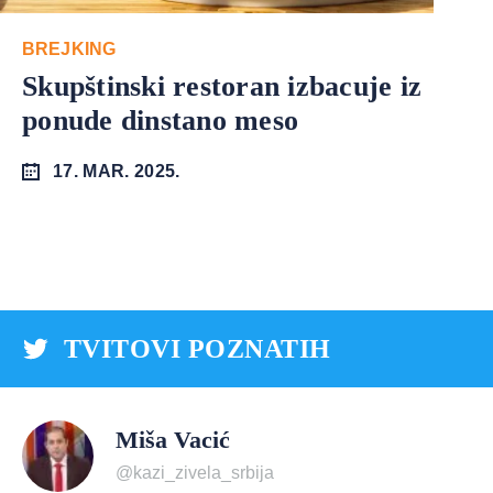
BREJKING
Skupštinski restoran izbacuje iz
ponude dinstano meso
17. MAR. 2025.
TVITOVI POZNATIH
Miša Vacić
@kazi_zivela_srbija