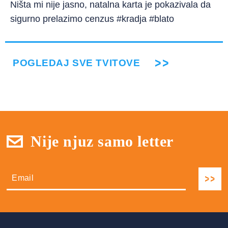
Ništa mi nije jasno, natalna karta je pokazivala da
sigurno prelazimo cenzus #kradja #blato
POGLEDAJ SVE TVITOVE
Nije njuz samo letter