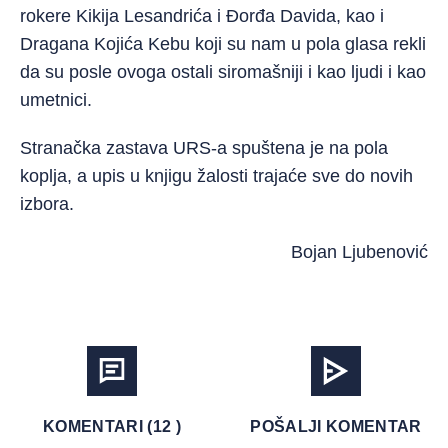
rokere Kikija Lesandrića i Đorđa Davida, kao i
Dragana Kojića Kebu koji su nam u pola glasa rekli
da su posle ovoga ostali siromašniji i kao ljudi i kao
umetnici.
Stranačka zastava URS-a spuštena je na pola
koplja, a upis u knjigu žalosti trajaće sve do novih
izbora.
Bojan Ljubenović
KOMENTARI (12 )
POŠALJI KOMENTAR