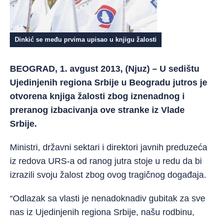
Dinkić se među prvima upisao u knjigu žalosti
BEOGRAD, 1. avgust 2013, (Njuz) – U sedištu
Ujedinjenih regiona Srbije u Beogradu jutros je
otvorena knjiga žalosti zbog iznenadnog i
preranog izbacivanja ove stranke iz Vlade
Srbije.
Ministri, državni sektari i direktori javnih preduzeća
iz redova URS-a od ranog jutra stoje u redu da bi
izrazili svoju žalost zbog ovog tragičnog događaja.
“Odlazak sa vlasti je nenadoknadiv gubitak za sve
nas iz Ujedinjenih regiona Srbije, našu rodbinu,