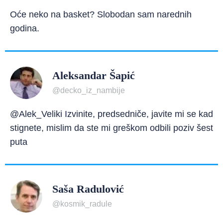
Oće neko na basket? Slobodan sam narednih
godina.
Aleksandar Šapić
@decko_iz_nambije
@Alek_Veliki Izvinite, predsedniče, javite mi se kad
stignete, mislim da ste mi greškom odbili poziv šest
puta
Saša Radulović
@kosmik_radule