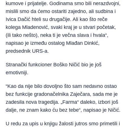
kumove i prijatelje. Godinama smo bili nerazdvojni,
mislili smo da ćemo ostariti zajedno, ali sudbina i
Ivica Dačić hteli su drugačije. Ali kao što reče
kolega Mladenović, svaki kraj je u stvari početak,
(ili tako nešto), neka ti je večna slava i hvala“,
napisao je između ostalog Mlađan Dinkić,
predsednik URS-a.
Stranački funkcioner Boško Ničić bio je još
emotivniji.
“Kao da nije bilo dovoljno što sam nedavno ostao
bez funkcije gradonačelnika Zaječara, sada me je
zadesila nova tragedija. „Farma“ daleko, izbori još
dalje, ne znam kako ću bez tebe“, napisao je Ničić.
U redu za upis u knjigu žalosti jutros smo primetili i