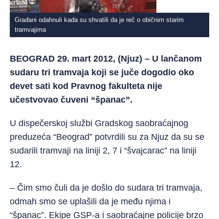
Građani odahnuli kada su shvatili da je reč o običnim starim
tramvajima
BEOGRAD 29. mart 2012, (Njuz) – U lančanom
sudaru tri tramvaja koji se juče dogodio oko
devet sati kod Pravnog fakulteta nije
učestvovao čuveni “španac”.
U dispečerskoj službi Gradskog saobraćajnog
preduzeća “Beograd” potvrdili su za Njuz da su se
sudarili tramvaji na liniji 2, 7 i “švajcarac” na liniji
12.
– Čim smo čuli da je došlo do sudara tri tramvaja,
odmah smo se uplašili da je među njima i
“španac”. Ekipe GSP-a i saobraćajne policije brzo