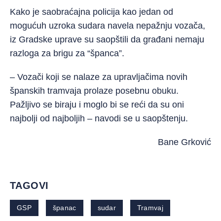
Kako je saobraćajna policija kao jedan od
mogućuh uzroka sudara navela nepažnju vozača,
iz Gradske uprave su saopštili da građani nemaju
razloga za brigu za “španca”.
– Vozači koji se nalaze za upravljačima novih
španskih tramvaja prolaze posebnu obuku.
Pažljivo se biraju i moglo bi se reći da su oni
najbolji od najboljih – navodi se u saopštenju.
Bane Grković
TAGOVI
GSP
španac
sudar
Tramvaj