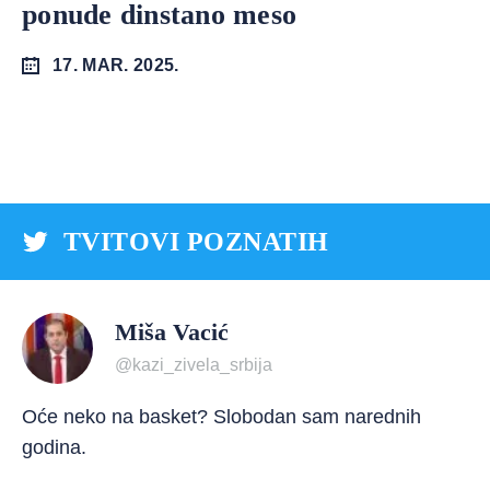
ponude dinstano meso
17. MAR. 2025.
TVITOVI POZNATIH
Miša Vacić
@kazi_zivela_srbija
Oće neko na basket? Slobodan sam narednih
godina.