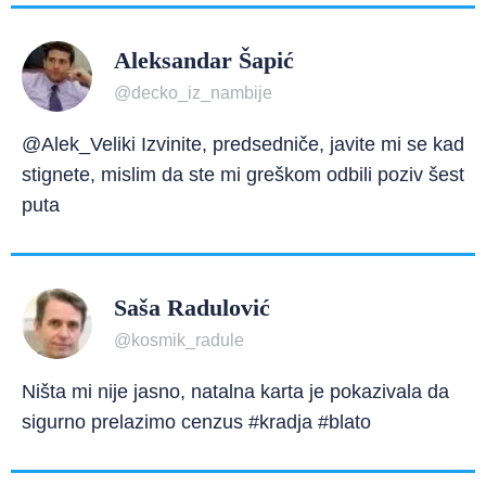
Aleksandar Šapić
@decko_iz_nambije
@Alek_Veliki Izvinite, predsedniče, javite mi se kad
stignete, mislim da ste mi greškom odbili poziv šest
puta
Saša Radulović
@kosmik_radule
Ništa mi nije jasno, natalna karta je pokazivala da
sigurno prelazimo cenzus #kradja #blato