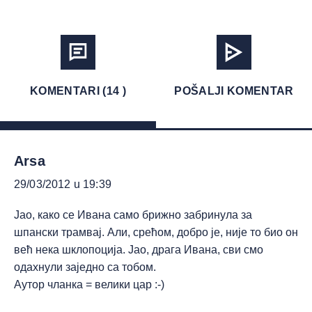
KOMENTARI (14 )
POŠALJI KOMENTAR
Arsa
29/03/2012 u 19:39
Јао, како се Ивана само брижно забринула за
шпански трамвај. Али, срећом, добро је, није то био он
већ нека шклопоција. Јао, драга Ивана, сви смо
одахнули заједно са тобом.
Аутор чланка = велики цар :-)