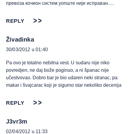
превоза кочион систем уопште није исправан….
REPLY
Živadinka
30/03/2012 u 01:40
Pa ovo je totalno nebitna vest. U sudaru nije niko
povredjen, ne daj bože poginuo, a ni španac nije
učestvovao. Dobro bar je bio udaren neki stranac, pa
makar i švajcarac koji je sigurno star nekoliko decenija
REPLY
J3vr3m
02/04/2012 u 11:33