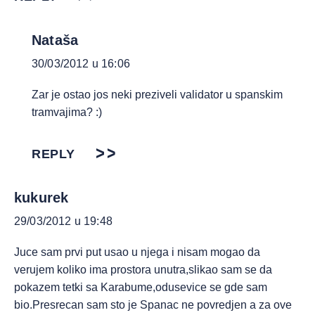
Nataša
30/03/2012 u 16:06
Zar je ostao jos neki preziveli validator u spanskim
tramvajima? :)
REPLY
kukurek
29/03/2012 u 19:48
Juce sam prvi put usao u njega i nisam mogao da
verujem koliko ima prostora unutra,slikao sam se da
pokazem tetki sa Karabume,odusevice se gde sam
bio.Presrecan sam sto je Spanac ne povredjen a za ove