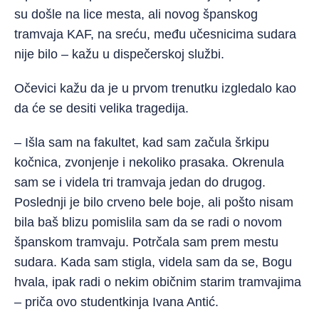
su došle na lice mesta, ali novog španskog
tramvaja KAF, na sreću, među učesnicima sudara
nije bilo – kažu u dispečerskoj službi.
Očevici kažu da je u prvom trenutku izgledalo kao
da će se desiti velika tragedija.
– Išla sam na fakultet, kad sam začula šrkipu
kočnica, zvonjenje i nekoliko prasaka. Okrenula
sam se i videla tri tramvaja jedan do drugog.
Poslednji je bilo crveno bele boje, ali pošto nisam
bila baš blizu pomislila sam da se radi o novom
španskom tramvaju. Potrčala sam prem mestu
sudara. Kada sam stigla, videla sam da se, Bogu
hvala, ipak radi o nekim običnim starim tramvajima
– priča ovo studentkinja Ivana Antić.