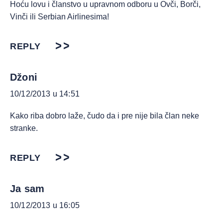
Hoću lovu i članstvo u upravnom odboru u Ovči, Borči,
Vinči ili Serbian Airlinesima!
REPLY
Džoni
10/12/2013 u 14:51
Kako riba dobro laže, čudo da i pre nije bila član neke
stranke.
REPLY
Ja sam
10/12/2013 u 16:05