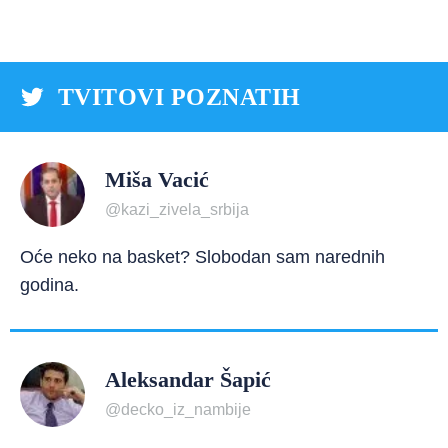
TVITOVI POZNATIH
Miša Vacić
@kazi_zivela_srbija
Oće neko na basket? Slobodan sam narednih
godina.
Aleksandar Šapić
@decko_iz_nambije