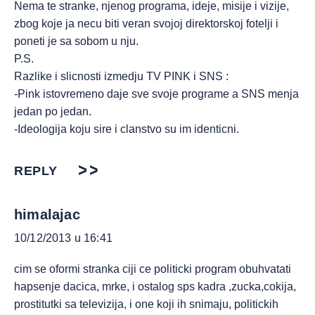
Nema te stranke, njenog programa, ideje, misije i vizije,
zbog koje ja necu biti veran svojoj direktorskoj fotelji i
poneti je sa sobom u nju.
P.S.
Razlike i slicnosti izmedju TV PINK i SNS :
-Pink istovremeno daje sve svoje programe a SNS menja
jedan po jedan.
-Ideologija koju sire i clanstvo su im identicni.
REPLY
himalajac
10/12/2013 u 16:41
cim se oformi stranka ciji ce politicki program obuhvatati
hapsenje dacica, mrke, i ostalog sps kadra ,zucka,cokija,
prostitutki sa televizija, i one koji ih snimaju, politickih