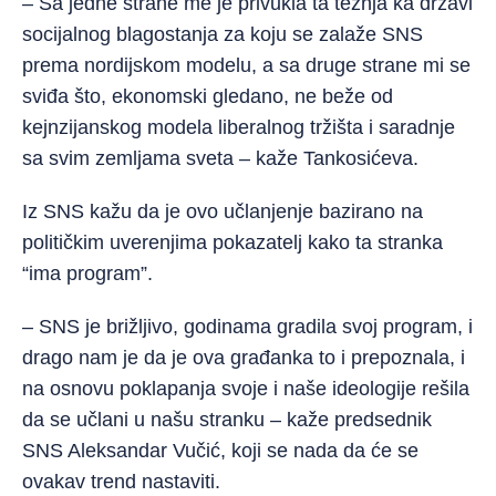
– Sa jedne strane me je privukla ta težnja ka državi
socijalnog blagostanja za koju se zalaže SNS
prema nordijskom modelu, a sa druge strane mi se
sviđa što, ekonomski gledano, ne beže od
kejnzijanskog modela liberalnog tržišta i saradnje
sa svim zemljama sveta – kaže Tankosićeva.
Iz SNS kažu da je ovo učlanjenje bazirano na
političkim uverenjima pokazatelj kako ta stranka
“ima program”.
– SNS je brižljivo, godinama gradila svoj program, i
drago nam je da je ova građanka to i prepoznala, i
na osnovu poklapanja svoje i naše ideologije rešila
da se učlani u našu stranku – kaže predsednik
SNS Aleksandar Vučić, koji se nada da će se
ovakav trend nastaviti.