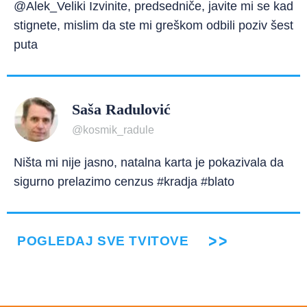
@Alek_Veliki Izvinite, predsedniče, javite mi se kad
stignete, mislim da ste mi greškom odbili poziv šest
puta
Saša Radulović
@kosmik_radule
Ništa mi nije jasno, natalna karta je pokazivala da
sigurno prelazimo cenzus #kradja #blato
POGLEDAJ SVE TVITOVE