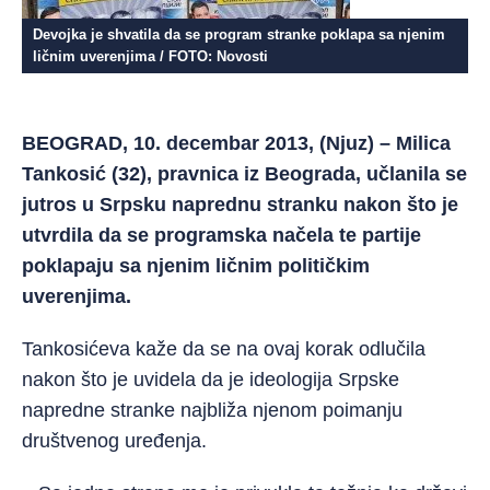
Devojka je shvatila da se program stranke poklapa sa njenim
ličnim uverenjima / FOTO: Novosti
BEOGRAD, 10. decembar 2013, (Njuz) – Milica
Tankosić (32), pravnica iz Beograda, učlanila se
jutros u Srpsku naprednu stranku nakon što je
utvrdila da se programska načela te partije
poklapaju sa njenim ličnim političkim
uverenjima.
Tankosićeva kaže da se na ovaj korak odlučila
nakon što je uvidela da je ideologija Srpske
napredne stranke najbliža njenom poimanju
društvenog uređenja.