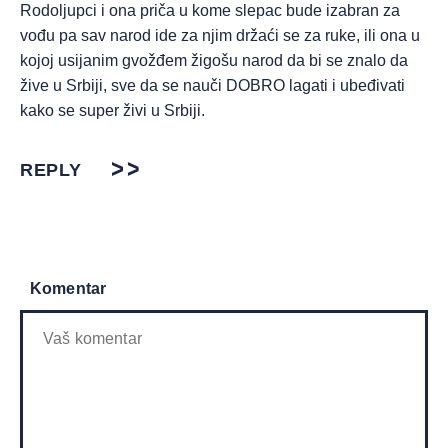
Rodoljupci i ona priča u kome slepac bude izabran za
vođu pa sav narod ide za njim držaći se za ruke, ili ona u
kojoj usijanim gvožđem žigošu narod da bi se znalo da
žive u Srbiji, sve da se nauči DOBRO lagati i ubeđivati
kako se super živi u Srbiji.
REPLY
Komentar