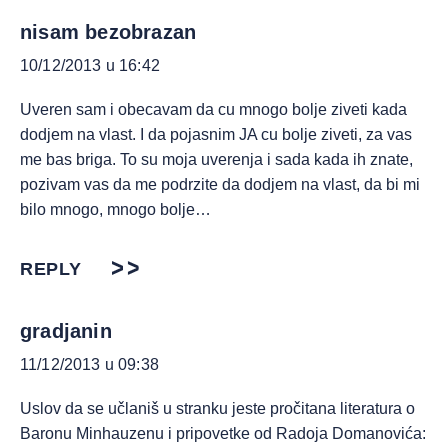
nisam bezobrazan
10/12/2013 u 16:42
Uveren sam i obecavam da cu mnogo bolje ziveti kada
dodjem na vlast. I da pojasnim JA cu bolje ziveti, za vas
me bas briga. To su moja uverenja i sada kada ih znate,
pozivam vas da me podrzite da dodjem na vlast, da bi mi
bilo mnogo, mnogo bolje…
REPLY
gradjanin
11/12/2013 u 09:38
Uslov da se učlaniš u stranku jeste pročitana literatura o
Baronu Minhauzenu i pripovetke od Radoja Domanovića: