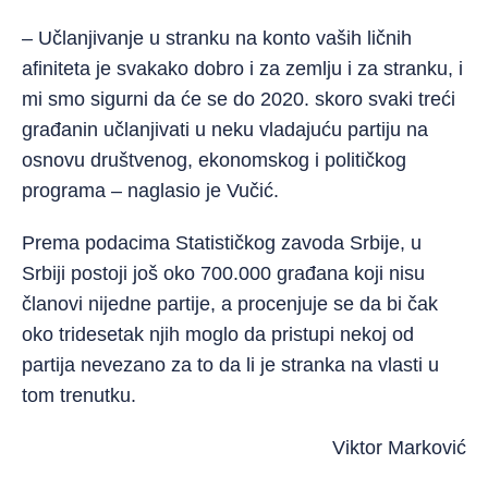
– Učlanjivanje u stranku na konto vaših ličnih
afiniteta je svakako dobro i za zemlju i za stranku, i
mi smo sigurni da će se do 2020. skoro svaki treći
građanin učlanjivati u neku vladajuću partiju na
osnovu društvenog, ekonomskog i političkog
programa – naglasio je Vučić.
Prema podacima Statističkog zavoda Srbije, u
Srbiji postoji još oko 700.000 građana koji nisu
članovi nijedne partije, a procenjuje se da bi čak
oko tridesetak njih moglo da pristupi nekoj od
partija nevezano za to da li je stranka na vlasti u
tom trenutku.
Viktor Marković