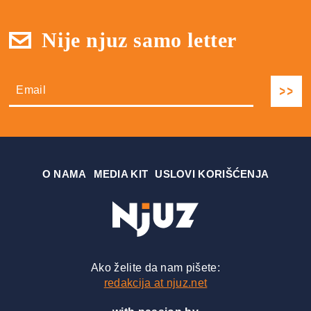
Nije njuz samo letter
О NAMA
MEDIA KIT
USLOVI KORIŠĆENJA
Ako želite da nam pišete:
redakcija at njuz.net