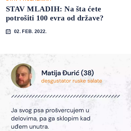
STAV MLADIH: Na šta ćete
potrošiti 100 evra od države?
02. FEB. 2022.