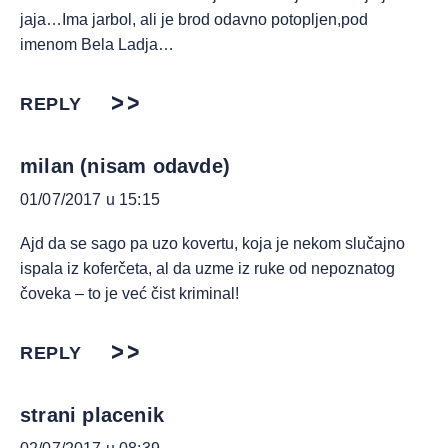
jaja…Ima jarbol, ali je brod odavno potopljen,pod
imenom Bela Ladja…
REPLY
milan (nisam odavde)
01/07/2017 u 15:15
Ajd da se sago pa uzo kovertu, koja je nekom slučajno
ispala iz koferčeta, al da uzme iz ruke od nepoznatog
čoveka – to je već čist kriminal!
REPLY
strani placenik