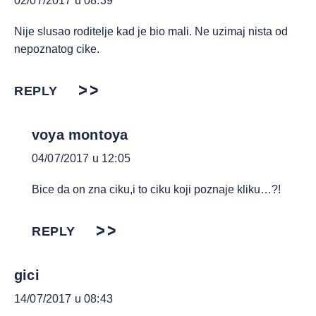
02/07/2017 u 08:39
Nije slusao roditelje kad je bio mali. Ne uzimaj nista od
nepoznatog cike.
REPLY
voya montoya
04/07/2017 u 12:05
Bice da on zna ciku,i to ciku koji poznaje kliku…?!
REPLY
gici
14/07/2017 u 08:43