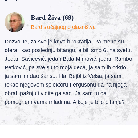
Bard Živa (69)
Bard slučajnog prolazništva
Dozvolite, za sve je kriva birokratija. Pa mene su
oterali kao poslednju bitangu, a bili smo 6. na svetu.
Jedan Savičević, jedan Bata Mirković, jedan Rambo
Petković, pa sve su to moja deca, ja sam ih otkrio i
ja sam im dao šansu. I taj Bejbl iz Velsa, ja sam
rekao njegovom selektoru Fergusonu da na njega
obrati pažnju i vidite ga sad. Ja sam tu da
pomognem vama mladima. A koje je bilo pitanje?