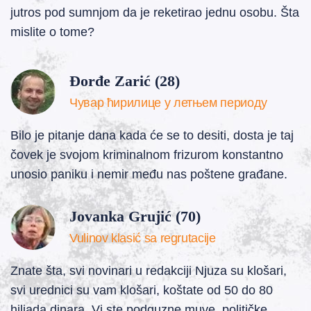
jutros pod sumnjom da je reketirao jednu osobu. Šta
mislite o tome?
Đorđe Zarić (28)
Чувар ћирилице у летњем периоду
Bilo je pitanje dana kada će se to desiti, dosta je taj
čovek je svojom kriminalnom frizurom konstantno
unosio paniku i nemir među nas poštene građane.
Jovanka Grujić (70)
Vulinov klasić sa regrutacije
Znate šta, svi novinari u redakciji Njuza su klošari,
svi urednici su vam klošari, koštate od 50 do 80
hiljada dinara. Vi ste podguzne muve, političke