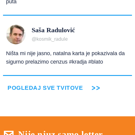
puta
Saša Radulović
@kosmik_radule
Ništa mi nije jasno, natalna karta je pokazivala da
sigurno prelazimo cenzus #kradja #blato
POGLEDAJ SVE TVITOVE
Nije njuz samo letter