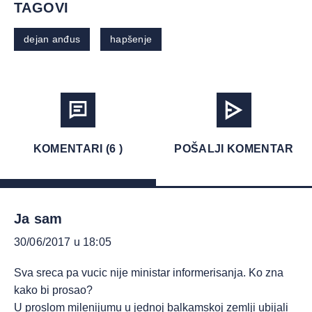
TAGOVI
dejan anđus
hapšenje
KOMENTARI (6 )
POŠALJI KOMENTAR
Ja sam
30/06/2017 u 18:05
Sva sreca pa vucic nije ministar informerisanja. Ko zna
kako bi prosao?
U proslom milenijumu u jednoj balkamskoj zemlji ubijali