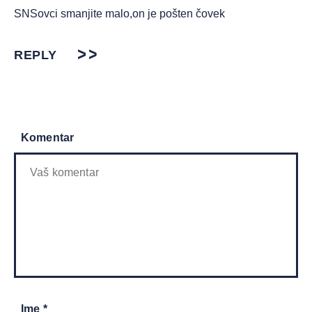
SNSovci smanjite malo,on je pošten čovek
REPLY
Komentar
Ime *