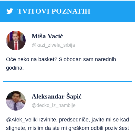
TVITOVI POZNATIH
Miša Vacić
@kazi_zivela_srbija
Oće neko na basket? Slobodan sam narednih
godina.
Aleksandar Šapić
@decko_iz_nambije
@Alek_Veliki Izvinite, predsedniče, javite mi se kad
stignete, mislim da ste mi greškom odbili poziv šest