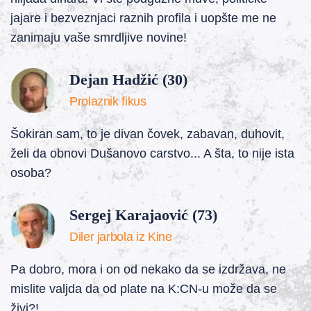
jajare i bezveznjaci raznih profila i uopšte me ne
zanimaju vaše smrdljive novine!
Dejan Hadžić (30)
Prolaznik fikus
Šokiran sam, to je divan čovek, zabavan, duhovit,
želi da obnovi Dušanovo carstvo... A šta, to nije ista
osoba?
Sergej Karajaović (73)
Diler jarbola iz Kine
Pa dobro, mora i on od nekako da se izdržava, ne
mislite valjda da od plate na K:CN-u može da se
živi?!