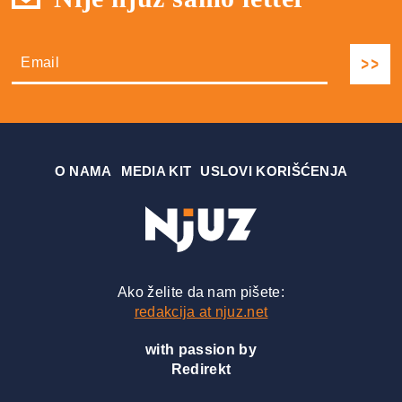
О NAMA
MEDIA KIT
USLOVI KORIŠĆENJA
Ako želite da nam pišete:
redakcija at njuz.net
with passion by
Redirekt