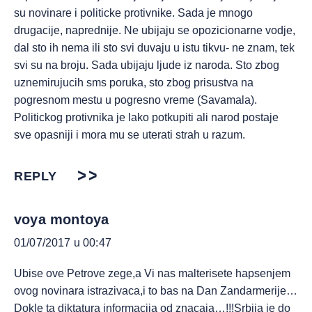
su novinare i politicke protivnike. Sada je mnogo
drugacije, naprednije. Ne ubijaju se opozicionarne vodje,
dal sto ih nema ili sto svi duvaju u istu tikvu- ne znam, tek
svi su na broju. Sada ubijaju ljude iz naroda. Sto zbog
uznemirujucih sms poruka, sto zbog prisustva na
pogresnom mestu u pogresno vreme (Savamala).
Politickog protivnika je lako potkupiti ali narod postaje
sve opasniji i mora mu se uterati strah u razum.
REPLY
voya montoya
01/07/2017 u 00:47
Ubise ove Petrove zege,a Vi nas malterisete hapsenjem
ovog novinara istrazivaca,i to bas na Dan Zandarmerije…
Dokle ta diktatura informacija od znacaja…!!!Srbija je do