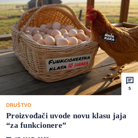
5
DRUŠTVO
Proizvođači uvode novu klasu jaja
“za funkcionere”