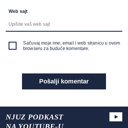
Web sajt
Sačuvaj moje ime, email i web stranicu u ovom
browseru za buduće komentare.
NJUZ PODKAST
NA YOUTUBE-U