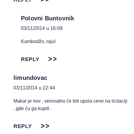
Polovni Buntovnik
03/11/2014 u 16:09
Kambodžo, raju!
REPLY
limundovac
03/11/2014 u 22:44
Makar je nov , verovatno će biti upola cene na licitaciji
, gde ću ga kupiti .
REPLY