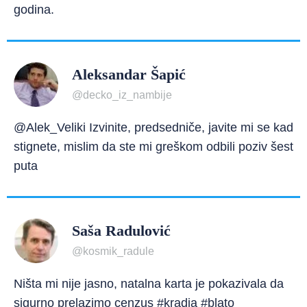
godina.
Aleksandar Šapić
@decko_iz_nambije
@Alek_Veliki Izvinite, predsedniče, javite mi se kad
stignete, mislim da ste mi greškom odbili poziv šest
puta
Saša Radulović
@kosmik_radule
Ništa mi nije jasno, natalna karta je pokazivala da
sigurno prelazimo cenzus #kradja #blato