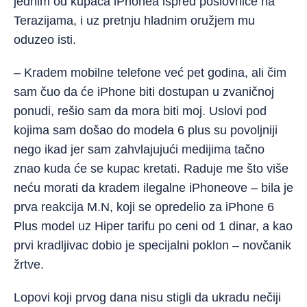
jednim od kupaca iPhonea ispred poslovnice na
Terazijama, i uz pretnju hladnim oružjem mu
oduzeo isti.
– Kradem mobilne telefone već pet godina, ali čim
sam čuo da će iPhone biti dostupan u zvaničnoj
ponudi, rešio sam da mora biti moj. Uslovi pod
kojima sam došao do modela 6 plus su povoljniji
nego ikad jer sam zahvlajujući medijima tačno
znao kuda će se kupac kretati. Raduje me što više
neću morati da kradem ilegalne iPhoneove – bila je
prva reakcija M.N, koji se opredelio za iPhone 6
Plus model uz Hiper tarifu po ceni od 1 dinar, a kao
prvi kradljivac dobio je specijalni poklon – novčanik
žrtve.
Lopovi koji prvog dana nisu stigli da ukradu nečiji