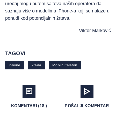
uređaj mogu putem sajtova naših operatera da
saznaju više o modelima iPhone-a koji se nalaze u
ponudi kod potencijalnih žrtava.
Viktor Marković
TAGOVI
iphone
krađa
Mobilni telefon
KOMENTARI (18 )
POŠALJI KOMENTAR