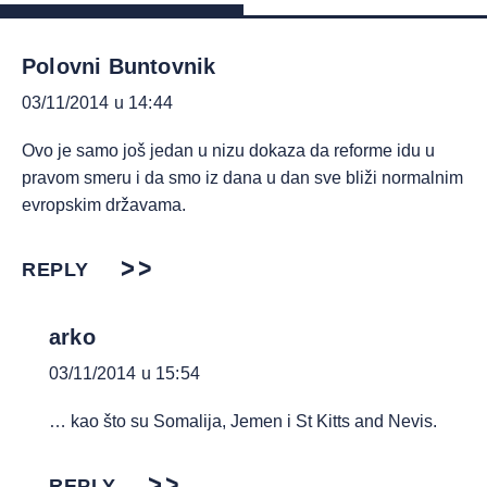
Polovni Buntovnik
03/11/2014 u 14:44
Ovo je samo još jedan u nizu dokaza da reforme idu u
pravom smeru i da smo iz dana u dan sve bliži normalnim
evropskim državama.
REPLY
arko
03/11/2014 u 15:54
… kao što su Somalija, Jemen i St Kitts and Nevis.
REPLY