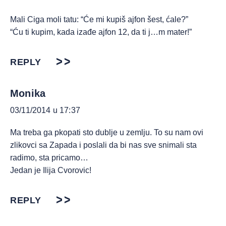
Mali Ciga moli tatu: “Će mi kupiš ajfon šest, ćale?”
“Ću ti kupim, kada izađe ajfon 12, da ti j…m mater!”
REPLY
Monika
03/11/2014 u 17:37
Ma treba ga pkopati sto dublje u zemlju. To su nam ovi
zlikovci sa Zapada i poslali da bi nas sve snimali sta
radimo, sta pricamo…
Jedan je Ilija Cvorovic!
REPLY