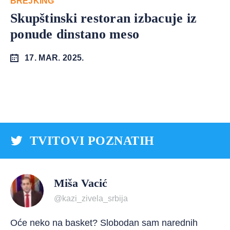
BREJKING
Skupštinski restoran izbacuje iz
ponude dinstano meso
17. MAR. 2025.
TVITOVI POZNATIH
Miša Vacić
@kazi_zivela_srbija
Oće neko na basket? Slobodan sam narednih