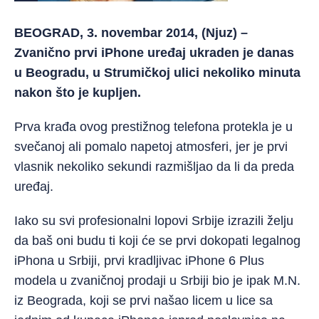
BEOGRAD, 3. novembar 2014, (Njuz) –
Zvanično prvi iPhone uređaj ukraden je danas
u Beogradu, u Strumičkoj ulici nekoliko minuta
nakon što je kupljen.
Prva krađa ovog prestižnog telefona protekla je u
svečanoj ali pomalo napetoj atmosferi, jer je prvi
vlasnik nekoliko sekundi razmišljao da li da preda
uređaj.
Iako su svi profesionalni lopovi Srbije izrazili želju
da baš oni budu ti koji će se prvi dokopati legalnog
iPhona u Srbiji, prvi kradljivac iPhone 6 Plus
modela u zvaničnoj prodaji u Srbiji bio je ipak M.N.
iz Beograda, koji se prvi našao licem u lice sa