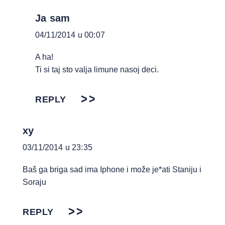
Ja sam
04/11/2014 u 00:07
A ha!
Ti si taj sto valja limune nasoj deci.
REPLY
xy
03/11/2014 u 23:35
Baš ga briga sad ima Iphone i može je*ati Staniju i
Soraju
REPLY