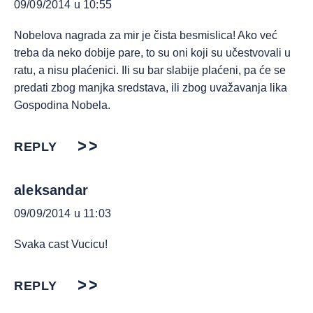
09/09/2014 u 10:55
Nobelova nagrada za mir je čista besmislica! Ako već
treba da neko dobije pare, to su oni koji su učestvovali u
ratu, a nisu plaćenici. Ili su bar slabije plaćeni, pa će se
predati zbog manjka sredstava, ili zbog uvažavanja lika
Gospodina Nobela.
REPLY
aleksandar
09/09/2014 u 11:03
Svaka cast Vucicu!
REPLY