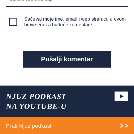
Sačuvaj moje ime, email i web stranicu u ovom
browseru za buduće komentare.
NJUZ PODKAST
NA YOUTUBE-U
Prati Njuz podkast