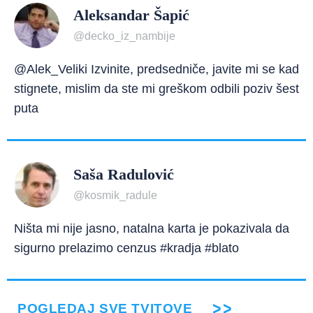
Aleksandar Šapić
@decko_iz_nambije
@Alek_Veliki Izvinite, predsedniče, javite mi se kad
stignete, mislim da ste mi greškom odbili poziv šest
puta
Saša Radulović
@kosmik_radule
Ništa mi nije jasno, natalna karta je pokazivala da
sigurno prelazimo cenzus #kradja #blato
POGLEDAJ SVE TVITOVE