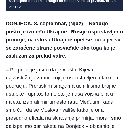
Sukobljene strane nisu mogle da se dogovore ko je zaslužniji za
primirje
DONJECK, 8. septembar, (Njuz) – Nedugo
pošto je između Ukrajine i Rusije uspostavljeno
primirje, na istoku Ukrajine opet se puca jer su
se zaraćene strane posvađale oko toga ko je
zaslužan za prekid vatre.
– Potpuno je jasno da je vlast u Kijevu
najzaslužnija za mir koji je uspostavljen u kriznom
području. Proruskim snagama učinili smo brojne
ustupke i uprkos tome što je naša vojska bila u
naletu
, izabrali mir umesto rata. Međutim, kada
smo čuli da se Moskva hvališe kako je ona
presudno uticala na sklapanje primirja, morali smo
da ispalimo par raketa na Donjeck – objasnio je