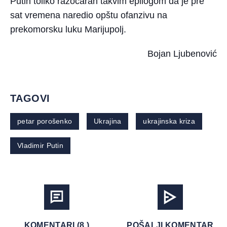
Putin toliko razočaran takvim epilogom da je pre
sat vremena naredio opštu ofanzivu na
prekomorsku luku Marijupolj.
Bojan Ljubenović
TAGOVI
petar porošenko
Ukrajina
ukrajinska kriza
Vladimir Putin
KOMENTARI (8 )
POŠALJI KOMENTAR