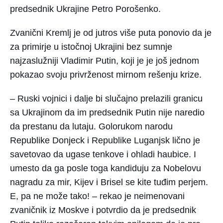
predsednik Ukrajine Petro Porošenko.
Zvanični Kremlj je od jutros više puta ponovio da je
za primirje u istočnoj Ukrajini bez sumnje
najzaslužniji Vladimir Putin, koji je je još jednom
pokazao svoju privrženost mirnom rešenju krize.
– Ruski vojnici i dalje bi slučajno prelazili granicu
sa Ukrajinom da im predsednik Putin nije naredio
da prestanu da lutaju. Golorukom narodu
Republike Donjeck i Republike Luganjsk lično je
savetovao da ugase tenkove i ohladi haubice. I
umesto da ga posle toga kandiduju za Nobelovu
nagradu za mir, Kijev i Brisel se kite tuđim perjem.
E, pa ne može tako! – rekao je neimenovani
zvaničnik iz Moskve i potvrdio da je predsednik