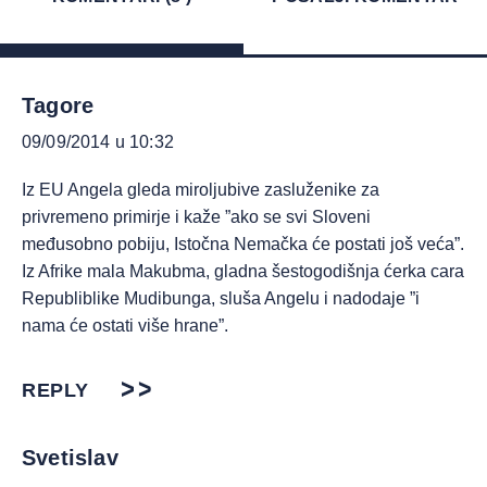
Tagore
09/09/2014 u 10:32
Iz EU Angela gleda miroljubive zasluženike za
privremeno primirje i kaže ”ako se svi Sloveni
međusobno pobiju, Istočna Nemačka će postati još veća”.
Iz Afrike mala Makubma, gladna šestogodišnja ćerka cara
Republiblike Mudibunga, sluša Angelu i nadodaje ”i
nama će ostati više hrane”.
REPLY
Svetislav