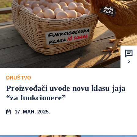
5
DRUŠTVO
Proizvođači uvode novu klasu jaja
“za funkcionere”
17. MAR. 2025.