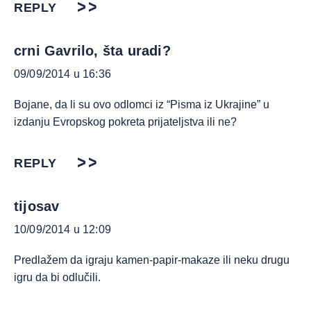
REPLY
crni Gavrilo, šta uradi?
09/09/2014 u 16:36
Bojane, da li su ovo odlomci iz “Pisma iz Ukrajine” u
izdanju Evropskog pokreta prijateljstva ili ne?
REPLY
tijosav
10/09/2014 u 12:09
Predlažem da igraju kamen-papir-makaze ili neku drugu
igru da bi odlučili.