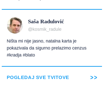
Saša Radulović
@kosmik_radule
Ništa mi nije jasno, natalna karta je
pokazivala da sigurno prelazimo cenzus
#kradja #blato
POGLEDAJ SVE TVITOVE