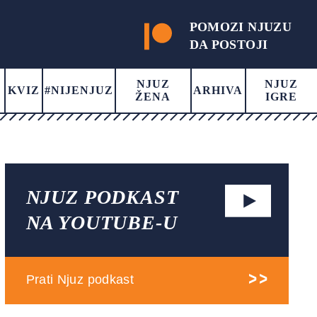
POMOZI NJUZU
DA POSTOJI
NJUZ
NJUZ
KVIZ
#NIJENJUZ
ARHIVA
ŽENA
IGRE
NJUZ PODKAST
NA YOUTUBE-U
Prati Njuz podkast