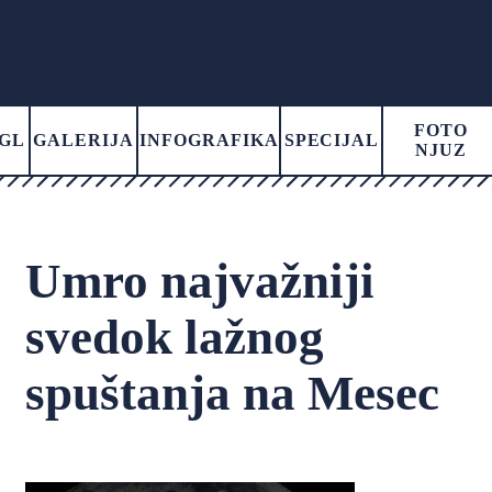
FOTO
GL
GALERIJA
INFOGRAFIKA
SPECIJAL
NJUZ
Umro najvažniji
svedok lažnog
spuštanja na Mesec