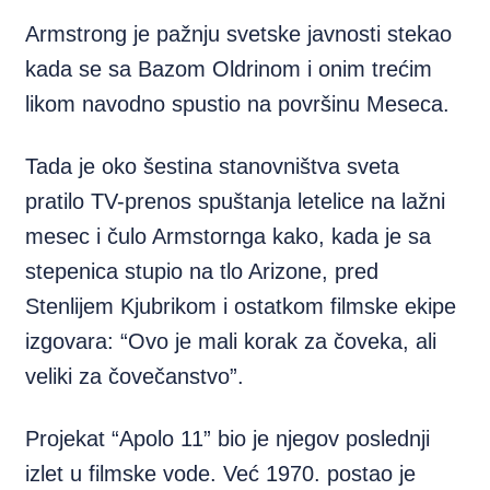
Armstrong je pažnju svetske javnosti stekao
kada se sa Bazom Oldrinom i onim trećim
likom navodno spustio na površinu Meseca.
Tada je oko šestina stanovništva sveta
pratilo TV-prenos spuštanja letelice na lažni
mesec i čulo Armstornga kako, kada je sa
stepenica stupio na tlo Arizone, pred
Stenlijem Kjubrikom i ostatkom filmske ekipe
izgovara: “Ovo je mali korak za čoveka, ali
veliki za čovečanstvo”.
Projekat “Apolo 11” bio je njegov poslednji
izlet u filmske vode. Već 1970. postao je