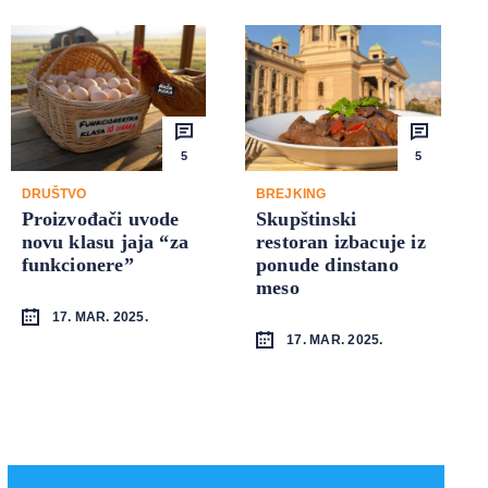
5
5
DRUŠTVO
BREJKING
Proizvođači uvode
Skupštinski
novu klasu jaja “za
restoran izbacuje iz
funkcionere”
ponude dinstano
meso
17. MAR. 2025.
17. MAR. 2025.