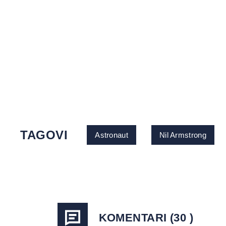
TAGOVI
Astronaut
Nil Armstrong
KOMENTARI (30 )