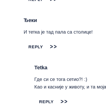
Ђеки
И тетка је тад пала са столице!
REPLY
Tetka
Где си се тога сетио?! :)
Као и касније у животу, и та мо
REPLY