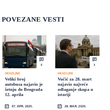
POVEZANE VESTI
5
3
HEADLINE
HEADLINE
Veliki broj
Vučić za 28. mart
autobusa najavio je
najavio najveće
šetnju do Beograda
odlaganje skupa u
12. aprila
istoriji
07. APR. 2025.
28. MAR. 2025.