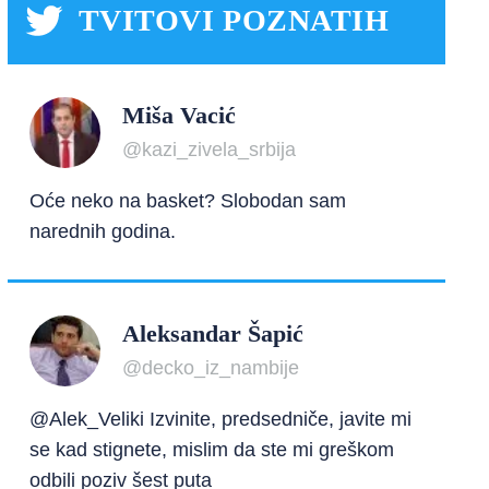
TVITOVI POZNATIH
Miša Vacić
@kazi_zivela_srbija
Oće neko na basket? Slobodan sam
narednih godina.
Aleksandar Šapić
@decko_iz_nambije
@Alek_Veliki Izvinite, predsedniče, javite mi
se kad stignete, mislim da ste mi greškom
odbili poziv šest puta