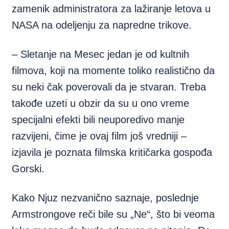
zamenik administratora za lažiranje letova u
NASA na odeljenju za napredne trikove.
– Sletanje na Mesec jedan je od kultnih
filmova, koji na momente toliko realistično da
su neki čak poverovali da je stvaran. Treba
takođe uzeti u obzir da su u ono vreme
specijalni efekti bili neuporedivo manje
razvijeni, čime je ovaj film još vredniji –
izjavila je poznata filmska kritičarka gospođa
Gorski.
Kako Njuz nezvanično saznaje, poslednje
Armstrongove reči bile su „Ne“, što bi veoma