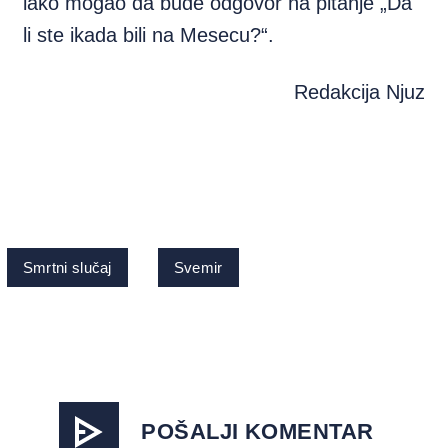
lako mogao da bude odgovor na pitanje „Da
li ste ikada bili na Mesecu?“.
Redakcija Njuz
Smrtni slučaj
Svemir
POŠALJI KOMENTAR