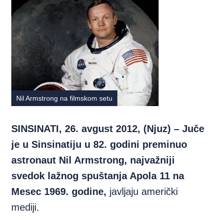
Nil Armstrong na filmskom setu
SINSINATI, 26. avgust 2012, (Njuz) – Juče
je u Sinsinatiju u 82. godini preminuo
astronaut Nil Armstrong, najvažniji
svedok lažnog spuštanja Apola 11 na
Mesec 1969. godine,
javljaju američki
mediji.