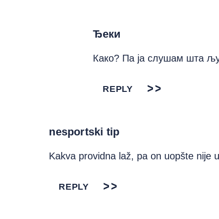
Ђеки
Како? Па ја слушам шта љ
REPLY
nesportski tip
Kakva providna laž, pa on uopšte nije 
REPLY