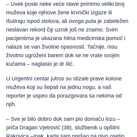
– Uvek posle neke veće slave primimo veliki broj
muževa koje njihove žene krvnički izgaze ili
išutiraju ispod stolova, ali ovoga puta je zabeležen
neslavan rekord čiji uzrok još ne znamo. Svim
pacijentima je ukazana hitna medicinska pomoć i
nalaze se van životne opasnosti. Tačnije, nisu
životno ugroženi barem dok se ne vrate svojim
kućama – naglasio je dr Ilić.
U Urgentni centar jutros su stizale prave kolone
muževa koji su šepali na jednu nogu, a naš
reporter je uspeo da porazgovara sa nekima od
njih.
– Sve je bilo dobro dok sam pio domaću lozu –
priča Dragan Vjetrović (38), službenik u opštini
Rakovica –Ipak, kada sam prešao na pivo osetio