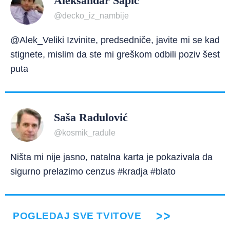
Aleksandar Šapić
@decko_iz_nambije
@Alek_Veliki Izvinite, predsedniče, javite mi se kad
stignete, mislim da ste mi greškom odbili poziv šest
puta
Saša Radulović
@kosmik_radule
Ništa mi nije jasno, natalna karta je pokazivala da
sigurno prelazimo cenzus #kradja #blato
POGLEDAJ SVE TVITOVE