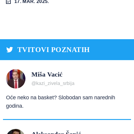
17. MAR. 2025.
TVITOVI POZNATIH
Miša Vacić
@kazi_zivela_srbija
Oće neko na basket? Slobodan sam narednih
godina.