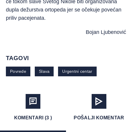
će tokom slave Svetog Nikole biti organizovana
dupla dežurstva ortopeda jer se očekuje povećan
priliv pacejenata.
Bojan Ljubenović
TAGOVI
Povrede
Slava
Urgentni centar
KOMENTARI (3 )
POŠALJI KOMENTAR