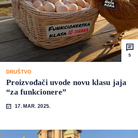
5
DRUŠTVO
Proizvođači uvode novu klasu jaja
“za funkcionere”
17. MAR. 2025.