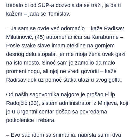
trebalo bi od SUP-a dozvola da se traži, ja da ti
kažem – jada se Tomislav.
– Ja sam se ovde već odomaćio – kaže Radisav
Milutinović, (45) automehaničar sa Karaburme –
Posle svake slave imam otekline na gornjem
desnog delu stopala, jer me moja žena uvek gazi
na isto mesto. Sinoć sam je zamolio da malo
promeni nogu, ali njoj ne vredi govoriti – kaže
Radisav dok uz pomoć štaka ulazi u svog golfa.
Od naših sagovornika najgore je prošao Filip
Radojčić (33), sistem administrator iz Mirijeva, koji
je u Urgentni centar došao sa povredama
potkolenice i rebara.
– Evo sad idem sa snimanja, naprsla su mi dva