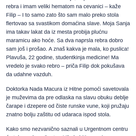
rebra i imam veliki hematom na cevanici – kaže
Filip – I to samo zato što sam malo preko stola
flertovao sa svastikom domaćina slave. Moja Sanja
ima takav lakat da iz mesta probija plućnu
maramicu ako hoće. Sa dva naprsla rebra dobro
sam još i prošao. A znaš kakva je mala, ko puslica!
Plavuša, 22 godine, studentkinja medicine! Ma
vredelo je svako rebro – priča Filip dok pokušava
da udahne vazduh.
Doktorka Nada Macura iz Hitne pomoći savetovala
je muževima da pre odlaska na slavu obuku deblje
čarape i dzepere od čiste runske vune, koji pružaju
znatno bolju zaštitu od udaraca ispod stola.
Kako smo nezvanično saznali u Urgentnom centru