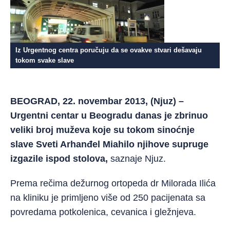
Iz Urgentnog centra poručuju da se ovakve stvari dešavaju
tokom svake slave
BEOGRAD, 22. novembar 2013, (Njuz) –
Urgentni centar u Beogradu danas je zbrinuo
veliki broj muževa koje su tokom sinoćnje
slave Sveti Arhanđel Miahilo njihove supruge
izgazile ispod stolova,
saznaje Njuz.
Prema rečima dežurnog ortopeda dr Milorada Ilića
na kliniku je primljeno više od 250 pacijenata sa
povredama potkolenica, cevanica i gležnjeva.