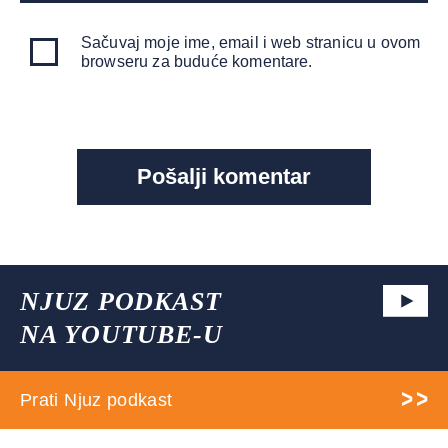
Sačuvaj moje ime, email i web stranicu u ovom
browseru za buduće komentare.
NJUZ PODKAST
NA YOUTUBE-U
Prati Njuz podkast