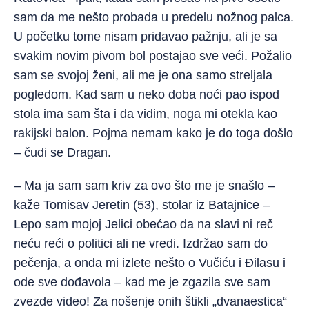
sam da me nešto probada u predelu nožnog palca.
U početku tome nisam pridavao pažnju, ali je sa
svakim novim pivom bol postajao sve veći. Požalio
sam se svojoj ženi, ali me je ona samo streljala
pogledom. Kad sam u neko doba noći pao ispod
stola ima sam šta i da vidim, noga mi otekla kao
rakijski balon. Pojma nemam kako je do toga došlo
– čudi se Dragan.
– Ma ja sam sam kriv za ovo što me je snašlo –
kaže Tomisav Jeretin (53), stolar iz Batajnice –
Lepo sam mojoj Jelici obećao da na slavi ni reč
neću reći o politici ali ne vredi. Izdržao sam do
pečenja, a onda mi izlete nešto o Vučiću i Đilasu i
ode sve dođavola – kad me je zgazila sve sam
zvezde video! Za nošenje onih štikli „dvanaestica“