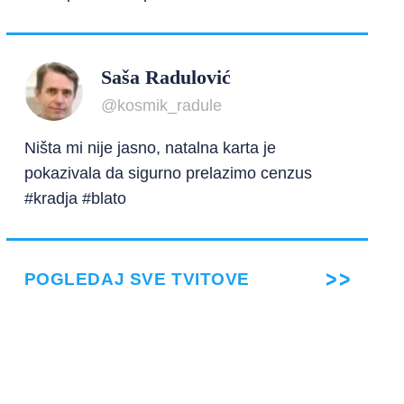
Saša Radulović
@kosmik_radule
Ništa mi nije jasno, natalna karta je
pokazivala da sigurno prelazimo cenzus
#kradja #blato
POGLEDAJ SVE TVITOVE