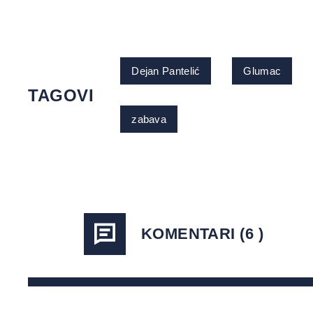
Dejan Pantelić
Glumac
TAGOVI
zabava
KOMENTARI (6 )