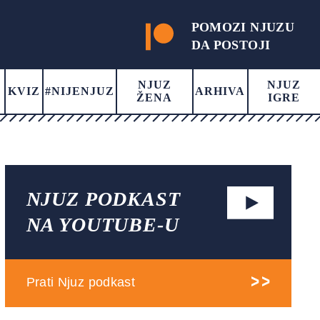
POMOZI NJUZU
DA POSTOJI
NJUZ
NJUZ
KVIZ
#NIJENJUZ
ARHIVA
ŽENA
IGRE
NJUZ PODKAST
NA YOUTUBE-U
Prati Njuz podkast