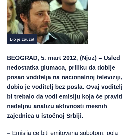
Bio je zauzet
BEOGRAD, 5. mart 2012, (Njuz) – Usled
nedostatka glumaca, priliku da dobije
posao voditelja na nacionalnoj televiziji,
dobio je voditelj bez posla. Ovaj voditelj
bi trebalo da vodi emisiju koja će praviti
nedeljnu analizu aktivnosti mesnih
zajednica u istočnoj Srbiji.
– Emisija će biti emitovana subotom, pola