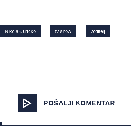
Nikola Đuričko
tv show
voditelj
POŠALJI KOMENTAR