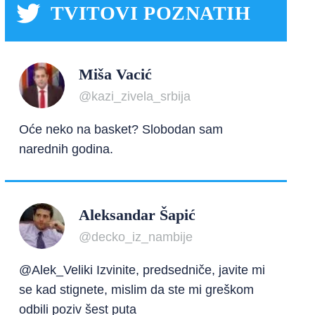
TVITOVI POZNATIH
Miša Vacić
@kazi_zivela_srbija
Oće neko na basket? Slobodan sam
narednih godina.
Aleksandar Šapić
@decko_iz_nambije
@Alek_Veliki Izvinite, predsedniče, javite mi
se kad stignete, mislim da ste mi greškom
odbili poziv šest puta