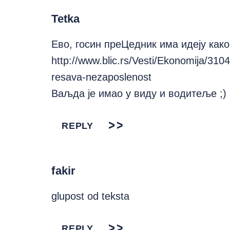
Tetka
Ево, госин преЦедник има идеју как
http://www.blic.rs/Vesti/Ekonomija/3104
resava-nezaposlenost
Ваљда је имао у виду и водитеље ;)
REPLY
fakir
glupost od teksta
REPLY