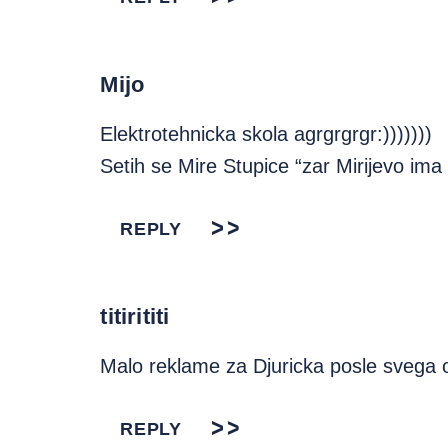
Mijo
Elektrotehnicka skola agrgrgrgr:)))))))
Setih se Mire Stupice “zar Mirijevo im
REPLY
titirititi
Malo reklame za Djuricka posle svega o
REPLY