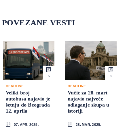
POVEZANE VESTI
5
3
HEADLINE
HEADLINE
Veliki broj
Vučić za 28. mart
autobusa najavio je
najavio najveće
šetnju do Beograda
odlaganje skupa u
12. aprila
istoriji
07. APR. 2025.
28. MAR. 2025.