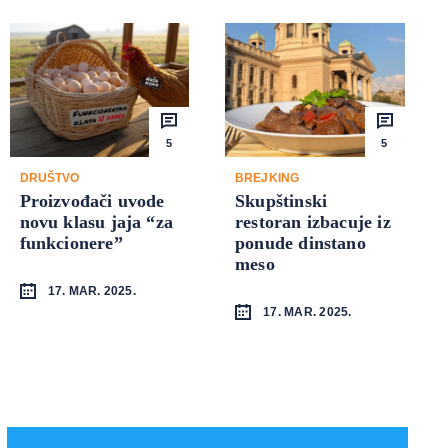
5
5
DRUŠTVO
BREJKING
Proizvođači uvode
Skupštinski
novu klasu jaja “za
restoran izbacuje iz
funkcionere”
ponude dinstano
meso
17. MAR. 2025.
17. MAR. 2025.