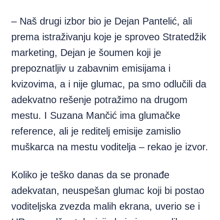
– Naš drugi izbor bio je Dejan Pantelić, ali
prema istraživanju koje je sproveo Stratedžik
marketing, Dejan je šoumen koji je
prepoznatljiv u zabavnim emisijama i
kvizovima, a i nije glumac, pa smo odlučili da
adekvatno rešenje potražimo na drugom
mestu. I Suzana Mančić ima glumačke
reference, ali je reditelj emisije zamislio
muškarca na mestu voditelja – rekao je izvor.
Koliko je teško danas da se pronađe
adekvatan, neuspešan glumac koji bi postao
voditeljska zvezda malih ekrana, uverio se i