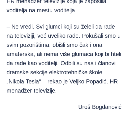
HR menadžer televizije koja je zaposlila
voditelja na mestu voditelja.
– Ne vredi. Svi glumci koji su želeli da rade
na televiziji, već uveliko rade. Pokušali smo u
svim pozorištima, obišli smo čak i ona
amaterska, ali nema više glumaca koji bi hteli
da rade kao voditelji. Odbili su nas i članovi
dramske sekcije elektrotehničke škole
„Nikola Tesla“ – rekao je Veljko Popadić, HR
menadžer televizije.
Uroš Bogdanović