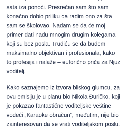
sata iza ponoći. Presrećan sam što sam
konačno dobio priliku da radim ono za šta
sam se školovao. Nadam se da će moj
primer dati nadu mnogim drugim kolegama
koji su bez posla. Trudiću se da budem
maksimalno objektivan i profesionala, kako
to profesija i nalaže – euforično priča za Njuz
voditelj.
Kako saznajemo iz izvora bliskog glumcu, za
ovu emisiju je u planu bio Nikola Đuričko, koji
je pokazao fantastične voditeljske veštine
vodeći „Karaoke obračun“, međutim, nije bio
zainteresovan da se vrati voditeljskom poslu.