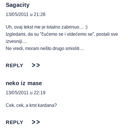
Sagacity
13/05/2011 u 21:28
Uh, ovaj tekst me je totalno zabrinuo… :)
Izgledami, da su ”čućemo se i videćemo se”, postali sve
izvesniji…
Ne vredi, moram nešto drugo smisliti…
REPLY
neko iz mase
13/05/2011 u 22:19
Cek, cek, a krst kardana?
REPLY