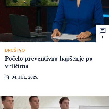
1
DRUŠTVO
Počelo preventivno hapšenje po
vrtićima
04. JUL. 2025.