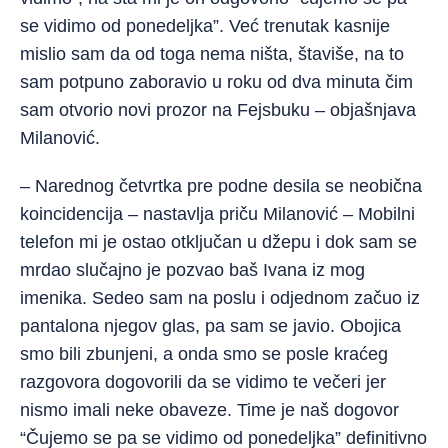
se vidimo od ponedeljka”. Već trenutak kasnije
mislio sam da od toga nema ništa, štaviše, na to
sam potpuno zaboravio u roku od dva minuta čim
sam otvorio novi prozor na Fejsbuku – objašnjava
Milanović.
– Narednog četvrtka pre podne desila se neobična
koincidencija – nastavlja priču Milanović – Mobilni
telefon mi je ostao otključan u džepu i dok sam se
mrdao slučajno je pozvao baš Ivana iz mog
imenika. Sedeo sam na poslu i odjednom začuo iz
pantalona njegov glas, pa sam se javio. Obojica
smo bili zbunjeni, a onda smo se posle kraćeg
razgovora dogovorili da se vidimo te večeri jer
nismo imali neke obaveze. Time je naš dogovor
“Čujemo se pa se vidimo od ponedeljka” definitivno