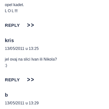
opel kadet.
L O L !!!
REPLY
kris
13/05/2011 u 13:25
jel ovaj na slici Ivan ili Nikola?
:)
REPLY
b
13/05/2011 u 13:29