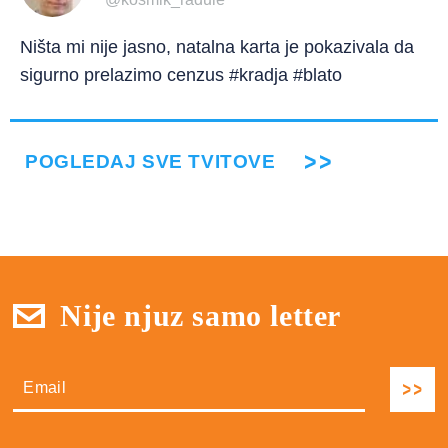
Ništa mi nije jasno, natalna karta je pokazivala da
sigurno prelazimo cenzus #kradja #blato
POGLEDAJ SVE TVITOVE
Nije njuz samo letter