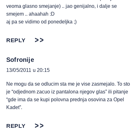
veoma glasno smejanje) .. jao genijalno, i dalje se
smejem .. ahaahah :D
aj pa se vidimo od ponedeljka ;)
REPLY
Sofronije
13/05/2011 u 20:15
Ne mogu da se odlucim sta me je vise zasmejalo. To sto
je “odjednom zacuo iz pantalona njegov glas” ili pitanje
“gde ima da se kupi polovna prednja osovina za Opel
Kadet”.
REPLY