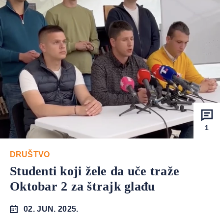
1
DRUŠTVO
Studenti koji žele da uče traže
Oktobar 2 za štrajk glađu
02. JUN. 2025.