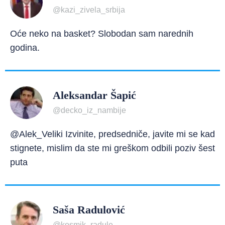
@kazi_zivela_srbija
Oće neko na basket? Slobodan sam narednih
godina.
Aleksandar Šapić
@decko_iz_nambije
@Alek_Veliki Izvinite, predsedniče, javite mi se kad
stignete, mislim da ste mi greškom odbili poziv šest
puta
Saša Radulović
@kosmik_radule