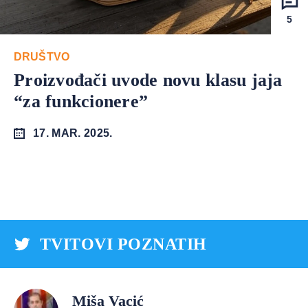
5
DRUŠTVO
Proizvođači uvode novu klasu jaja
“za funkcionere”
17. MAR. 2025.
TVITOVI POZNATIH
Miša Vacić