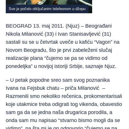
Sve je počelo otključanim telefeonom u džepu
BEOGRAD 13. maj 2011. (Njuz) – Beograđani
Nikola Milanović (33) i Ivan Stanisavljević (31)
sastali su se u četvrtak uveče u kafiću “Vagon” na
Novom Beogradu, što je prvi zabeleženi slučaj
realizacije plana “čujemo se pa se vidimo od
ponedeljka” u novijoj istoriji Srbije, saznaje Njuz.
– U petak popodne sreo sam svog poznanika
Ivana na Fejsbuk chatu – priča Milanović –
Razmenili smo nekoliko rečenica, prokomentarisali
koje utakmice treba odigrati tog vikenda, obavestio
sam ga da se jedna naša drugarica porodila, a
onda sam mu napisao “stvarno bismo mogli da se
vidimo”, na šta mi je on odgovorio “čujemo se pa